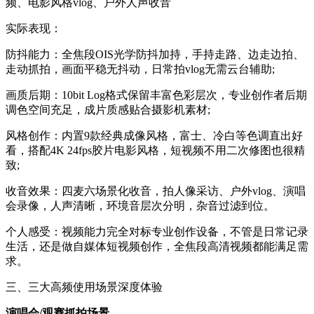
频、电影风格vlog、户外人声收音
实际表现：
防抖能力：全焦段OIS光学防抖加持，手持走路、边走边拍、
走动抓拍，画面平稳无抖动，日常拍vlog无需云台辅助;
画质后期：10bit Log格式保留丰富色彩层次，专业创作者后期
调色空间充足，成片质感贴合摄影机素材;
风格创作：内置9款经典成像风格，富士、冷白等色调直出好
看，搭配4K 24fps胶片电影风格，短视频不用二次修图也很精
致;
收音效果：四麦六场景化收音，拍人像采访、户外vlog、演唱
会录像，人声清晰，环境音层次分明，杂音过滤到位。
个人感受：视频能力完全对标专业创作设备，不管是日常记录
生活，还是做自媒体短视频创作，全焦段高清视频都能满足需
求。
三、三大高频使用场景深度体验
演唱会/观赛抓拍场景