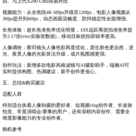
四、与上代X200 Ultra简易对比
视频能力：从全焦段4K 60fps升级至120fps，电影人像视频从
30fps提升到60fps，动态画面流畅度、防抖稳定性全面增强;
长焦体验：超长焦准焦率优化明显，10X远距离抓拍准焦率提
升2.17倍(vivo实验室数据)，移动目标抓拍容错率更高;
人像调校：蔡司镜头人像色彩再度优化，原生肤色更自然，逆
光、夜景人像的光影算法升级，成片氛围感更强;
创作玩法：新增多款电影风格滤镜与AI摄影助手，端侧AI可
实时提供构图、色调建议，新手创作更省心。
五、总结&购买建议
适配人群
特别适合执着人像拍摄的爱好者、短视频vlog创作者、长途旅
拍党、常逛演唱会/赛事的用户，还有深耕内容创作、需要全
维度影像能力的专业创作者。
购机参考