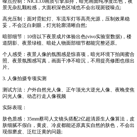
噪点控制：NICE3.0画质引擎加持，暗光画面纯净度出色，夜
景无杂乱颗粒感，大面积深色区域也不会出现斑驳噪点;
高光压制：面对霓虹灯、车流车灯等高亮光源，压制效果稳
妥，不会泛白刺眼，灯光轮廓清晰自然;
暗部细节：10倍以下夜景成片体验出色(vivo实验室数据)，楼
道阴影、夜景绿植、暗处人物面部细节都能完整还原。
个人感受：夜景人像的氛围感是惊喜项，暗光环境下拍闺蜜合
照、夜景氛围感写真，画面干净不暗沉，不用提亮修图也很出
片。
3. 人像拍摄专项实测
测试方法：户外自然光人像、正午顶光大逆光人像、夜晚变焦
闪光人像、动态行走人像视频
实际表现：
肤色质感：35mm蔡司人文镜头搭配2亿超清原生人像算法，皮
肤细腻不假白，黄皮、冷皮都能还原真实自然的肤色，不会出
现假磨皮、泛红泛黄的问题;