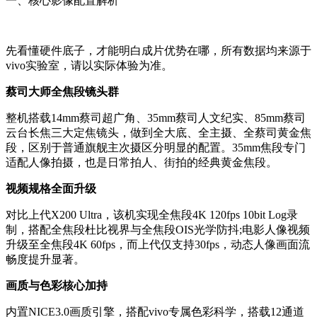
一、核心影像配置解析
先看懂硬件底子，才能明白成片优势在哪，所有数据均来源于
vivo实验室，请以实际体验为准。
蔡司大师全焦段镜头群
整机搭载14mm蔡司超广角、35mm蔡司人文纪实、85mm蔡司
云台长焦三大定焦镜头，做到全大底、全主摄、全蔡司黄金焦
段，区别于普通旗舰主次摄区分明显的配置。35mm焦段专门
适配人像拍摄，也是日常拍人、街拍的经典黄金焦段。
视频规格全面升级
对比上代X200 Ultra，该机实现全焦段4K 120fps 10bit Log录
制，搭配全焦段杜比视界与全焦段OIS光学防抖;电影人像视频
升级至全焦段4K 60fps，而上代仅支持30fps，动态人像画面流
畅度提升显著。
画质与色彩核心加持
内置NICE3.0画质引擎，搭配vivo专属色彩科学，搭载12通道