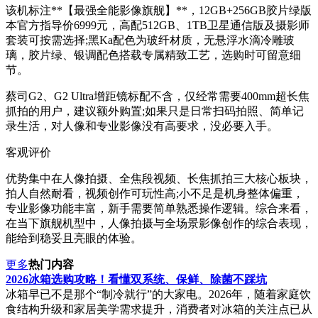
该机标注**【最强全能影像旗舰】**，12GB+256GB胶片绿版
本官方指导价6999元，高配512GB、1TB卫星通信版及摄影师
套装可按需选择;黑Ka配色为玻纤材质，无悬浮水滴冷雕玻
璃，胶片绿、银调配色搭载专属精致工艺，选购时可留意细
节。
蔡司G2、G2 Ultra增距镜标配不含，仅经常需要400mm超长焦
抓拍的用户，建议额外购置;如果只是日常扫码拍照、简单记
录生活，对人像和专业影像没有高要求，没必要入手。
客观评价
优势集中在人像拍摄、全焦段视频、长焦抓拍三大核心板块，
拍人自然耐看，视频创作可玩性高;小不足是机身整体偏重，
专业影像功能丰富，新手需要简单熟悉操作逻辑。综合来看，
在当下旗舰机型中，人像拍摄与全场景影像创作的综合表现，
能给到稳妥且亮眼的体验。
更多
热门内容
2026冰箱选购攻略！看懂双系统、保鲜、除菌不踩坑
冰箱早已不是那个“制冷就行”的大家电。2026年，随着家庭饮
食结构升级和家居美学需求提升，消费者对冰箱的关注点已从