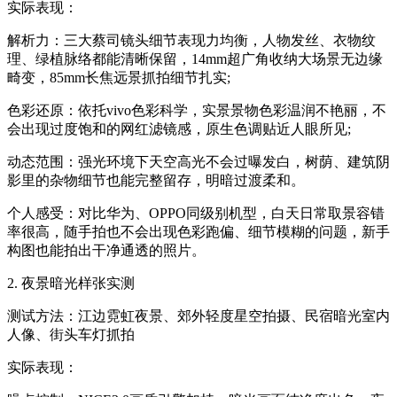
实际表现：
解析力：三大蔡司镜头细节表现力均衡，人物发丝、衣物纹
理、绿植脉络都能清晰保留，14mm超广角收纳大场景无边缘
畸变，85mm长焦远景抓拍细节扎实;
色彩还原：依托vivo色彩科学，实景景物色彩温润不艳丽，不
会出现过度饱和的网红滤镜感，原生色调贴近人眼所见;
动态范围：强光环境下天空高光不会过曝发白，树荫、建筑阴
影里的杂物细节也能完整留存，明暗过渡柔和。
个人感受：对比华为、OPPO同级别机型，白天日常取景容错
率很高，随手拍也不会出现色彩跑偏、细节模糊的问题，新手
构图也能拍出干净通透的照片。
2. 夜景暗光样张实测
测试方法：江边霓虹夜景、郊外轻度星空拍摄、民宿暗光室内
人像、街头车灯抓拍
实际表现：