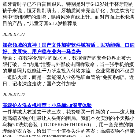
童牙膏时早已不再盲目跟风。特别是对于6-12岁处于替牙期的
孩子来说，恒牙刚刚萌出，牙釉质尚未完全矿化，加之饮食结
构中“隐形糖”的激增，龋齿风险直线上升。面对市面上琳琅满
目的产品，“儿童牙膏6-12岁推荐最
2026-07-27
加密领域的真神！国产文件加密软件域智盾，以功能强、口碑
好、发展快、用户稳在业内一马当先
导语： 在数字化转型的深水区，数据资产的安全边界正被无
限打破。当“内鬼”泄密与外部攻击同样致命，当一张手机拍摄
的屏幕照片就能让千万研发投入付诸东流，企业需要的不仅是
一道防火墙，而是一套能深入业务毛细血管的“免疫系统”。近
日，记者深度走访了国产文件加密
2026-07-27
高端护衣洗衣机推荐：小乌梅5.0深度体验
一件羊绒大衣送去干洗三次，花费够买一件新的了——这大概
是高端衣物护理最让人头疼的困局。我们本次实测的小天鹅小
乌梅5.0洗烘套装（TG10EK60+TH10K60），用一套完整的物
理级护衣方案，给出了一个值得关注的答案：高端衣物不但能