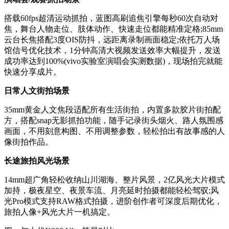
搭载60fps超清运动抓拍，蓝图高刷追焦引擎每秒60次自动对
焦，舞台人物走位、肢体动作、快速走位都能精准定格;85mm
云台长焦搭配3度OIS防抖，远距离录制画面稳定;依托万人场
馆信号优化技术，1分钟高清大视频发送效率大幅提升，发送
成功率达到100%(vivo实验室演唱会实测数据)，现场拍完就能
快速分享成片。
日常人文街拍场景
35mm黄金人文焦段适配所有生活街拍，内置多款胶片街拍配
方，搭配snap无影抓拍功能，随手记录街头烟火、路人氛围感
画面，不用刻意构图、不用调整参数，轻松拍出有故事感的人
像街拍作品。
长途旅拍风光场景
14mm超广角轻松收纳山川湖海、整片风景，2亿风光大片模式
加持，极夜星空、夜景车流、月亮延时拍摄都能轻松驾驭;风
光Pro模式支持RAW格式拍摄，进阶创作者可深度后期优化，
旅拍人像+风光大片一机搞定。