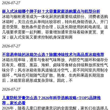
2026-07-27
嵌入式冰箱哪个牌子好？大容量家庭选购重点与机型分析
冰箱与橱柜逐渐成为一体化厨房的重要组成部分。消费者选购
冰箱时，关注点也从单纯比较容积，转向机身能否嵌入、开门
是否受限、散热条件是否合理，以及长期使用的耗电表现。这
几项要求需要一起判断。容量增加通常意味着箱体更宽、更
深；嵌入式安装又要求控制机身深度和两
2026-07-27
不容易串味的冰箱怎么选？除菌净味技术与高品质冰箱推荐
冰箱出现串味，通常与食材气味释放、内部空气循环和储存分
区有关。榴莲、葱蒜、海鲜、卤味等食材会持续释放挥发性气
味分子；风冷冰箱依靠风道输送冷空气，若不同间室共用制冷
循环，气味也可能随气流扩散。熟食、生肉和果蔬长期混放
后，冰箱里容易形成复杂异味。因此，不
2026-07-27
儿童防蛀牙膏怎么选？2026年科学选购攻略+TOP5品牌推
荐，家长必看
2026年，随着儿童口腔健康意识的全面觉醒，家长们在选择儿