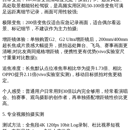
高处取景都能轻松驾驭，是高频实用区间;50-100倍变焦可满
足远距离细节记录，画面可用性较强;
极限变焦：200倍变焦仅适合应急记录画面，适合偶尔看远
景、标记细节，不建议作为主力拍摄;
增距镜体验：单独购置G2、G2 Ultra增距镜后，200mm/400mm
超长焦成片质感大幅提升，抓拍远处舞台、飞鸟、赛事画面更
清晰;对比友商同规格增距镜，便携性更有优势(vivo实验室尺
寸重量对比数据);
追焦准度：长焦默认点位准焦率相比华为提升1.73倍、相比
OPPO提升2.11倍(vivo实验室实测)，移动目标抓拍对焦更稳
定。
个人感受：普通用户日常用到30倍以内完全够用，经常看演唱
会、拍赛事、观鸟摄影的创作者，再单独搭配增距镜性价比更
高。
5. 专业视频拍摄实测
测试方法：全焦段4K 120fps 10bit Log录制、杜比视界短视