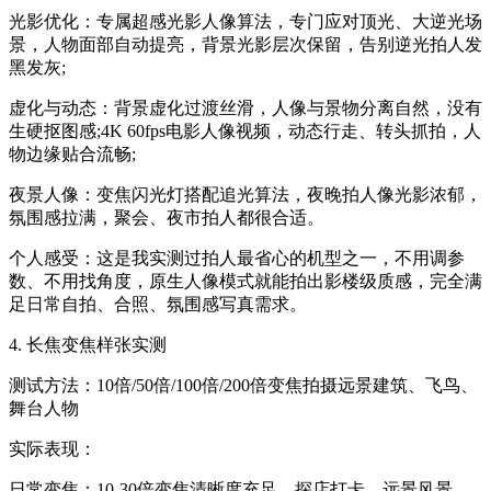
光影优化：专属超感光影人像算法，专门应对顶光、大逆光场
景，人物面部自动提亮，背景光影层次保留，告别逆光拍人发
黑发灰;
虚化与动态：背景虚化过渡丝滑，人像与景物分离自然，没有
生硬抠图感;4K 60fps电影人像视频，动态行走、转头抓拍，人
物边缘贴合流畅;
夜景人像：变焦闪光灯搭配追光算法，夜晚拍人像光影浓郁，
氛围感拉满，聚会、夜市拍人都很合适。
个人感受：这是我实测过拍人最省心的机型之一，不用调参
数、不用找角度，原生人像模式就能拍出影楼级质感，完全满
足日常自拍、合照、氛围感写真需求。
4. 长焦变焦样张实测
测试方法：10倍/50倍/100倍/200倍变焦拍摄远景建筑、飞鸟、
舞台人物
实际表现：
日常变焦：10-30倍变焦清晰度充足，探店打卡、远景风景、