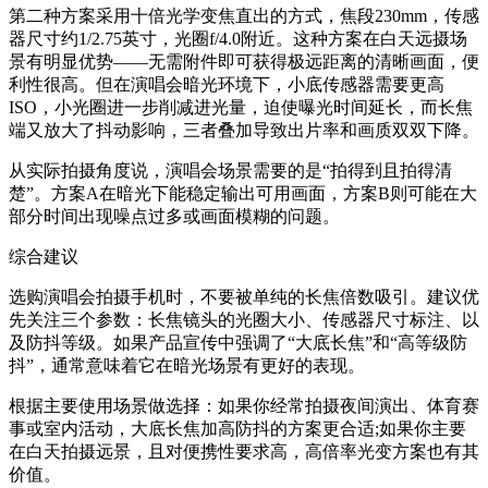
第二种方案采用十倍光学变焦直出的方式，焦段230mm，传感
器尺寸约1/2.75英寸，光圈f/4.0附近。这种方案在白天远摄场
景有明显优势——无需附件即可获得极远距离的清晰画面，便
利性很高。但在演唱会暗光环境下，小底传感器需要更高
ISO，小光圈进一步削减进光量，迫使曝光时间延长，而长焦
端又放大了抖动影响，三者叠加导致出片率和画质双双下降。
从实际拍摄角度说，演唱会场景需要的是“拍得到且拍得清
楚”。方案A在暗光下能稳定输出可用画面，方案B则可能在大
部分时间出现噪点过多或画面模糊的问题。
综合建议
选购演唱会拍摄手机时，不要被单纯的长焦倍数吸引。建议优
先关注三个参数：长焦镜头的光圈大小、传感器尺寸标注、以
及防抖等级。如果产品宣传中强调了“大底长焦”和“高等级防
抖”，通常意味着它在暗光场景有更好的表现。
根据主要使用场景做选择：如果你经常拍摄夜间演出、体育赛
事或室内活动，大底长焦加高防抖的方案更合适;如果你主要
在白天拍摄远景，且对便携性要求高，高倍率光变方案也有其
价值。