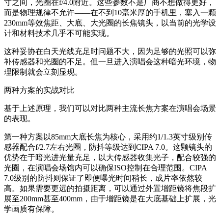
寸之间，光圈在f/4.0附近。这些参数不是厂商不想做得更好，
而是物理规律不允许——在不到10毫米厚的手机里，塞入一颗
230mm等效焦距、大底、大光圈的长焦镜头，以当前的光学设
计和材料技术几乎不可能实现。
这种妥协在白天光线充足时问题不大，因为足够的光照可以弥
补传感器和光圈的不足。但一旦进入演唱会这种暗光环境，物
理限制就会立刻显现。
两种方案的实战对比
基于上述原理，我们可以对比两种主流长焦方案在演唱会场景
的表现。
第一种方案以85mm大底长焦为核心，采用约1/1.3英寸级别传
感器配合f/2.7左右光圈，防抖等级达到CIPA 7.0。这颗镜头的
优势在于暗光进光量充足，以大传感器收集光子，配合较强的
光圈，在演唱会场馆内可以确保ISO控制在合理范围。CIPA
7.0级别的防抖则保证了即便曝光时间稍长，成片率依然较
高。如果需要更远的拍摄距离，可以通过外置增距镜将焦段扩
展至200mm甚至400mm，由于增距镜是在大底基础上扩展，光
学画质有保障。