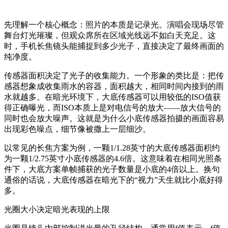
先理解一个核心概念：照片的本质是记录光。演唱会现场尽管
舞台灯光璀璨，但观众席所在区域光线远不如白天充足。这
时，手机长焦镜头能捕捉到多少光子，直接决定了最终画面的
纯净度。
传感器面积决定了光子的收集能力。一个形象的类比是：把传
感器想象成收集雨水的容器，面积越大，相同时间内接到的雨
水就越多。在暗光环境下，大底传感器可以用较低的ISO值获
得正确曝光，而ISO本质上是对电信号的放大——放大信号的
同时也会放大噪声。这就是为什么小底传感器拍摄的画面容易
出现彩色噪点，细节像被撒上一层细沙。
以常见的长焦方案为例，一颗1/1.28英寸的大底传感器面积约
为一颗1/2.75英寸小底传感器的4.6倍。这意味着在相同光照条
件下，大底方案单帧捕获的光子数量是小底的4倍以上。换句
通俗的话说，大底传感器在暗光下的“视力”天生就比小底好得
多。
光圈大小决定暗光表现的上限