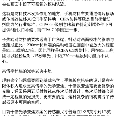
会在画面中留下可察觉的模糊轨迹。
这就是防抖技术发挥作用的地方。手机防抖主要通过镜片移动
或传感器位移来抵消手部抖动，CIPA防抖等级是目前衡量防
抖能力的行业标准。CIPA 6.0级别意味着在特定测试条件下可
提供6档快门补偿，而CIPA 7.0则更进一步。
长焦端对防抖的要求远高于广角端。抖动对画面模糊的影响与
焦距成正比：230mm长焦端的晃动幅度在画面中被放大的程度
是85mm端的2.7倍。因此同样是CIPA 6.5级防抖，用在85mm焦
段可以轻松应对1/15秒曝光，用在230mm焦段则可能力不从
心。
高倍率长焦的光学妥协本质
理解这个问题需要回到基础光学：手机长焦镜头的设计是在有
限体积内追求更高倍率的光学变焦。十倍数变焦需要更复杂的
光路，通常采用五反射棱镜或多次反射设计，每次反射都会造
成一定程度的光损失。更重要的是，这种复杂的结构挤占了传
感器原本可用的空间。
目前十倍光学变焦方案的传感器尺寸普遍在1/2.5英寸到1/3英