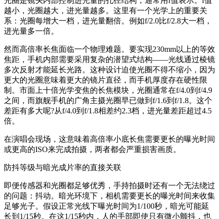
光圈是镜头内部控制进光量的孔径结构，通常用f值表示。f值
越小，光圈越大，进光量越多。这里有一个光学上的重要关
系：光圈每增大一档，进光量翻倍。例如f/2.0比f/2.8大一档，
进光量多一倍。
然而高倍率长焦面临一个物理难题。要实现230mm以上的等效
焦距，手机内部需要采用复杂的潜望式结构——光线通过棱镜
多次反射才能延长光路。这种设计迫使光圈不得不缩小，因为
更大的光圈意味着更大的镜片直径，而手机厚度存在硬性限
制。市面上十倍光学变焦的长焦模块，光圈通常在f/4.0到f/4.9
之间，而旗舰手机的广角主摄光圈早已做到f/1.6到f/1.8。这个
差距有多大呢?从f/4.0到f/1.8相差约2.3档，进光量差距超过4.5
倍。
在演唱会现场，这意味着高倍率小底长焦需要更长的曝光时间
或更高的ISO来完成拍摄，两者都会严重损害画质。
防抖等级与暗光成片率的直接关联
即便传感器和光圈都足够优秀，手持拍摄时还有一个无法绕过
的问题：抖动。暗光环境下，相机需要更长的曝光时间来收集
足够光子。假设正常光线下曝光时间为1/100秒，暗光可能延
长到1/15秒。在这1/15秒内，人的手部即使只有微小颤抖，也