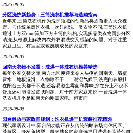
2026-08-05
分区洗护新趋势：三筒洗衣机推荐与选购指南
近年来,三筒洗衣机作为洗护领域的创新品类逐渐走入大众视
野。与传统单筒洗衣机一次只能洗一类衣物不同,三筒洗衣机
通过上方双mini筒加下方主筒的结构,实现多品类衣物同步分区
清洗,从根源上解决内衣外衣混洗交叉感染的问题。对于注重
家庭卫生、有宝宝或敏感肌成员的家庭来
2026-08-05
回南天衣物不发霉：洗烘一体洗衣机推荐精选
每年冬春交替之际,南方地区便迎来令人头疼的回南天。墙壁
冒水、地板湿滑、衣物晾不干——潮湿气候下,洗完的衣服挂
在阳台三天都干不透,还容易滋生霉菌和异味,穿在身上不仅不
舒服还可能引发皮肤问题。对于南方家庭来说,一台洗烘一体
洗衣机几乎是回南天的刚需家电。但市面
2026-08-05
​阳台解放与家政间规划：洗衣机烘干机套装推荐精选
现代家居设计中,阳台的功能正在从传统的晾衣场向休闲区、
茶歇区、绿植角转型。越来越多的家庭选择用洗烘套装替代自