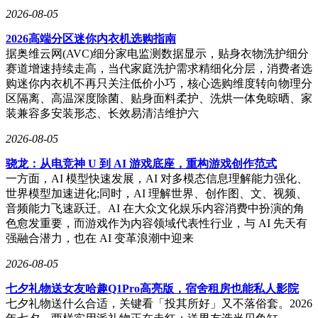
2026-08-05
2026高端分区迷你内衣机选购指南
据奥维云网(AVC)细分家电监测数据显示，贴身衣物洗护细分
赛道增速持续走高，当代家庭洗护需求精细化分层，消费者选
购迷你内衣机不再只关注低价小巧，核心选购维度转向物理分
区隔离、高温深度除菌、贴身面料柔护、洗烘一体免晾晒、家
装兼容多安装形态、长效易清洁维护六
2026-08-05
骁龙：从电竞神 U 到 AI 游戏底座，重构游戏创作范式
一方面，AI 模型快速发展，AI 对多模态信息理解能力强化、
世界模型加速进化;同时，AI 理解世界、创作图、文、视频、
音频能力飞速跃迁。AI 在大众文化娱乐内容消费中扮演的角
色愈发重要，而游戏作为内容领域代表性行业，与 AI 先天有
强融合潜力，也在 AI 变革浪潮中迎来
2026-08-05
七夕礼物送女友哈趣Q1Pro高亮版，宿舍租房也能私人影院
七夕礼物送什么合适，关键看「投其所好」又不落俗套。2026