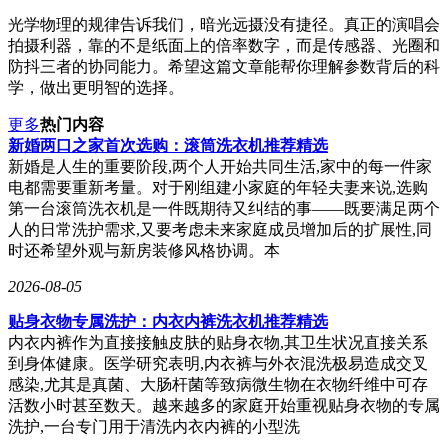
光学物理的规律告诉我们，暗光远摄没有捷径。真正的演唱会
拍摄利器，靠的不是纸面上的倍率数字，而是传感器、光圈和
防抖三者的协同能力。希望这篇文章能帮你理解参数背后的科
学，做出更明智的选择。
更多
热门内容
​新婚两口之家首次选购：滚筒洗衣机推荐精选
新婚是人生的重要阶段,两个人开始共同生活,家中的每一件家
电都需要重新考量。对于刚组建小家庭的年轻夫妻来说,选购
第一台滚筒洗衣机是一件既期待又纠结的事——既要满足两个
人的日常洗护需求,又要考虑未来家庭成员增加后的扩展性,同
时还希望外观与新房装修风格协调。本
2026-08-05
贴身衣物专属洗护：内衣内裤洗衣机推荐精选
内衣内裤作为直接接触皮肤的贴身衣物,其卫生状况直接关系
到身体健康。医学研究表明,内衣裤与外衣混洗极易造成交叉
感染,尤其是真菌、大肠杆菌等致病微生物在衣物纤维中可存
活数小时甚至数天。越来越多的家庭开始重视贴身衣物的专属
洗护,一台专门用于清洗内衣内裤的小型洗