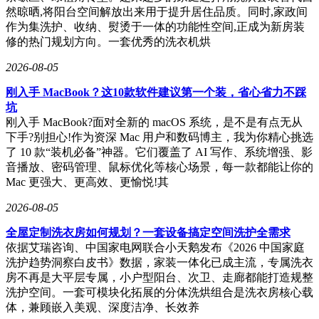
然晾晒,将阳台空间解放出来用于提升居住品质。同时,家政间
作为集洗护、收纳、熨烫于一体的功能性空间,正成为新房装
修的热门规划方向。一套优秀的洗衣机烘
2026-08-05
刚入手 MacBook？这10款软件建议第一个装，省心省力不踩
坑
刚入手 MacBook?面对全新的 macOS 系统，是不是有点无从
下手?别担心!作为资深 Mac 用户和数码博主，我为你精心挑选
了 10 款“装机必备”神器。它们覆盖了 AI 写作、系统增强、影
音播放、密码管理、鼠标优化等核心场景，每一款都能让你的
Mac 更强大、更高效、更愉悦!其
2026-08-05
全屋定制洗衣房如何规划？一套设备搞定空间洗护全需求
依据艾瑞咨询、中国家电网联合小天鹅发布《2026 中国家庭
洗护趋势洞察白皮书》数据，家装一体化已成主流，专属洗衣
房不再是大平层专属，小户型阳台、次卫、走廊都能打造规整
洗护空间。一套可模块化拓展的分体洗烘组合是洗衣房核心载
体，兼顾嵌入美观、深度洁净、长效养