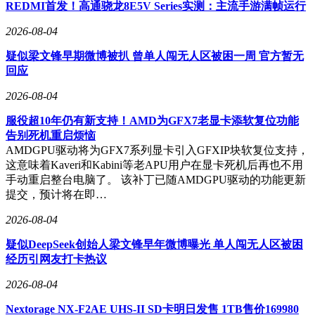
REDMI首发！高通骁龙8E5V Series实测：主流手游满帧运行
2026-08-04
疑似梁文锋早期微博被扒 曾单人闯无人区被困一周 官方暂无
回应
2026-08-04
服役超10年仍有新支持！AMD为GFX7老显卡添软复位功能
告别死机重启烦恼
AMDGPU驱动将为GFX7系列显卡引入GFXIP块软复位支持，
这意味着Kaveri和Kabini等老APU用户在显卡死机后再也不用
手动重启整台电脑了。 该补丁已随AMDGPU驱动的功能更新
提交，预计将在即…
2026-08-04
疑似DeepSeek创始人梁文锋早年微博曝光 单人闯无人区被困
经历引网友打卡热议
2026-08-04
Nextorage NX-F2AE UHS-II SD卡明日发售 1TB售价169980