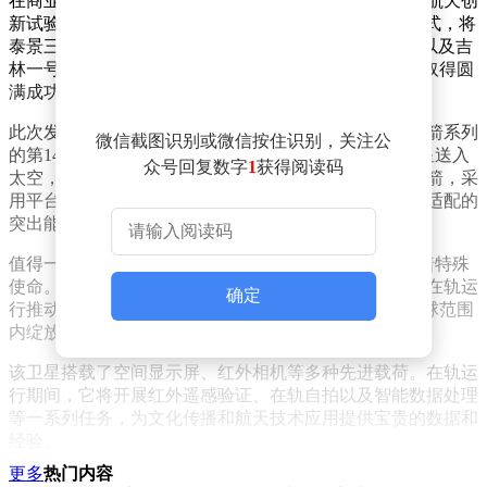
在商业航天领域，力箭一号遥十三运载火箭于东风商业航天创
新试验区成功发射升空。此次发射采用“一箭五星”的方式，将
泰景三号05A/05B星、天仪50星、天雁27星（有戏号）以及吉
林一号高分03D55星精准送入预定轨道，飞行试验任务取得圆
满成功。
此次发射意义重大，是力箭一号的第13次飞行，也是力箭系列
微信截图识别或微信按住识别，关注公
的第14次发射。截至目前，力箭系列已累计将100颗卫星送入
众号回复数字
1
获得阅读码
太空，入轨总质量超过18吨。力箭一号作为固体运载火箭，采
用平台化设计与脉动式生产模式，具备快速响应和多星适配的
突出能力，为商业航天发展提供了有力支撑。
值得一提的是，此次发射的5颗卫星中，天雁27星肩负着特殊
使命。它是一颗专门服务于文化传播的卫星，旨在通过在轨运
确定
行推动“中国有戏”IP的国际传播，让中国优秀文化在全球范围
内绽放光彩。
该卫星搭载了空间显示屏、红外相机等多种先进载荷。在轨运
行期间，它将开展红外遥感验证、在轨自拍以及智能数据处理
等一系列任务，为文化传播和航天技术应用提供宝贵的数据和
经验。
更多
热门内容