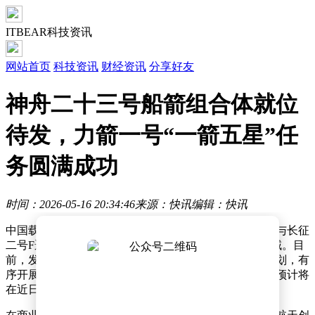
ITBEAR科技资讯
网站首页
科技资讯
财经资讯
分享好友
神舟二十三号船箭组合体就位
待发，力箭一号“一箭五星”任
务圆满成功
时间：2026-05-16 20:34:46
来源：快讯
编辑：快讯
中国载人航天工程迎来新进展，神舟二十三号载人飞船与长征
二号F遥二十三运载火箭的组合体已顺利转运至发射区域。目
前，发射场各项设施运行状态稳定，后续将依照既定计划，有
序开展发射前的功能检查、联合测试等关键准备工作，预计将
在近日择机实施发射任务。