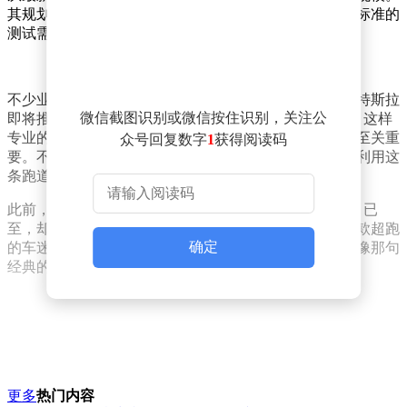
其规划布局合理，道路设施完善，显然是为满足车辆高标准的
测试需求而打造的。
不少业内人士和车迷纷纷猜测，这条新建跑道或许是为特斯拉
微信截图识别或微信按住识别，关注公
即将推出的全设计新车型超跑Roadster而准备的。毕竟，这样
专业的测试场地对于一款高性能超跑的性能验证和优化至关重
众号回复数字
1
获得阅读码
要。不过，也有观点认为，其他特斯拉车型未来同样会利用这
条跑道进行测试，以提升车辆的整体性能和安全性。
此前，有消息称Roadster有望在4月对外亮相，但如今5月已
至，却仍未见到其正式发布的身影。这也让不少期待这款超跑
确定
的车迷感到有些焦急，甚至有人调侃其发布时间会不会像那句
经典的“two weeks”一样，一直处于“即将到来”的状态。
更多
热门内容