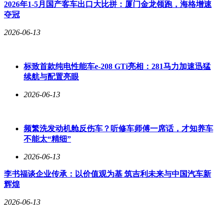
2026年1-5月国产客车出口大比拼：厦门金龙领跑，海格增速
夺冠
2026-06-13
标致首款纯电性能车e-208 GTi亮相：281马力加速迅猛
续航与配置亮眼
2026-06-13
频繁洗发动机舱反伤车？听修车师傅一席话，才知养车
不能太“精细”
2026-06-13
李书福谈企业传承：以价值观为基 筑吉利未来与中国汽车新
辉煌
2026-06-13