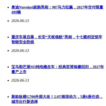
奥迪Nuvolari超跑亮相：987马力狂飙，2027年交付限量
499辆
2026-06-13
重庆车展启幕，长安“天枢领航”亮相，十七载积淀筑牢
智能安全防线
2026-06-13
宝马勒芒展M3纯电概念车：经典双肾格栅回归，2027年
量产上市
2026-06-13
新款纵横G700外观大改！2.0T插混动力，5座6座任选，
城市出行新选择