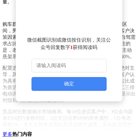
量。
购车群体特征呈现显著变化。新车主年龄集中在35-42岁区
间，男性占比高达90%，较老款车型年轻化趋势明显。客户决
策因素中，朋友推荐与日常道路能见度成为主要触点，自驾需
微信截图识别或微信按住识别，关注公
求占比显著提升，家庭用车场景需求有所下降。值得关注的
众号回复数字
1
获得阅读码
是，老车主增换购比例超出厂家预期，试驾过程中800V主动
悬架系统成为最受关注的配置，带动试驾量同比增长超40%。
配置选择呈现明显偏好。Livis版本以90%的选择率占据绝对主
导，其搭载的固态激光雷达、22英寸轮毂等配置被80%客户认
为具有高性价比。外观颜色方面，棕金双拼色以60%的占比成
确定
为首选，绿白色内饰则以清新风格赢得55%客户青睐。二三排
电动调光玻璃作为选装配置，仍有半数客户选择加装，显示出
对隐私与舒适性的双重需求。
竞品对比数据揭示市场格局。每10位进店客户中，3位会与蔚
来ES9进行参数对比，2位关注问界M9的商务属性，1位考虑
极氪9X。老车主群体表现出高度品牌忠诚度，虽会提及理想
MEGA车型，但基于自驾需求最终仍选择L9。地域差异方
更多
热门内容
面，问界M9的对比热度与门店地理位置呈现正相关，而蔚来