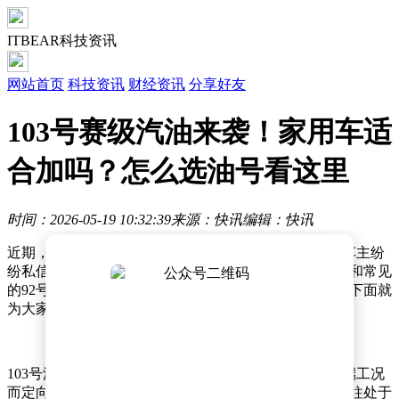
ITBEAR科技资讯
网站首页
科技资讯
财经资讯
分享好友
103号赛级汽油来袭！家用车适
合加吗？怎么选油号看这里
时间：2026-05-19 10:32:39
来源：快讯
编辑：快讯
近期，103号汽油的相关消息在网络上引发热议，不少车主纷
纷私信询问其具体情况。这种汽油究竟有何特别之处？和常见
的92号、95号汽油又有什么不同？家用车能否加注呢？下面就
为大家详细解答。
103号汽油属于赛级汽油，是专门针对赛车发动机的极端工况
而定向研发的高端产品。赛车发动机在运行过程中，往往处于