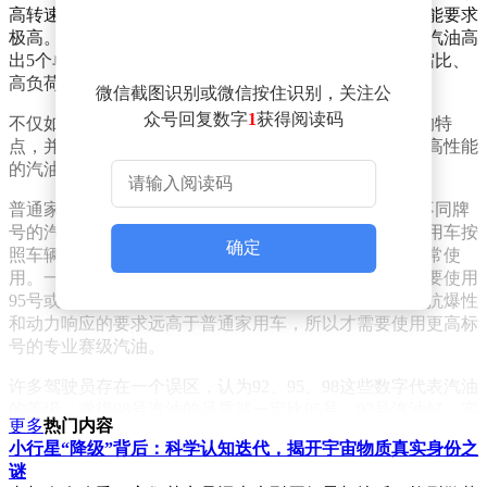
高转速、大负荷且长时间连续工作的状态，对汽油的性能要求
极高。103号汽油的研究法辛烷值超过103，比98号车用汽油高
出5个单位。这使得它能够有效降低赛车发动机在高压缩比、
高负荷环境下发生爆震的风险，确保发动机稳定运行。
微信截图识别或微信按住识别，关注公
众号回复数字
1
获得阅读码
不仅如此，103号汽油还具备燃烧效率高、动力响应快的特
点，并且在高性能的同时兼顾了绿色环保。不过，这种高性能
的汽油并不适合普通家用车。
普通家用车在选择汽油时，无需考虑加注103号汽油。不同牌
号的汽油对应着不同发动机的需求。一般来说，普通家用车按
确定
照车辆说明书的要求，选择92号或95号汽油即可满足日常使
用。一些采用涡轮增压技术、高压缩比的车型，通常需要使用
95号或98号汽油。而赛车发动机由于工作条件特殊，对抗爆性
和动力响应的要求远高于普通家用车，所以才需要使用更高标
号的专业赛级汽油。
许多驾驶员存在一个误区，认为92、95、98这些数字代表汽油
的等级，觉得98号汽油的品质就一定比95号、92号汽油好。实
更多
热门内容
际上，汽油的标号与油品的“纯净度”和“品质”并无关联，标号
小行星“降级”背后：科学认知迭代，揭开宇宙物质真实身份之
所指的是辛烷值，它仅仅表示汽油的抗爆震性能。辛烷值就如
谜
同汽油的“镇定剂”，标号越高，汽油在高压环境下就越“冷