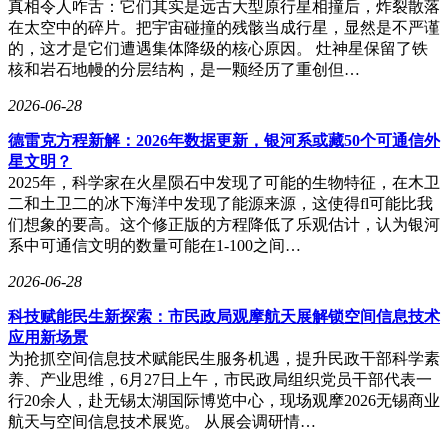
真相令人咋舌：它们其实是远古大型原行星相撞后，炸裂散落
静”，发动机运转起来也就更加平稳。
在太空中的碎片。把宇宙碰撞的残骸当成行星，显然是不严谨
的，这才是它们遭遇集体降级的核心原因。 灶神星保留了铁
那么，车主该如何确定自己的爱车应该加几号汽油呢？有两个
核和岩石地幔的分层结构，是一颗经历了重创但…
简单的方法。一是打开油箱盖，油箱盖内侧通常会明确标注车
辆推荐的油号；二是翻阅车辆手册，厂家会根据发动机的技术
2026-06-28
特点给出明确的建议。需要注意的是，厂家推荐的油号是经过
严格测试得出的，车主不要自行随意升级或降级油号，以免对
德雷克方程新解：2026年数据更新，银河系或藏50个可通信外
发动机造成损害。
星文明？
2025年，科学家在火星陨石中发现了可能的生物特征，在木卫
二和土卫二的冰下海洋中发现了能源来源，这使得fl可能比我
们想象的要高。这个修正版的方程降低了乐观估计，认为银河
对于广东的车主来说，还需关注油价信息。据了解，下一次油
系中可通信文明的数量可能在1-100之间…
价调整时间为5月21日24时星期四。
2026-06-28
科技赋能民生新探索：市民政局观摩航天展解锁空间信息技术
应用新场景
为抢抓空间信息技术赋能民生服务机遇，提升民政干部科学素
养、产业思维，6月27日上午，市民政局组织党员干部代表一
行20余人，赴无锡太湖国际博览中心，现场观摩2026无锡商业
航天与空间信息技术展览。 从展会调研情…