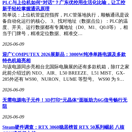
PLC与上位机如何“对话”？广东优控用生活化比喻，让工控
新用户若想使用这款软件，也有不同选择，完整版售价 199 美
新手轻松掌握通讯原理
元，精简版售价 79 美元。
简单说：上位机管监控指挥，PLC管落地执行，顺畅通讯是设
备自动化运行的核心。 3、找对地址（数据点位）：PLC的温
度、开关、运行数据都有专属地址（D0、M1、Q0.0等），相
当于门牌号，精准定位数据、精准交…
2026-06-09
迎广COMPUTEX 2026展新品：3000W纯净单路电源及多款
特色机箱亮相
与该电源同步亮相台北国际电脑展的还有多款机箱，除IT之家
此前介绍过的 NEO、AIR、L50 BREEZE、L51 MIST、GX-
285外还有 WS90、NURON、LUME 等型号。 WS90 为 9…
2026-06-09
无需电源电子元件！3D打印“元晶体”面板助力6G信号畅行无
阻
2026-06-09
Steam硬件调查：RTX 3060稳居榜首 RTX 50系列崛起 八核