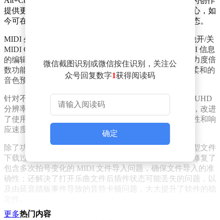
Alt+Ctrl+点击组合键，就能轻松实现乐句的水平分割，为创作
提供更多可能性。屏幕键盘的位置和大小设置也更加贴心，如
今可在不同会话间自动保存，方便用户快速进入创作状态。
MIDI 处理方面同样进行了优化。当添加延音踏板及其他开/关
MIDI CC 时，编辑器默认显示单个事件，让用户对 MIDI 信息
的编辑更加精准。在乐句预览功能上，乐句浏览器新增力度倍
微信截图识别或微信按住识别，关注公
数功能，用户通过右键点击“一键预览”按钮，就能以更柔和的
众号回复数字
1
获得阅读码
音色预览乐句，为创作带来更多灵感。
针对不同显示设备，软件进行了视觉优化，特别是针对 UHD
分辨率进行了适配，让界面显示更加清晰、美观。同时，改进
了使用触后键盘时的实时模式行为，提升了操作的流畅性和响
应速度。
确定
除了功能优化，此次更新还修复了多个问题。解决了模型文件
下载过程中窗口未更新的问题，让下载过程更加直观；修复了
包含多次拍号变化的 MIDI 文件导入问题，确保文件导入的准
确性；还解决了打开乐曲文件后插件状态可能丢失的问题，以
及由延音踏板事件导致的音符卡顿问题，大大提升了软件的稳
定性。
更多
热门内容
对于 RapidComposer 6.x 的现有用户，此次更新可免费获取。