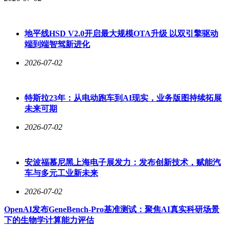
理解所见所闻。
地平线HSD V2.0开启最大规模OTA升级 以双引擎驱动
二是增强多功能协同能力。对话、拍摄、翻译、导航、
端到端智驾新进化
支付及音频播放等功能可通过语音进行切换与调用，即
2026-07-02
使处于伴游模式下，也不影响其他功能的使用，整体体
验更加连贯。
特斯拉23年：从电动跑车到AI现实，业务版图持续拓展
三是优化交互方式。基于语音、图像与位置信息的综合
未来可期
识别能力，系统可在特定场景下主动提供提示与讲解，
2026-07-02
无需唤醒词即可开启对话，过滤环境噪音和无关意图。
从以往的被动响应，转向更加连续的交互体验。
安波福慕尼黑上海电子展发力：发布创新技术，赋能汽
这一创新体验的背后，是蚂蚁GPASS智能终端可信连
车与多元工业新未来
接技术框架的强力支撑。GPASS通过语音+图像+位置
2026-07-02
的多模态意图理解，精准捕捉用户需求；在眼镜端实现
流畅的对话与导航交互；并确保了与“杭小忆”等城市文
OpenAI发布GeneBench-Pro基准测试：聚焦AI真实科研场景
下的生物学计算能力评估
旅智能体之间的可信连接，让服务既智能又安全。