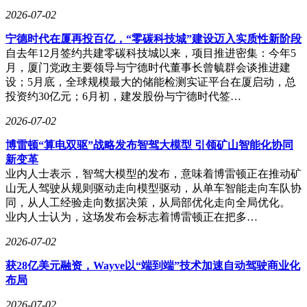
2026-07-02
用户开启伴游模式后，可通过乐奇AI眼镜实现边行走、
宁德时代在厦再投百亿，“零碳科技城”建设迈入实质性新阶段
边获取信息的实时交互体验。系统可根据用户所处位
自去年12月签约共建零碳科技城以来，项目推进密集：今年5
置，对周边景点进行讲解，并支持即时问答、导航、第
月，厦门党政主要领导与宁德时代董事长曾毓群会谈推进建
一视角内容记录与分享，在减少手动操作的同时提升出
设；5月底，全球规模最大的储能检测实证平台在厦启动，总
游的连贯性与沉浸感。
投资约30亿元；6月初，建发股份与宁德时代签…
2026-07-02
作为首个接入该服务的城市文旅官方智能体，“杭小
博雷顿“算电双驱”战略发布智驾大模型 引领矿山智能化协同
忆”的入驻标志着“镜游杭州”项目进入实际运行阶段。该
新变革
项目由杭州文旅、支付宝与乐奇联合打造，旨在探索AI
业内人士表示，智驾大模型的发布，意味着博雷顿正在推动矿
与城市文旅服务的结合方式。后续，城市伴游功能还将
山无人驾驶从规则驱动走向模型驱动，从单车智能走向车队协
逐步接入更多城市专用文旅智能体。
同，从人工经验走向数据决策，从局部优化走向全局优化。
业内人士认为，这场发布会标志着博雷顿正在把多…
从功能体验来看，本次升级主要体现在三个方面：
2026-07-02
获28亿美元融资，Wayve以“端到端”技术加速自动驾驶商业化
一是提升信息获取的深度。在传统导航与导览基础上，
布局
系统可结合用户附近的建筑、景观等所在环境，补充建
筑、人文历史知识及文化相关内容，帮助用户更系统地
2026-07-02