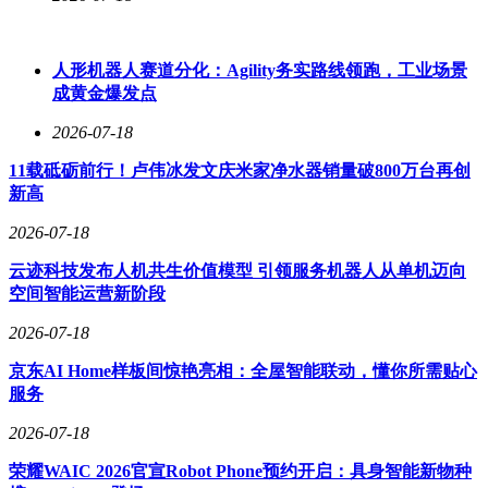
人形机器人赛道分化：Agility务实路线领跑，工业场景
成黄金爆发点
2026-07-18
11载砥砺前行！卢伟冰发文庆米家净水器销量破800万台再创
新高
2026-07-18
云迹科技发布人机共生价值模型 引领服务机器人从单机迈向
空间智能运营新阶段
2026-07-18
京东AI Home样板间惊艳亮相：全屋智能联动，懂你所需贴心
服务
2026-07-18
荣耀WAIC 2026官宣Robot Phone预约开启：具身智能新物种