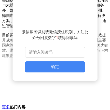
美国线路依托每日直飞货运航班构建运力基础，通过优化清关
与末端配送环节，实现全流程时效承诺。除标准10日达服务
外，部分区域最快4天即可签收，服务范围覆盖全美50个州。
德国市场则聚焦轻小件物流，针对0-2公斤包裹提供专属解决
方案，同样采用每日航班保障运力，最快5日送达的同时，通
过智能分单系统提升偏远地区配送效率。
微信截图识别或微信按住识别，关注公
目前菜鸟全球物流网络已触达200余个国家和地区，其时效提
众号回复数字
1
获得阅读码
升战略正加速落地。香港至伦敦航线已实现3日达，欧洲主要
国家间以及中东、亚太区域内的跨境运输均达成72小时送达标
准。通过整合航空干线、海外仓及末端配送资源，该平台正构
建覆盖全链条的数字化物流基础设施。
确定
更多
热门内容