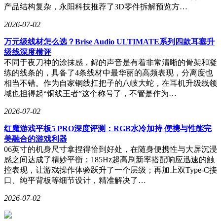
产品结构复杂，永阳科技推荐了3D零件拆解预览方…
2026-07-02
万元级线材怎么选？Brise Audio ULTIMATE系列四款耳塞升
级线深度横评
不同于夜刀神的涂抹感，錦的声音是有着非常清晰的骨架和凝
练的线条的，具备了4条线材中最华丽的高频表现，分离度也
相当不错。作为自家铜线扛把子的八岐大蛇，在耳机升级线领
域也担得起“铜线王者”这个称号了，不管是作为…
2026-07-02
红魔游戏平板5 PRO深度评测：RGB水冷加持 便携与性能完
美融合的游戏利器
06英寸的机身尺寸拿捏得恰到好处，在随身便携性与大屏沉浸
感之间达成了精妙平衡；185Hz超高刷新率搭配响应迅速的触
控表现，让游戏操作体验跃升了一个层级；再加上双Type-C接
口、纯平背板等细节设计，精准解决了…
2026-07-02