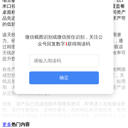
缩至极小体积，入轨后能精准展开形成大型通信反射面。以1
米口径型号为例，其收纳比控制在12%以内，相当于将覆盖餐
桌面积的通信阵面压缩至笔记本电脑盒大小，达到国际同类产
品先进水平。这种特性使其特别适用于对空间利用率要求严苛
的低轨通信卫星平台。
该天线不仅可显著提升卫星通信容量，还具备跨领域应用潜
微信截图识别或微信按住识别，关注公
力。研发负责人许智比喻称："其工作原理类似日常雨伞，通
众号回复数字
1
获得阅读码
过精密折叠机构实现体积的最小化。"测试数据显示，搭载该
天线的卫星在遥感成像、导航定位等任务中，数据传输效率可
提升数个量级，为多模态卫星设计提供了新思路。
在生产制造环节，银河航天突破传统工艺限制，独创高效网面
成型技术，使研制效率提升超70%。通过"一网成型"工艺，天
确定
线反射面精度达到微米级，同时满足商业航天对低成本、短周
期、大批量的量产需求。这项技术革新有望推动我国卫星产业
从定制化向标准化转型。
目前，该产品已完成地面环境模拟测试，即将进入在轨验证阶
段。业内专家指出，这种轻量化、高收纳比的天线技术，将为
我国构建全球低轨卫星互联网提供关键支撑，同时带动上下游
产业链形成千亿级市场空间。
更多
热门内容