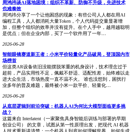
手机市场开辟新路径。
周鸿祎谈AI落地困境：组织不革新、防御不升级，先进技术
也难奏效
周鸿祎分享了一个让他困惑的现象：有些公司人人都在用AI
编程工具，人人都消耗大量Token，个人代码提交量显著增
加，但整个组织的效率并没有提升。在个人手中，越用越聪明
是优点；但在企业内部，买了一个软件用了一年…
2026-06-28
智能眼镜赛道新王者：小米平价轻量化产品破局，登顶国内市
场榜首
但这类AR设备依旧没能摆脱笨重的机身设计，技术理念过于
超前，产品实用性不足，佩戴不舒适、适配性差，始终难以走
进大众生活，市场热度一直不温不火。 谁也没想到，困扰行
业多年的普及难题，最终被小米一款平价、轻量化…
2026-06-28
从底层逻辑到前沿突破：机器人AI为何比大模型面临更多挑
战？
这篇来自 Interlatent（一家聚焦具身智能后训练与部署的早期
创业公司） 的文章，试图从第一性原理出发，把现代 AI 机器
人技术重新讲清楚：一个机器人到底如何理解世界，如何生成