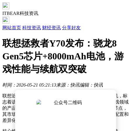
ITBEAR科技资讯
网站首页
科技资讯
财经资讯
分享好友
联想拯救者Y70发布：骁龙8
Gen5芯片+8000mAh电池，游
戏性能与续航双突破
时间：2026-05-21 05:21:13
来源：快讯
编辑：快讯
联想近日举办新品发布会，正式推出拯救者Y70智能手机，标
志着该品牌时隔多年后重返手机市场。作为一款定位游戏领域
的产品，Y70的发布恰逢智能手机细分市场竞争加剧的节点，
其市场表现备受关注。面对红海市场，联想选择以硬件配置和
差异化设计作为突破口，试图在同质化竞争中建立优势。