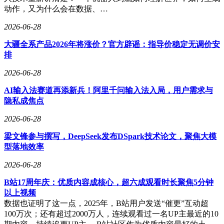
动作，又为什么会在数据、…
2026-06-28
大疆全系产品2026年将涨价？官方辟谣：指导价稳定无调价安
排
2026-06-28
AI输入法赛道再添新兵！阿里千问输入法入局，用户需求与
隐私成焦点
2026-06-28
梁文锋参与撰写，DeepSeek发布DSpark技术论文，聚焦大模
型落地效率
2026-06-28
B站17周年庆：优质内容成核心，超六成观看时长聚焦5分钟
以上视频
数据也证明了这一点，2025年，B站用户发送“催更”互动超
100万次；还有超过2000万人，连续观看过一名UP主最近的10