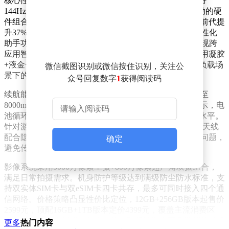
核心性能方面，Y70搭载6.82英寸京东方2K电竞屏，支持
144Hz刷新率，配合高通骁龙8 Gen5旗舰芯片，形成强劲的硬
件组合。该处理器集成新一代Hexagon NPU，AI算力较前代提
升37%，支持220 Tokens/s的处理速度，并具备终端侧个性化
助手功能。多模态AI模型可深度解析用户行为模式，实现跨
应用智能推荐，同时确保数据本地化存储。散热系统采用凝胶
+液金+VC三重方案，VC面积达5500mm²，有效控制高负载场
微信截图识别或微信按住识别，关注公
景下的机身温度。
众号回复数字
1
获得阅读码
续航能力成为该机显著卖点，电池容量从5100mAh提升至
8000mAh，支持90W快充及旁路充电技术。官方数据显示，电
池循环1200次后健康度仍保持80%以上，远超行业平均水平。
针对游戏场景的信号优化同样值得关注，独立电竞Wi-Fi天线
配合隐藏式中框设计，有效解决横屏握持时的信号遮挡问题，
确定
避免传统游戏手机常见的"死亡之握"现象。
影像系统采用5000万像素主摄+800万像素超广角双摄组合，
满足日常拍摄需求。机身防护等级达到满级防尘防水标准，支
持双实体SIM卡与双eSIM卡四卡共存，最多可同时接入四个通
信网络。价格策略凸显性价比定位，12GB+256GB版本起售价
2599元，顶配16GB+1TB版本定价4399元，覆盖主流消费区
间。通过差异化配置与务实定价，联想试图在竞争激烈的游戏
更多
热门内容