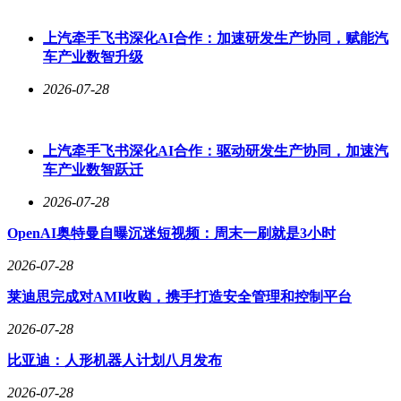
机运动性能的提升。
资本市场的热情进一步印证了产业热度。上海东方证券资本投
上汽牵手飞书深化AI合作：加速研发生产协同，赋能汽
资有限公司合伙人郭登辉分析，国内谐波减速器厂商在精度、
车产业数智升级
定制化能力和量产规模上已比肩国际头部企业，这吸引了大量
2026-07-28
资金涌入。“今年上半年，我们投资人形机器人相关项目的金
额超亿元，覆盖灵巧手、减速器及本体制造等领域。”据统
计，2026年一季度，全行业融资额达681亿元，超过2025年全
年总和，其中3月单月融资事件达50起。
上汽牵手飞书深化AI合作：驱动研发生产协同，加速汽
车产业数智跃迁
技术迭代与场景拓展的双重驱动下，人形机器人正从“功能机
器”向“智能伙伴”演进。核心零部件的突破不仅降低了生产成
2026-07-28
本，更通过轻量化、高精度设计拓展了应用边界。从工厂到家
OpenAI奥特曼自曝沉迷短视频：周末一刷就是3小时
庭，从物流仓库到服务场景，一场由“中国智造”引领的机器人
革命正在悄然发生。
2026-07-28
莱迪思完成对AMI收购，携手打造安全管理和控制平台
2026-07-28
比亚迪：人形机器人计划八月发布
2026-07-28