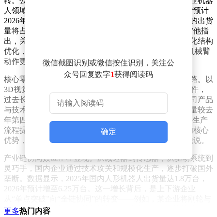
转。公司联合创始人陈伟南透露，过去产品主要供应工业机器
人领域，但今年以来，人形机器人订单占比显著提升。“预计
2026年，谐波减速器组成的关节模组在人形机器人领域的出货
量将占总产量的三成，因此我们计划将产能扩大一倍。”他指
出，关节模组的轻量化设计是当前研发重点，通过一体化结构
优化，新产品的重量和体积分别减少了20%和30%，使机械臂
动作更灵活、负载能力更强。
微信截图识别或微信按住识别，关注公
众号回复数字
1
获得阅读码
核心零部件的国产化突破同样为人形机器人量产铺平道路。以
3D视觉传感器为例，这一被视为机器人“眼睛”的关键部件，
过去长期依赖进口。深圳奥比中光科技集团股份有限公司产品
与技术支持负责人钟亮洪表示，今年第一季度公司订单量较去
年第四季度增长超100%，为应对需求，企业正通过优化生产
流程提升交付效率。“高精度动态数据捕捉能力是我们的核心
确定
优势，目前产品已应用于多家国内人形机器人企业。”他说。
产业链协同效应正在显现。从减速器到传感器，从驱动系统到
灵巧手，国内企业通过技术攻关和规模化生产，逐步打破国外
垄断。数据显示，2025年国内人形机器人出货量达1.8万台，
2026年预计增至6.25万台。这一增长背后，是上下游企业
从“单点突破”向“全链协同”的转变——例如，某企业将刚轮与
交叉轴承集成设计，使关节模组体积缩小30%，直接推动了整
更多
热门内容