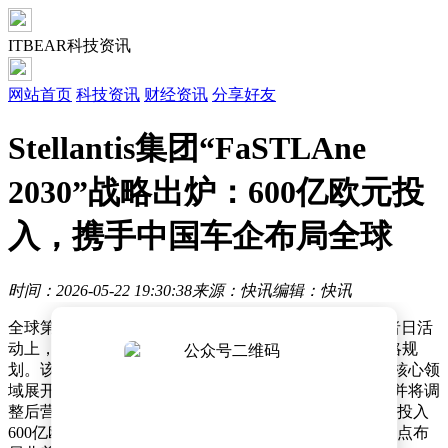
ITBEAR科技资讯
网站首页
科技资讯
财经资讯
分享好友
Stellantis集团“FaSTLAne
2030”战略出炉：600亿欧元投
入，携手中国车企布局全球
时间：2026-05-22 19:30:38
来源：快讯
编辑：快讯
全球第四大汽车制造商Stellantis集团在近期举办的投资者日活
动上，正式对外公布了名为"FaSTLAne 2030"的五年战略规
划。该计划围绕品牌管理、技术投资、生产优化等六大核心领
域展开，明确提出到2030年实现1900亿欧元营收目标，并将调
整后营业利润率提升至7%。根据规划，集团未来五年将投入
600亿欧元，其中60%资金集中用于品牌与产品开发，重点布