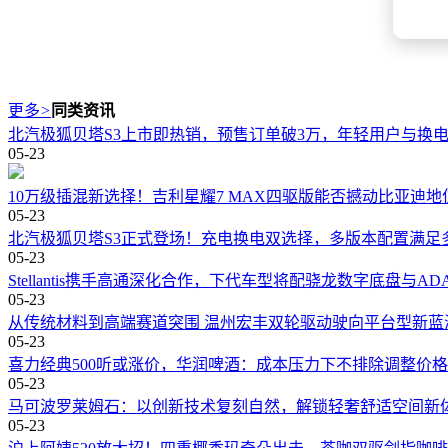
更多
>
同类资讯
北汽极狐贝塔S3上市即热销，预售订单破3万，年轻用户与换
05-23
10万级插混新选择！吉利星耀7 MAX四驱版能否撼动比亚迪地
05-23
北汽极狐贝塔S3正式登场！充电换电双选择，多版本配置满足
05-23
Stellantis携手高通深化合作，下代车型将配骁龙数字底盘与AD
05-23
从传统材料到高端赛道突围 温州宏丰双轮驱动驶向平台型新蓝
05-23
喜力经典500听或涨价，华润啤酒：成本压力下不排除调整价
05-23
马可波罗莱姆石：以创新技术复刻自然，解锁轻奢舒适空间新
05-23