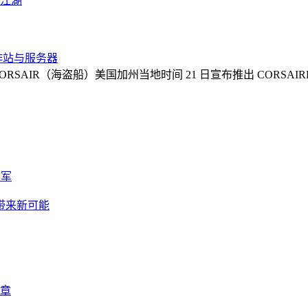
啡江湖
工作站与服务器
CORSAIR（海盗船）美国加州当地时间 21 日宣布推出 CORSA
力军
提升带来新可能
篇章