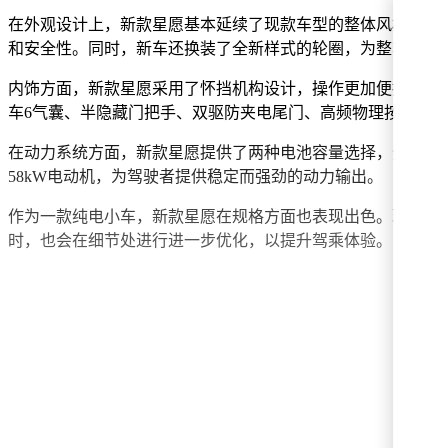
在外观设计上，新款星愿基本延续了现款车型的整体风格，但
和安全性。同时，新车还换装了全新样式的轮圈，为整车增添
内饰方面，新款星愿采用了怀挡机构设计，操作更加便捷。车内预计
车6气囊、半隐藏门把手、双驱防夹电尾门、高频物理按键、5
在动力系统方面，新款星愿提供了两种电池容量选择，分别为35k
58kW电动机，为驾驶者提供稳定而强劲的动力输出。
作为一款纯电小车，新款星愿在规格方面也表现出色。现款车型的长宽
时，也会在细节处进行进一步优化，以提升驾乘体验。