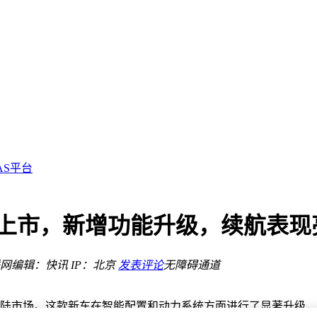
位？
多样需求
AS平台
海
格结构
体验
日上市，新增功能升级，续航表现
啡江湖
网
编辑：快讯
IP：北京
发表评论
无障碍通道
工作站与服务器
位？
登陆市场。这款新车在智能配置和动力系统方面进行了显著升级