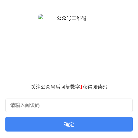
在细节处进行了优化。翼子板位置新增了摄像头，这一改动使车
了几分时尚感。
将延续现款车型的14.6英寸悬浮式中控屏、魅族Flyme A
0W风冷无线快充以及540°全景影像带底盘透视等功能也一应俱
Wh和47kWh。这两种电池组对应的续航里程分别为360km和
高分别为4135/1805/1570mm，轴距为2650mm，
关注公众号后回复数字
1
获得阅读码
确定