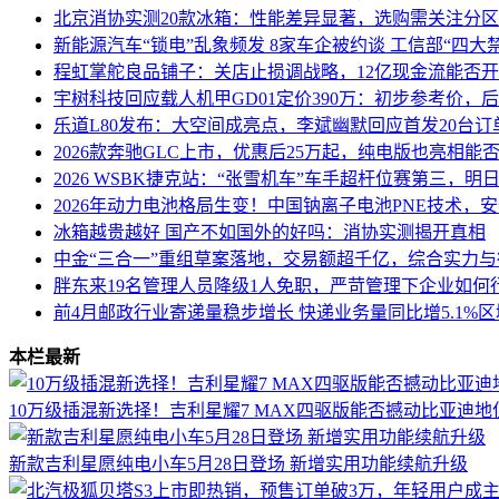
北京消协实测20款冰箱：性能差异显著，选购需关注分
新能源汽车“锁电”乱象频发 8家车企被约谈 工信部“四大
程虹掌舵良品铺子：关店止损调战略，12亿现金流能否
宇树科技回应载人机甲GD01定价390万：初步参考价，
乐道L80发布：大空间成亮点，李斌幽默回应首发20台订
2026款奔驰GLC上市，优惠后25万起，纯电版也亮相能
2026 WSBK捷克站：“张雪机车”车手超杆位赛第三，
2026年动力电池格局生变！中国钠离子电池PNE技术，
冰箱越贵越好 国产不如国外的好吗：消协实测揭开真相
中金“三合一”重组草案落地，交易额超千亿，综合实力
胖东来19名管理人员降级1人免职，严苛管理下企业如何
前4月邮政行业寄递量稳步增长 快递业务量同比增5.1%
本栏最新
10万级插混新选择！吉利星耀7 MAX四驱版能否撼动比亚迪地
新款吉利星愿纯电小车5月28日登场 新增实用功能续航升级