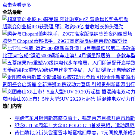
点击查看更多 +
全站最新
超聚变创业板IPO获受理 预计融资80亿 营收增长势头强劲
腾势与Chopard萧邦携手，Z9GT高定版戛纳慈善夜闪耀登场
比亚迪“包船”运近5000辆新车赴澳！4月销量跃居第二 多款车
五菱缤果Pro重塑A0级纯电代步车格局，入门即满配开启精致
贵阳盛会启新篇 全新海狮05携双动力登场 引领贵州新能源出
岚图泰山X8上市！5座大型SUV 29.29万起售 插混纯电双动力
热门内容
零跑汽车月销创新高跻身前十，锚定百万目标开启市场新
纪念GTI 50周年！大众ID.POLO GTI首发亮相，运动
黄仁勋北京街头尝蜜雪冰城蜜桃四季春，7元同款果茶成新