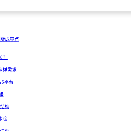
电版成亮点
位？
多样需求
AS平台
海
格结构
体验