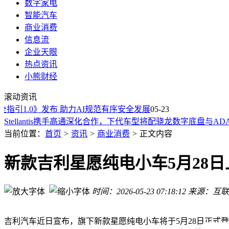
数字家电
智能汽车
商业消费
信息流
企业天眼
热点资讯
小熊财经
新款吉利星愿纯电小车5月28日登场 新增实用功能续航升级
滚动资讯
10万级插混新选择！吉利星耀7 MAX四驱版能否撼动比亚迪地
引1.0》发布 助力AI规范有序安全发展
北汽极狐贝塔S3正式登场！充电换电双选择，多版本配置满足
05-23
Stellantis携手高通深化合作，下代车型将配骁龙数字底盘与AD
从传统材料到高端赛道突围 温州宏丰双轮驱动驶向平台型新蓝
当前位置：
首页
>
资讯
>
商业消费
>
正文内容
喜力经典500听或涨价，华润啤酒：成本压力下不排除调整价
马可波罗莱姆石：以创新技术复刻自然，解锁轻奢舒适空间新
新款吉利星愿纯电小车5月28
沪上阿姨520放大招！四重椰香玛奇朵出击，茶咖双驱剑指咖
肯德基区域业务或易主，洋快餐在中国市场为何风光不再？
时间：2026-05-23 07:18:12
来源：互联
海盗船进军企业AI领域：CORSAIR PRO产品线发布，涵盖
新款吉利星愿纯电小车5月28日登场 新增实用功能续航升级
10万级插混新选择！吉利星耀7 MAX四驱版能否撼动比亚迪地
吉利汽车近日宣布，旗下新款星愿纯电小车将于5月28日正式