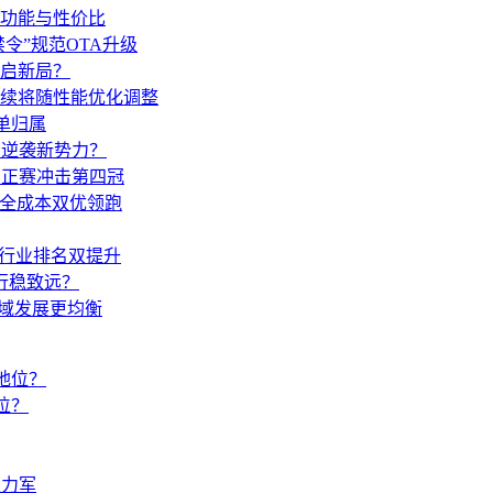
区功能与性价比
禁令”规范OTA升级
开启新局？
后续将随性能优化调整
单归属
否逆袭新势力？
明日正赛冲击第四冠
安全成本双优领跑
与行业排名双提升
行稳致远？
区域发展更均衡
位？