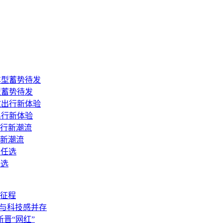
型蓄势待发
出行新体验
行新潮流
任选
征程
风范与科技感并存
晋“网红”