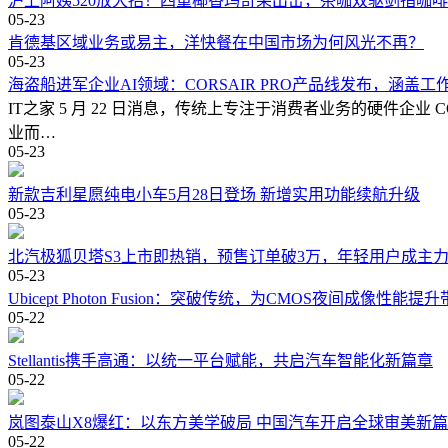
沪上阿姨520放大招！四重椰香玛奇朵出击，茶咖双驱剑指咖
05-23
肯德基区域业务或易主，洋快餐在中国市场为何风光不再？
05-23
海盗船进军企业AI领域：CORSAIR PRO产品线发布，涵盖
IT之家 5 月 22 日消息，传统上专注于消费者业务的硬件企业 
业而…
05-23
新款吉利星愿纯电小车5月28日登场 新增实用功能续航升级
05-23
北汽极狐贝塔S3上市即热销，预售订单破3万，年轻用户成主
05-23
Ubicept Photon Fusion：突破传统，为CMOS夜间成像性能
05-22
Stellantis携手高通：以统一平台赋能，共启汽车智能化新篇章
05-22
岚图泰山X8爆红：以东方美学破局 中国汽车开启全球审美新
05-22