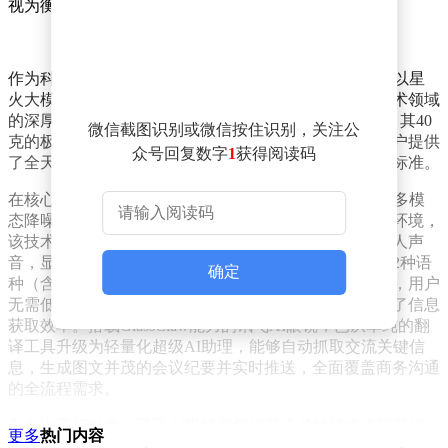
视为衡量AIGC产业成熟度的重要参考。
作为科大讯飞在智能穿戴领域的核心成果，讯飞AI眼镜以星
火大模型为技术底座，融合了该企业二十余年在语音技术领域
的深厚积累，实现了AIGC技术与硬件终端的深度融合。其40
微信截图识别或微信按住识别，关注公
克的极致轻量化设计，突破了行业传统重量限制，为用户提供
众号回复数字
1
获得阅读码
了全天候的舒适佩戴体验，重新定义了智能眼镜的佩戴标准。
在核心技术层面，讯飞AI眼镜创新性地引入了唇动识别多模
态降噪技术。针对展会、酒会、多语种会议等复杂高噪环境，
该技术通过视觉与音频双通道协同工作，精准锁定讲话人声
音，显著提升了语音识别与翻译的准确率。产品支持122种语
确定
种（含口音）的实时翻译功能，译文可直接投射至镜片，用户
无需低头查看设备，既保持了沟通的自然流畅，又提高了信息
获取效率。搭载GlassClaw能力的讯飞AI眼镜，已从单纯的翻
译工具升级为轻量化超级AI助理，能够自动抓取交流关键信
息，生成图文并茂的会议纪要并实时推送，全面覆盖商务沟通
的全流程需求。
自首次亮相以来，讯飞AI眼镜便凭借其卓越的技术表现获得
更多
热门内容
了国际市场的广泛认可。今年3月，该产品在西班牙巴塞罗那