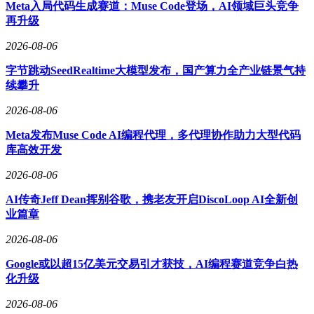
Meta入局代码生成赛道：Muse Code登场，AI领域巨头竞争
MWC世界移动通信大会上全球首秀，即荣获美国头部科技媒
再升级
体Digital Trends颁发的2026 MWC Publisher Award，成为展会
期间备受瞩目的中国AI硬件产品之一。随后，在4月举行的第
2026-08-06
139届广交会上，讯飞AI眼镜再次成为商务场景的焦点，吸引
字节跳动SeedRealtime大模型发布，国产算力全产业链景气持
了海内外客商的广泛关注与高度评价。此次入选“2026年度值
续攀升
得关注的AIGC产品”，更是对其技术创新力、场景适配性与商
业潜力的权威肯定。
2026-08-06
最新消息显示，这款承载着AIGC硬件落地重要使命的讯飞AI
Meta发布Muse Code AI编程代理，多代理协作助力大型代码
眼镜，将于2026年5月28日在澳门威尼斯人金光会展中心举办
库高效开发
全球发布会。届时，这款集商务、出行、日常沟通于一体的
AI穿戴产品将正式面向大众用户推出，推动AIGC实用功能的
2026-08-06
常态化落地应用，开启智能穿戴设备的新篇章。
AI传奇Jeff Dean挥别谷歌，携老友开启DiscoLoop AI全新创
业篇章
2026-08-06
Google或以超15亿美元交易引才获技，AI编程赛道竞争白热
化升级
2026-08-06