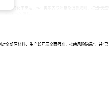
试吃区转化率高达35%；奥乐齐取消复杂促销规则，打造“无套
0%-15%的溢价。
，用“情绪满足度”评估购物体验，实体商业的进化方向已然清
刻对全部原材料、生产线开展全面筛查，杜绝风险隐患”，并“已