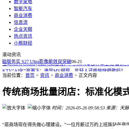
数字家电
智能汽车
商业消费
信息流
企业天眼
热点资讯
腾势Z超跑家族获工信部认证，1604匹马力展现中国汽车新实
小熊财经
婴儿纸尿裤“甲酰胺”风波引关注 多方回应中国造纸学会发声力
滚动资讯
续航不是唯一标准！BMW X1、Cupra Terramar、雷诺Rafa
础版务实 S27 Ultra影像能效双突破
宝马MINI Countryman C印度投产！约50%零部件本土化 售价
06-21
KTV“AI化”浪潮下：诡异MV频现，年轻人还能愉快唱歌吗？
微信小微AI助手开启小范围内测 支付端AI专属卡助力消费新体
当前位置：
首页
>
资讯
>
商业消费
>
正文内容
碳纤维复合材料：解锁无人机航模轻量化新路径，开启高效飞
2026年5月合资新能源市场新格局：别克至境E7登顶，双向竞
传统商场批量闭店：标准化模
大众降本转型再出招：简化车型阵容，2030年或年省超60亿欧
长城旗舰SUV H10 6月25日造型美学直播亮相，大空间插混
时间：2026-05-26 09:58:53
来源：天脉
腾势Z超跑家族获工信部认证，1604匹马力展现中国汽车新实
婴儿纸尿裤“甲酰胺”风波引关注 多方回应中国造纸学会发声力
“逛商场现在得先做心理建设。”一位月薪过万的上班族站在商