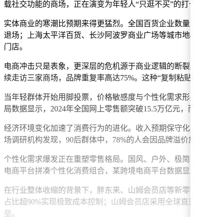
载社交功能的商场，正在演变为年轻人“只逛不买”的打卡地。
实体商业的寒潮比预期来得更猛烈。全国百货企业数量从巅峰时
退场；上海太平洋百货、长沙阿波罗商业广场等城市地标，或关停
门店。
电商冲击只是表象，更深层的危机源于商业逻辑的断裂。传统
续走访三家商场，品牌重复率高达75%。这种“复制粘贴”的
当年轻群体开始用脚投票，价格敏感度与个性化需求形成双重挤
局数据显示，2024年全国网上零售额突破15.5万亿元，而实
经济环境变化加速了消费行为的进化。收入预期保守化趋势下，
场调研机构发现，90后群体中，78%的人会因品牌溢价放弃购
个性化需求爆发正在重塑零售格局。国风、户外、极简等细分市
电商平台拼凑个性化消费组合，某跨境电商平台数据显示，小众
在行业整体收缩的背景下，胖东来、山姆会员店等新零售标杆却逆
占比超90%实现极致成本控制；山姆会员店采用全球直采加大
垒。