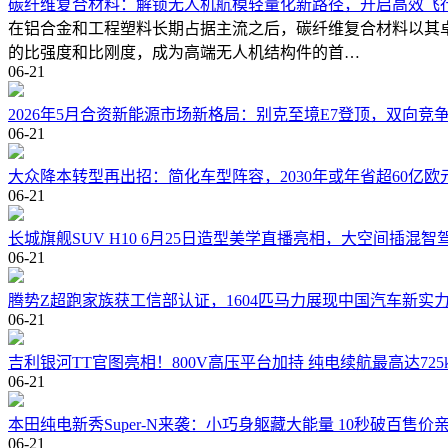
碳纤维复合材料：解锁无人机航模轻量化新路径，开启高效飞
在铝合金和工程塑料长期占据主流之后，碳纤维复合材料以其
的比强度和比刚度，成为高端无人机结构件的首…
06-21
2026年5月合资新能源市场新格局：别克至境E7登顶，双向竞
06-21
大众降本转型再出招：简化车型阵容，2030年或年省超60亿欧
06-21
长城旗舰SUV H10 6月25日造型美学直播亮相，大空间插混
06-21
腾势Z超跑家族获工信部认证，1604匹马力展现中国汽车新实
06-21
吉利银河TT官图亮相！800V高压平台加持 纯电续航最高达725
06-21
本田纯电新秀Super-N来袭：小巧身躯藏大能量 10秒破百售价
06-21