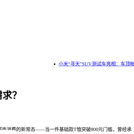
小米“寻天”SUV测试车亮相：车顶帐
需求？
市消费的新常态——当一件基础款T恤突破800元门槛，曾经承