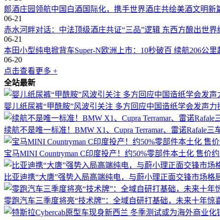
郎酒庄园领航中国白酒国际化，携手世界酒庄共绘美酒文明新
06-21
赤水河畔对话：中法顶级酒庄共证“三品”逻辑 东西方酿出世界
06-21
本田小型纯电掀背车Super-N欧洲上市：10秒破百 续航206公里
06-20
点击查看更多 +
全站最新
婴儿纸尿裤“甲酰胺”风波引关注 多方回应中国造纸学会发声力
续航不是唯一标准！BMW X1、Cupra Terramar、雷诺Rafa
宝马MINI Countryman C印度投产！约50%零部件本土化 售价
比亚迪携“大唐”强势入局高端纯电，与蔚小理正面交锋市场格
零跑汽车三季度将亮“技术牌”：全域自研打基础，未来十年惊