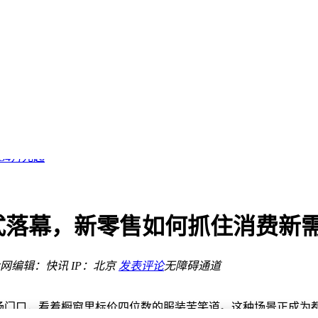
力
挺企业
le三车混动对决谁称王？
约34万元起
验
行新篇章
争时代来临
式落幕，新零售如何抓住消费新
元
智驾硬派风全都有
网
编辑：快讯
IP：北京
发表评论
无障碍通道
力
挺企业
场门口，看着橱窗里标价四位数的服装苦笑道。这种场景正成为都