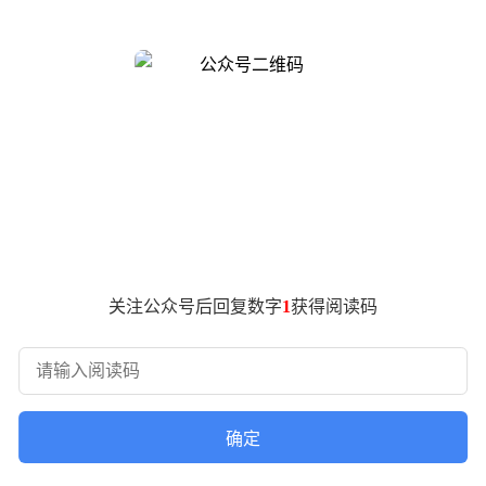
期的15万家锐减至不足30%，两年间70家知名商场接连闭店。
或转型。这场风暴席卷全球，美国2025年实体店关闭数量达82
商场的“标准化”模式陷入同质化陷阱——从楼层布局到品牌组合
运营模式，在消费观念剧变的今天显得格格不入。
压。同款商品线上价格普遍低于实体店30%-50%，催生出“试
体商业的客流量持续向B1层餐饮区集中，服装区沦为“展示厅”的现
非必要支出被大幅压缩，住房、教育、医疗等刚性支出占比提升至
关注公众号后回复数字
1
获得阅读码
买，这个比例在五年前仅为35%。
场年均增速超过40%，而传统商场的大众化品牌组合难以满足这
设计师品牌销量年增长达210%。
势扩张。这些企业摒弃“大而全”的传统思路，将商品品类精简至传
确定
包装策略，将周转率提升至行业平均水平的2.3倍。这种“少而精