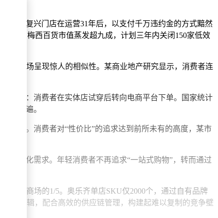
北京百盛复兴门店在运营31年后，以支付千万违约金的方式黯然
00家，梅西百货市值蒸发超九成，计划三年内关闭150家低效
，全国商场呈现惊人的相似性。某商业地产研究显示，消费者连
衣间经济”：消费者在实体店试穿后转向电商平台下单。国家统计
象愈发普遍。
62%。消费者对“性价比”的追求达到前所未有的高度，某市
种碎片化需求。年轻消费者不再追求“一站式购物”，转而通过
统商场的1/5。奥乐齐单店SKU仅2000个，通过自有品牌
”的选品逻辑，配合高效的供应链管理，构建起难以复制的竞争壁