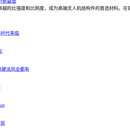
行新篇章
卓越的比强度和比刚度，成为高端无人机结构件的首选材料。在
争时代来临
元
智驾硬派风全都有
力
km
亲民