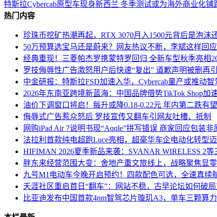
特斯拉Cybercab原型车现身新西兰 冬季测试或为海外商业化铺
热门内容
珍珠币挖矿热潮再起，RTX 3070月入1500元背后是泡
50万预算选宝马还是蔚来？网友热议不断，李斌这样回
经典重现！三菱帕杰罗携蒙特罗回归 全新车型秋季亮相20
罗技侮辱性广告激怒用户后快速“复出” 道歉声明被删再
中金研报：特斯拉FSD加速入华，Cybercab量产或推动
2026年东南亚跨境新蓝海：中国品牌借势TikTok Shop加
油价下调窗口将启！每升或降0.18-0.22元 年内第二跌有
侮辱式广告惹众怒后 罗技宣传又翻车引网友吐槽、抵制
网购iPad Air 7说明书现“Aqqle”拼写错误 商家回应包
法拉利首款纯电超跑Luce亮相，超豪华车企电动化转型
HIFIMAN 2026夏季新品来袭：SVANAR WIRELESS
胖东来经营范围大变：舍地产重文旅线上，战略聚焦显零
九号M1电动车今晚开启预约！四款配色可选，全速真续航最
天涯社区重启首日“翻车”：网站不稳，古早论坛如何破局
比亚迪发布中国首款4nm智驾芯片璇玑A3，单车三颗算力超2