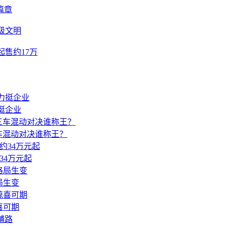
篇章
级文明
起售约17万
挺企业
le三车混动对决谁称王？
约34万元起
局生变
喜可期