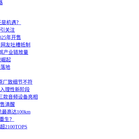
路
沫还是机遇？
应引关注
25年开售
引网友吐槽抵制
智驾产业链放量
速崛起
望落地
装非原厂致细节不符
迈入理性新阶段
 2等三款音频设备亮相
售清醒
高达100km
重生？
100TOPS