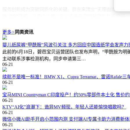
服务创新成为突破同质化的关键。胖东来建立“无理由退换货”
路”购物环境。这些企业将门店从商品陈列场转变为体验空间，某
这场商业变革的本质，是工业化时代标准化零售向数字化时代个
更多
>
同类资讯
晰——那些能精准捕捉需求变化、构建差异化价值的企业，正
婴儿纸尿裤“甲酰胺”风波引关注 多方回应中国造纸学会发声力
此前的6月18日，碧芭宝贝运营团队也发布声明，“甲酰胺为
主动联系涉事检测机构，同步申请第三…
06-21
续航不是唯一标准！BMW X1、Cupra Terramar、雷诺Rafa
06-21
宝马MINI Countryman C印度投产！约50%零部件本土化 售价
06-21
KTV“AI化”浪潮下：诡异MV频现，年轻人还能愉快唱歌吗？
06-21
微信小微AI助手开启小范围内测 支付端AI专属卡助力消费新体
06-21