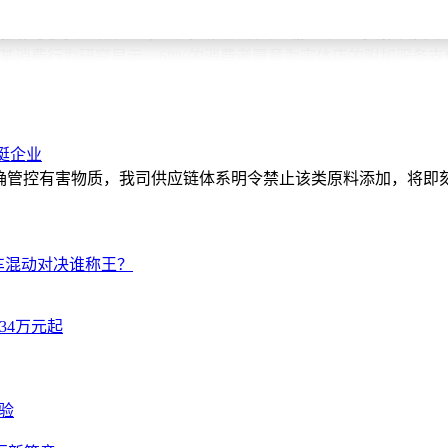
制度，复购率突破90%；山姆会员店设计郊游、节日等消费场景，
消费行为研究显示，68%的消费者愿意为实体店的附加服务支付1
性化服务的转型。当消费者开始用“是否表达自我”衡量消费价值
在书写零售业的新篇章。
挺企业
明确管控有害物质，我司供应链体系明令禁止该类原料添加，将即
le三车混动对决谁称王？
约34万元起
验