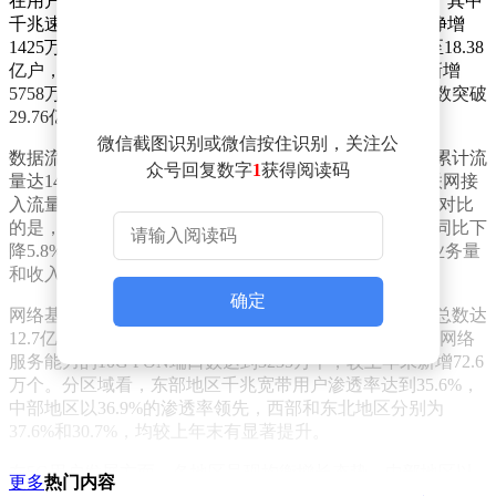
在用户发展方面，固定宽带接入用户总数达到6.98亿户，其中
千兆速率用户规模显著扩大，达到2.53亿户，较上年末净增
1425万户，占总用户数的36.2%。移动电话用户总数增至18.38
亿户，5G用户占比近七成，达到12.62亿户，较上年末新增
5758万户。移动物联网终端用户保持快速增长态势，总数突破
29.76亿户，较上年末新增8763万户。
微信截图识别或微信按住识别，关注公
数据流量使用方面呈现强劲增长，前四个月移动互联网累计流
众号回复数字
1
获得阅读码
量达1420亿GB，同比增长18.5%。4月当月户均移动互联网接
入流量达到23.17GB，较去年同期增长13.5%。与之形成对比
的是，传统通信业务持续萎缩，移动电话去话通话时长同比下
降5.8%，固定电话主叫通话时长下降21.5%，移动短信业务量
和收入分别下降5.8%和11.5%。
确定
网络基础设施建设稳步推进，全国互联网宽带接入端口总数达
12.7亿个，其中光纤接入端口占比高达96.6%。具备千兆网络
服务能力的10G PON端口数达到3235万个，较上年末新增72.6
万个。分区域看，东部地区千兆宽带用户渗透率达到35.6%，
中部地区以36.9%的渗透率领先，西部和东北地区分别为
37.6%和30.7%，均较上年末有显著提升。
在5G用户发展方面，各地区呈现均衡增长态势。中部地区以
更多
热门内容
69.5%的渗透率位居首位，东北地区以69.4%紧随其后，东部