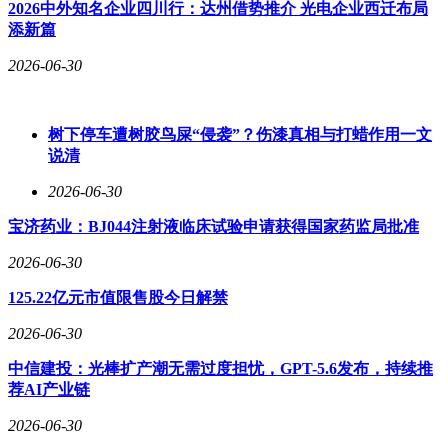
2026中外知名企业四川行：达州借势推介 光电企业西迁布局
和西部地区分别为68.1%和68.6%。移动互联网接入流量增长
添新篇
呈现区域差异，东部地区以602.2亿GB的总量领跑，同比增长
20.1%；中部地区增长17.2%，西部地区增长16.7%，东北地区
2026-06-30
增长20.4%，显示出数字化需求在各地区的普遍提升。
树下停车遭树胶鸟屎“侵袭”？伤漆真相与打蜡作用一文
说清
2026-06-30
宝济药业：BJ044注射液临床试验申请获得国家药监局批准
2026-06-30
125.22亿元市值限售股今日解禁
2026-06-30
中信建投：光棒扩产潮无需过度担忧，GPT-5.6发布，持续推
荐AI产业链
2026-06-30