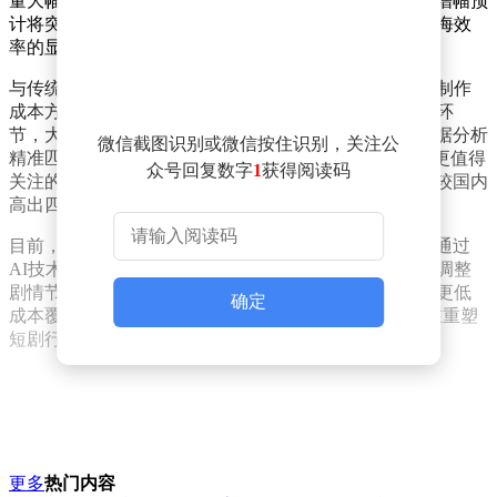
量大幅增长，相关成片产出较去年同期激增五倍，全年增幅预
计将突破五十倍。这一数据直观反映出AI技术对短剧出海效
率的显著提升。
与传统出海模式相比，AI技术的引入带来了多重优势。制作
成本方面，AI可自动化完成部分场景生成、特效处理等环
节，大幅压缩人力与时间成本；风险控制层面，通过数据分析
微信截图识别或微信按住识别，关注公
精准匹配海外观众偏好，降低内容“水土不服”的概率。更值得
众号回复数字
1
获得阅读码
关注的是，海外市场的盈利空间更为可观——单集收益较国内
高出四成至五成，这成为吸引企业加速布局的关键因素。
目前，多家短剧企业已将海外定制内容作为战略重点，通过
AI技术实现内容本地化适配。例如，针对不同文化背景调整
剧情节奏、人物设定，甚至利用AI生成多语言版本，以更低
确定
成本覆盖更广受众。这种“技术+内容”的双重创新，正在重塑
短剧行业的全球化竞争格局。
更多
热门内容