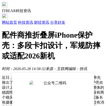
ITBEAR科技资讯
网站首页
科技资讯
财经资讯
分享好友
配件商推折叠屏iPhone保护
壳：多段卡扣设计，军规防摔
或适配2026新机
时间：2026-05-28 14:58:32
来源：互联网
编辑：快讯
近日，配件市场传来新动态，知名配件制造商iFunSmart率先
推出了一款专为苹果折叠iPhone设计的保护壳。这款保护壳在
设计上独具匠心，采用了多段式卡扣结构，不仅增强了整体的
稳固性，还提升了使用的便捷性。其背部摄像头区域仅设有两
个镜头开孔，这一细节暗示了苹果折叠iPhone可能不会配备长
焦摄像头。保护壳上还预留了圆形磁吸组件的开孔，不过有消