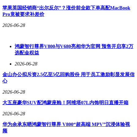
苹果英国经销商“出尔反尔”？涨价前全款下单高配MacBook
Pro竟被要求补差价
2026-06-28
鸿蒙智行尊界V800与V680亮相华为官网 预售开启享2万
选配金权益
2026-06-28
金山办公拟斥资2.5亿至5亿回购股份 用于员工激励彰显发展信
心
2026-06-28
大五座豪华SUV配鸿蒙座舱！阿维塔07L内饰明日直播开箱
2026-06-28
华为余承东晒鸿蒙智行尊界 V800“超高端 MPV”沉浸体验视
频