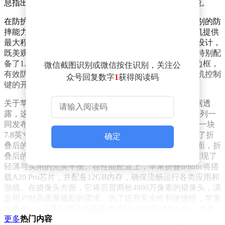
息指出，内置磁体并不等同于苹果官方支持MagSafe功能。
在防护性能方面，这款保护壳堪称出色。它具备军规级别的防
摔能力，内置了N52磁体，确保在意外跌落时能够为手机提供
最大程度的保护。同时，保护壳采用了半透明磨砂质感设计，
既美观又实用。为了更好地保护摄像头和屏幕，保护壳特别配
备了1.5毫米凸起的摄像头保护边框和1毫米凸起的屏幕边框，
微信截图识别或微信按住识别，关注公
有效防止日常使用中的刮擦和碰撞。保护壳上还设有相机控制
众号回复数字
1
获得阅读码
键的开孔，方便用户快速操作相机功能。
关于苹果折叠iPhone的更多信息，此前已有不少爆料。据透
露，这款折叠手机预计将于2026年秋季与iPhone18 Pro系列一
同发布。在屏幕配置上，它将配备一块5.5英寸的外屏和一块
7.8英寸的内屏，采用独特的“阔折叠”比例设计，既保证了折
确定
叠后的便携性，又提供了展开后的大屏体验。在厚度方面，折
叠后的厚度约为9.5毫米，展开后则缩减至约4.5毫米，实现了
轻薄与实用的完美平衡。在性能配置上，苹果折叠iPhone将搭
载A20 Pro芯片，并配备12GB内存，确保流畅运行各类应用和
游戏。在摄像头方面，它将后置两枚4800万像素的摄像头，满
足用户对高质量摄影的需求。为了提升安全性和便捷性，苹果
折叠iPhone还将以侧边按钮集成式TouchID取代FaceID。在价
更多
热门内容
格方面，预计这款折叠手机的起售价将约为2000美元。