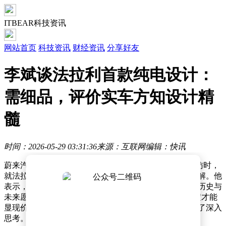
ITBEAR科技资讯
网站首页
科技资讯
财经资讯
分享好友
李斌谈法拉利首款纯电设计：
需细品，评价实车方知设计精
髓
时间：2026-05-29 03:31:36
来源：互联网
编辑：快讯
蔚来汽车创始人李斌在全新ES9上市活动后接受媒体采访时，
就法拉利首款纯电动车型Luce的设计理念发表了独到见解。他
表示，法拉利的设计语言具有鲜明特色，需要结合品牌历史与
未来愿景进行综合评判。"优秀的设计往往需要时间沉淀才能
显现价值，相信法拉利团队在传统与创新的平衡上进行了深入
思考。"