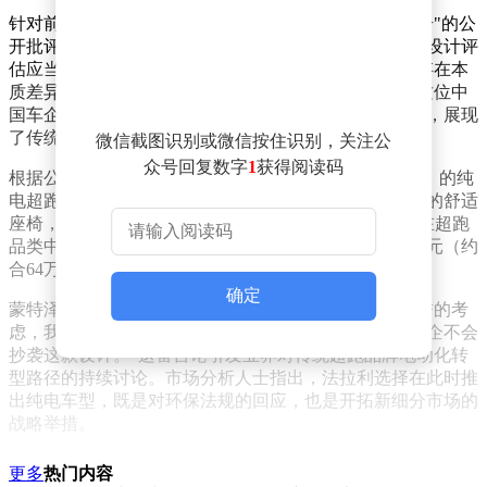
针对前法拉利主席蒙特泽莫洛"这款车可能损害品牌传奇"的公
开批评，李斌认为这种观点颇具趣味性。他强调，汽车设计评
估应当建立在实物观察基础上，"图片展示与实车体验存在本
质差异，只有亲身感受才能理解设计师的真正意图"。这位中
国车企掌门人特别指出，法拉利选择此时推出纯电车型，展现
了传统超跑品牌向新能源转型的决心。
微信截图识别或微信按住识别，关注公
众号回复数字
1
获得阅读码
根据公开资料，这款命名为"Luce"（意大利语意为"光"）的纯
电超跑，定位高端家庭市场。车辆配备符合人体工程学的舒适
座椅，集成多项前沿科技配置，后备箱容积达600升，在超跑
品类中属于罕见的大空间设计。该车型海外定价55万欧元（约
合64万美元），计划于2026年第四季度启动交付。
确定
蒙特泽莫洛此前在接受采访时曾直言："出于对品牌声誉的考
虑，我无法完全表达真实看法，但至少可以确定中国车企不会
抄袭这款设计。"这番言论引发业界对传统超跑品牌电动化转
型路径的持续讨论。市场分析人士指出，法拉利选择在此时推
出纯电车型，既是对环保法规的回应，也是开拓新细分市场的
战略举措。
更多
热门内容