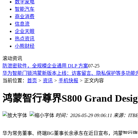
数字家电
智能汽车
商业消费
信息流
企业天眼
热点资讯
小熊财经
高通9月起全系列芯片涨价，手机厂商或再提价，运营平衡面
滚动资讯
三星One UI 9系统更新锁屏安全策略
泄密软件，全规模企业通用 DLP 方案
岚图汽车：追光S将推四激光长续航后驱等版本
07-25
华为智能门锁鸿蒙新版本上线：访客留言、隐私保护等多功能
三星One UI 9.0锁屏策略升级：13次输错密码将永久锁定设备
当前位置：
首页
>
资讯
>
手机快报
>
正文内容
iOS 27输入体验再升级：粘贴快捷方式一键直达 跨应用操作更
格科微获国际大单！全球首款0.64微米5000万像素传感器开启
鸿蒙智行尊界S800 Grand 
Nothing战略收缩：全球裁员40% 退出多地市场 研发部门受
1977年可运行Apple-1成拍卖焦点，预估价超30万美元能换272部iPho
时间：2026-05-29 09:06:11
来源：ITBE
苹果因Siri AI延期被诉，2.5亿美元和解获批，美用户最高可获6
高通9月起全系列芯片涨价，手机厂商或再提价，运营平衡面
三星One UI 9系统更新锁屏安全策略
华为常务董事、终端BG董事长余承东在近日宣布，鸿蒙智行旗下的尊