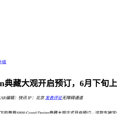
临挑战
升级
便捷
影像新篇
Design典藏大观开启预订，6月下
波及产品线调整
ne 17 Pro
AR
编辑：快讯
IP：北京
发表评论
无障碍通道
43元补偿
临挑战
界S800 Grand Design典藏大观正式开启预订。这款