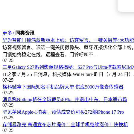
更多
>
同类资讯
华为智能门锁鸿蒙新版本上线：访客留言、一键关摄等4大功
访客视频留言、通话一键关闭摄像头、蓝牙连接优化全部上线，
门锁始终稳定在线，远程查看、门铃呼叫不…
07-25
三星Galaxy S27系列影像规格揭秘：S27 Pro与Ultra搭载索尼
IT之家 7 月 25 日消息，科技媒体 WinFuture 昨日（7 月 2
07-25
格科微拿下国际知名手机品牌大单 供应5000万像素传感器
07-25
消息称Nothing将在全球裁员40%，并退出中东、日本等市场
07-25
罕见苹果Apple-1拍卖，预估成交价可买272部iPhone 17 Pro
07-25
存储暴涨完 高通宣布芯片提价：全球手机继续涨价！快换机
07-25