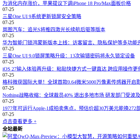
为消化内存涨价，苹果提议下调iPhone 18 Pro/Max面板价格
07-25
三星One UI 9系统更新锁屏安全策略
07-25
岚图汽车：追光S将推四激光长续航后驱等版本
07-25
华为智能门锁鸿蒙新版本上线：访客留言、隐私保护等多功能
07-25
三星One UI 9.0锁屏策略升级：13次输错密码将永久锁定设备
07-25
iOS 27输入体验再升级：粘贴快捷方式一键直达 跨应用操作更
07-25
格科微获国际大单！全球首款0.64微米5000万像素传感器开启
07-25
Nothing战略收缩：全球裁员40% 退出多地市场 研发部门受
07-25
1977年可运行Apple-1成拍卖焦点，预估价超30万美元能换272部iPho
07-25
点击查看更多 +
全站最新