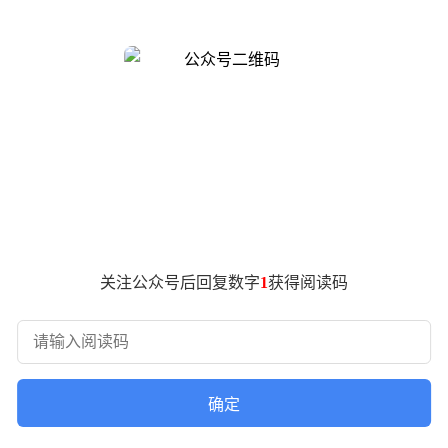
专属定制的全新一代途灵龙行平台，并采用至臻精湛的细木镶嵌工艺，
更尊享的超高端旗舰感受。预售价区间为160万至200万元，
00 Grand Design典藏大观的车身尺寸相当可观，长宽高分别为
，也进一步提升了车辆的稳定性和行驶质感。该车还提供纯电和增
将于6月下旬在上海正式发布。届时，这款备受瞩目的超高端旗舰车型
关注公众号后回复数字
1
获得阅读码
确定