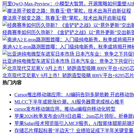
阿里QwQ-Max-Preview：小模型大智慧，开源策略如何重塑A
魔法原子蜕变之路：陈春玉“稳”掌舵，技术出海开启新征程
经典赛季如何历久弥新？《金铲铲之战》以“意外更新”交出新
奥迪A2 E-tron路测图首曝：入门级纯电新秀，秋季或将揭开神
比亚迪纯电微型车进军日本市场 日本汽车业：竞争之下共促行
北京现代艾尼氪V 9月上市！轿跑造型吸睛 800V平台+8295芯
热门内容
Cursor推出移动端应用：AI编码告别多屏依赖 开启移动
MLCC下半年或掀涨价潮，AI服务器需求成核心推手
cursor发布移动端应用，推动ai编程向移动化转型
苹果2026秋季发布会9月9日启幕：2nm芯片领衔，折叠屏iPho
苹果Safari技术预览版引入MCP服务，AI智能体赋能前
存储芯片撑起标普“半边天”？业绩验证成下半年关键变量