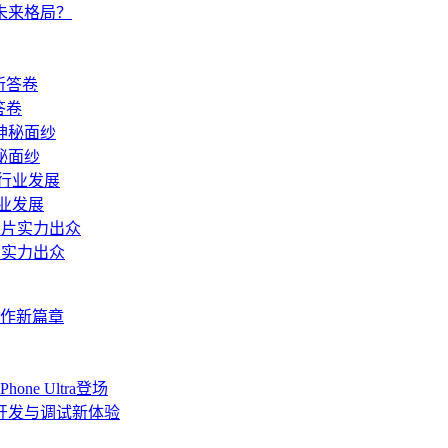
I未来格局？
答卷
秘面纱
业发展
片实力出众
协作新篇章
ne Ultra登场
端开发与调试新体验