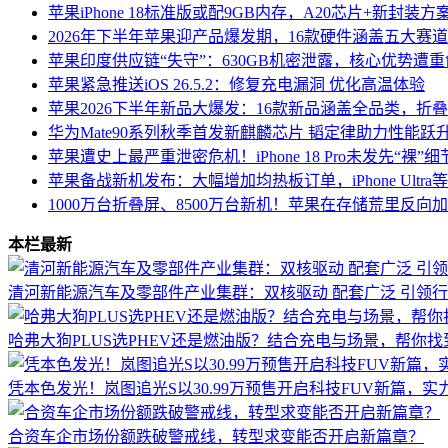
苹果iPhone 18标准版或配9GB内存，A20芯片+新封装
2026年下半年苹果迎产品爆发期，16款硬件涵盖五大赛
苹果印度供应链“失守”：630GB机密泄露，核心优势遭重
苹果紧急推送iOS 26.5.2：修复充电漏洞 优化高温体验
苹果2026下半年新品大爆发：16款新品涵盖全品类，折叠iPho
华为Mate90系列秋季首发新麒麟芯片 韬定律助力性能跃
苹果遭史上最严重泄密危机！iPhone 18 Pro未发先“裸”
苹果备战新机发布：大幅增加均热板订单，iPhone Ultr
1000万台折叠屏、8500万台新机！苹果在存储荒里反向
本栏最新
清河新能源汽车及零部件产业集群：双核驱动 配套广泛 引领
哈弗大狗PLUS选PHEV还是燃油版？结合充电与场景，帮你
凭本色发光！岚图追光S以30.99万预售开启科技FUV新篇，
合资车企市场份额跌破警戒线，转型求变能否开启新篇章？