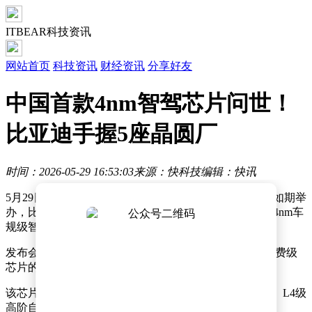
ITBEAR科技资讯
网站首页
科技资讯
财经资讯
分享好友
中国首款4nm智驾芯片问世！
比亚迪手握5座晶圆厂
时间：2026-05-29 16:53:03
来源：快科技
编辑：快讯
5月29日消息，5月28日晚间，比亚迪智能化战略发布会如期举
办，比亚迪集团董事长兼总裁王传福正式发布中国首款4nm车
规级智驾芯片——璇玑A3。
发布会上，王传福介绍，“4nm车规级智驾芯片相当于消费级
芯片的2nm，难度很大。”
该芯片三颗并联总算力可突破2100 TOPS，全面支持L3、L4级
高阶自动驾驶。