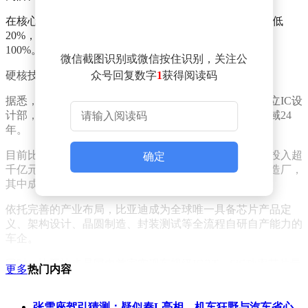
在核心性能上，璇玑A3单位算力功耗最低，较同级产品低
20%，结合比亚迪自研算法深度优化，算力利用率提升
100%。
微信截图识别或微信按住识别，关注公
硬核技术背后，是比亚迪二十余年的芯片深耕布局。
众号回复数字
1
获得阅读码
据悉，比亚迪芯片研发布局早于整车制造，2002年便成立IC设
计部，也就是比亚迪半导体的前身，至今已深耕芯片领域24
年。
目前比亚迪组建了超7000人的专业芯片研发团队，累计投入超
确定
千亿元研发资金，搭建四大芯片研发基地、五座晶圆制造厂，
其中成都工厂是国内规模最大的12英寸车规级晶圆厂。
依托完善的产业布局，比亚迪成为全球唯一具备芯片产品定
义、架构设计、晶圆制造、封装测试等全流程自研自产能力的
车企。
同时，比亚迪也是国内首家实现车规级IGBT、SiC功率芯片量
更多
热门内容
产装车的企业，两项核心技术斩获国家科学技术进步奖。
目前其芯片产品超2000款，覆盖多领域，仅车规级芯片就有
张雪座驾引猜测：疑似秦L亮相，机车狂野与汽车省心