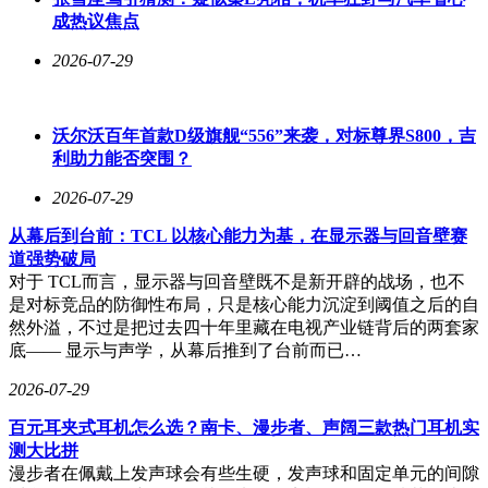
566款，合作搭载品牌达46个，是国内头部车规级芯片企业。
成热议焦点
技术自研的终极意义，就是普惠用户。这次发布会，比亚迪继
2026-07-29
续贯彻全民智驾策略，把高阶智能驾驶的门槛彻底打下来，辅
助驾驶全链路可控。
沃尔沃百年首款D级旗舰“556”来袭，对标尊界S800，吉
官方宣布：比亚迪全系车型均可选装天神之眼B激光智驾版，
利助力能否突围？
选装价格仅12000元。同时天神之眼C系统将在今年12月迎来
重大OTA升级，届时老用户也能免费体验城市领航功能。
2026-07-29
从幕后到台前：TCL 以核心能力为基，在显示器与回音壁赛
道强势破局
对于 TCL而言，显示器与回音壁既不是新开辟的战场，也不
是对标竞品的防御性布局，只是核心能力沉淀到阈值之后的自
然外溢，不过是把过去四十年里藏在电视产业链背后的两套家
底—— 显示与声学，从幕后推到了台前而已…
2026-07-29
百元耳夹式耳机怎么选？南卡、漫步者、声阔三款热门耳机实
测大比拼
漫步者在佩戴上发声球会有些生硬，发声球和固定单元的间隙