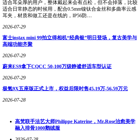
适合耳朵厚的用户，整体戴起来会有点松，但不会掉落，比较
适合日常静态的时候用，配合0.5mm镍钛合金丝和多曲率云感
耳夹，材质和做工还是在线的，IP56防…
2026-07-29
富士instax mini 99拍立得相机“经典银”明日登场，复古美学与
高端功能齐聚
2026-07-29
蔚来ES9拿下CQCC 50-100万级静谧舒适车型认证
2026-07-29
极氪9X五座版正式上市，权益后限时售45.19万-56.59万元
2026-07-28
高梵联手法艺大师Philippe Katerine，Mr.Rose治愈美学
融入排骨1000鹅绒服
2026-07-28