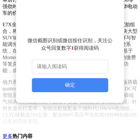
强劲对手，奥迪试图通过全系标配核心科技配置重塑豪华电动
车的价值标准。
E7X全系搭载双向14°后轮转向系统，配合前255/后285宽胎组
合，将转弯半径控制在与中型轿车相当的水平，有效解决大型
SUV城市通勤的操控难题。21.4英寸QD Mini LED星空屏与智
微信截图识别或微信按住识别，关注公
能调光天幕成为全系标配，配合L2+级奥迪全景辅助驾驶系
众号回复数字
1
获得阅读码
统，在30万元以下纯电SUV中形成差异化优势。该系统基于
Momenta强化学习大模型开发，支持环岛通行、ETC自动缴费
等复杂场景，未来还将通过OTA升级实现L3级自动驾驶功
能，成为奥迪智驾技术本土化的重要里程碑。
动力系统提供单电机后驱与双电机四驱版本，其中四驱版搭载
确定
quattro全时智能四驱系统，匹配大陆空气悬架与采埃孚CDC可
变阻尼减震，实现3.9秒破百的加速性能。经过中欧多地极端
气候调校的底盘系统，延续了奥迪“公路之王”的驾控基因。针
对长途出行需求，智能远航版配备宁德时代109kWh电池组，
CLTC续航达751公里，配合900V高压平台实现10分钟补能429
公里的高效表现。
产品矩阵中尤为引人注目的是四座旗舰版，该版本采用22英寸
更多
热门内容
运动轮毂与Brembo高性能卡钳，后排配备双零重力座椅与13