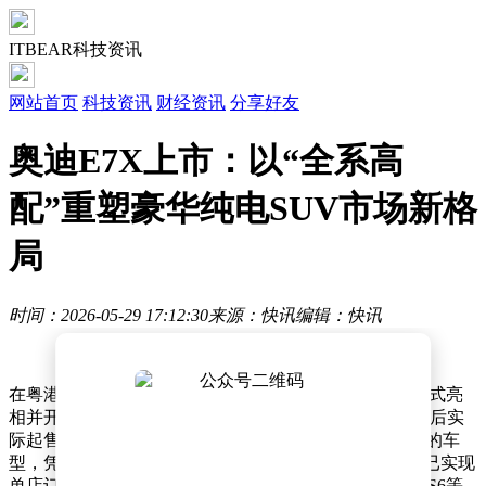
ITBEAR科技资讯
网站首页
科技资讯
财经资讯
分享好友
奥迪E7X上市：以“全系高
配”重塑豪华纯电SUV市场新格
局
时间：2026-05-29 17:12:30
来源：快讯
编辑：快讯
在粤港澳大湾区车展上，奥迪旗下全新纯电SUV E7X正式亮
相并开启销售，限时臻享价26.98万元起，叠加预售权益后实
际起售价可下探至25万元区间。这款定位30万元级市场的车
型，凭借“入门即高配”的配置策略引发关注，预售阶段已实现
单店订单破百的亮眼成绩。面对特斯拉Model Y、蔚来ES6等