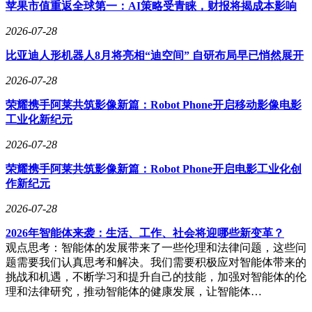
苹果市值重返全球第一：AI策略受青睐，财报将揭成本影响
屏联动系统，智能星钻穹顶可呈现动态光影效果。这种将豪华
商务座舱与SUV形态结合的设计，在30-40万元价格区间开辟
2026-07-28
了新的细分市场。全系五款车型定价覆盖26.98万至37.98万元
比亚迪人形机器人8月将亮相“迪空间” 自研布局早已悄然展开
区间，通过消除高低配差异降低消费者决策门槛，首任车主还
可享受终身免费基础流量、3年事故处理协助等权益。
2026-07-28
荣耀携手阿莱共筑影像新篇：Robot Phone开启移动影像电影
工业化新纪元
行业观察人士指出，E7X的上市折射出豪华品牌电动化战略的
三大转变：从品牌溢价转向产品力直面竞争，通过全系标配压
2026-07-28
缩选装空间；深化本土供应链合作，将Momenta智驾方案与宁
德时代电池纳入全球研发体系；在价格战中坚持差异化路线，
荣耀携手阿莱共筑影像新篇：Robot Phone开启电影工业化创
用四座旗舰版等创新形态维持品牌调性。但挑战同样存在，在
作新纪元
纯电市场品牌忠诚度弱化的背景下，奥迪需通过实际驾乘体验
2026-07-28
与安全性能证明其技术积淀，交付后的用户口碑将成为决定市
场地位的关键因素。
2026年智能体来袭：生活、工作、社会将迎哪些新变革？
观点思考：智能体的发展带来了一些伦理和法律问题，这些问
题需要我们认真思考和解决。我们需要积极应对智能体带来的
挑战和机遇，不断学习和提升自己的技能，加强对智能体的伦
理和法律研究，推动智能体的健康发展，让智能体…