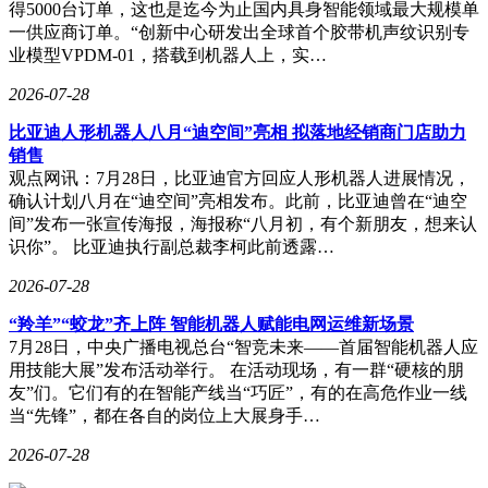
得5000台订单，这也是迄今为止国内具身智能领域最大规模单
一供应商订单。“创新中心研发出全球首个胶带机声纹识别专
业模型VPDM-01，搭载到机器人上，实…
2026-07-28
比亚迪人形机器人八月“迪空间”亮相 拟落地经销商门店助力
销售
观点网讯：7月28日，比亚迪官方回应人形机器人进展情况，
确认计划八月在“迪空间”亮相发布。此前，比亚迪曾在“迪空
间”发布一张宣传海报，海报称“八月初，有个新朋友，想来认
识你”。 比亚迪执行副总裁李柯此前透露…
2026-07-28
“羚羊”“蛟龙”齐上阵 智能机器人赋能电网运维新场景
7月28日，中央广播电视总台“智竞未来——首届智能机器人应
用技能大展”发布活动举行。 在活动现场，有一群“硬核的朋
友”们。它们有的在智能产线当“巧匠”，有的在高危作业一线
当“先锋”，都在各自的岗位上大展身手…
2026-07-28