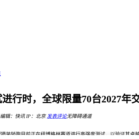
至10亿
旗舰实力
按键
点
动增长
征程
能化升级
试进行时，全球限量70台2027年
新境界
新篇
编辑：快讯
IP：北京
发表评论
无障碍通道
点
至10亿
旗舰实力
大型猎装轿跑目前正在纽博格林赛道进行高强度测试，以验证其卓越的