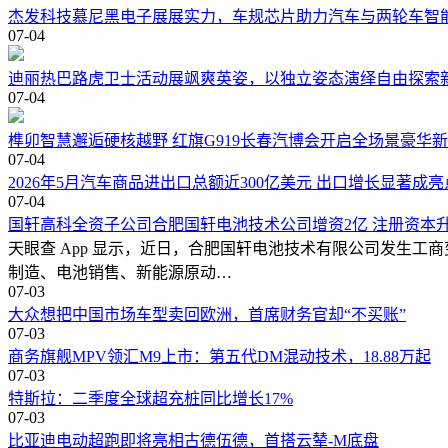
杰发科技慕尼黑电子展展实力，车规芯片助力汽车与两轮车智
07-04
迪丽热巴路虎卫士活动展飒爽英姿，以独立姿态演绎自由探索
07-04
榫卯智慧邂逅硬核越野 红旗G919长春汽博会开启全场景豪华
07-04
2026年5月汽车商品进出口总额近300亿美元 出口增长显著成亮
07-04
国轩高科全资子公司合肥国轩电池技术公司增资2亿 注册资本升
天眼查 App 显示，近日，合肥国轩电池技术有限公司发生工商
制造、电池销售、新能源原动…
07-03
大众想把中国市场车型卖回欧洲，首席财务官却“不买账”
07-03
商务旗舰MPV领汇M9上市：第五代DM混动技术，18.88万起
07-03
特斯拉：二季度全球超充桩同比增长17%
07-03
比亚迪电动超跑即将亮相古德伍德，首搭云辇-M底盘