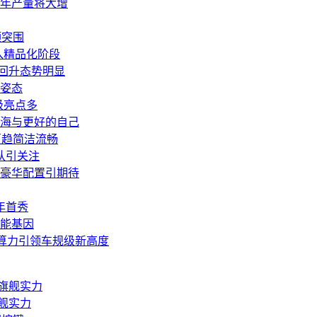
年产量将大增
频突围
入精品化阶段
回升态势明显
身姿态
级亮点多
山海与更好的自己
更趋简洁流畅
队引关注
力+豪华配置引期待
年首秀
能基因
PS算力引领车规级新高度
旗舰实力