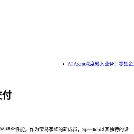
AI Agent深度融入业务：零售
交付
综合性能。作为宝马家族的新成员，Speedtop以其独特的设