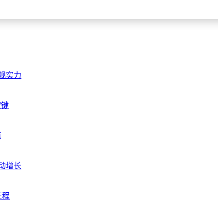
旗舰实力
按键
点
动增长
征程