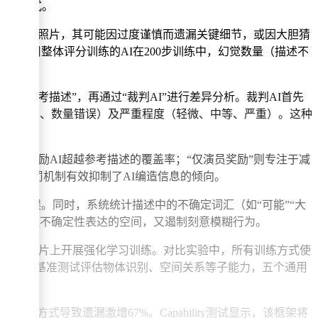
的研究范式。
求助理描述照片，其可能因过度谨慎而遗漏关键细节，或因大胆猜
，采用整体评分训练的AI在200步训练中，幻觉数量（描述不
I生成“参考描述”，再通过“裁判AI”进行差异分析。裁判AI首先
颜色幻觉、数量错误）及严重程度（轻微、中等、严重）。这种
励，鼓励AI超越参考描述的覆盖率；“仅演员奖励”则专注于减
种差异化惩罚机制有效抑制了AI编造信息的倾向。
构成错误。同时，系统统计描述中的不确定词汇（如“可能”“大
计既保留合理不确定性表达的空间，又遏制刻意模糊行为。
调，再在1万张图片上开展强化学习训练。对比实验中，所有训练方式使
bility基准测试评估物体识别、空间关系等子能力，五个通用
评分方式导致遗漏激增67%。Capability测试显示，该框架将