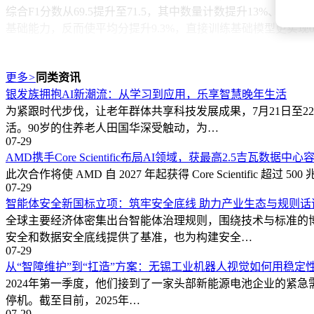
综合F1分数从69.5提升至71.5，其中数量计数提升13%、空间
基础能力，反而使平均分提升9.3%，直接训练基础模型更实现0.
错误权重调节实验提供实用控制参数。当严重程度权重设为1:1.2
的场景；均等权重（1:1:1）则使遗漏降至最低但幻觉增加1
更多
>
同类资讯
银发族拥抱AI新潮流：从学习到应用，乐享智慧晚年生活
评判系统可靠性通过双重验证。人类专家审核显示，自动标注准
为紧跟时代步伐，让老年群体共享科技发展成果，7月21日至
述作为“比较锚点”的有效性。研究特别强调，参考描述仅作
活。90岁的住养老人田国华深受触动，为…
07-29
该研究通过精细化评判机制，使AI训练过程从“黑箱打分”转
AMD携手Core Scientific布局AI领域，获最高2.5吉瓦数据中
解释的训练方式，为AI视觉语言模型的发展提供了新的方法论
此次合作将使 AMD 自 2027 年起获得 Core Scienti
07-29
智能体安全新国标立项：筑牢安全底线 助力产业生态与规则话
全球主要经济体密集出台智能体治理规则，围绕技术与标准的
安全和数据安全底线提供了基准，也为构建安全…
07-29
从“智障维护”到“扛造”方案：无锡工业机器人视觉如何用稳定
2024年第一季度，他们接到了一家头部新能源电池企业的紧急需
停机。截至目前，2025年…
07-29