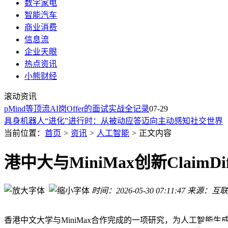
数字家电
智能汽车
商业消费
信息流
企业天眼
热点资讯
荣耀携手阿莱打造移动影像新标杆 Robot Phone开启电影级创
小熊财经
智能体安全新国标立项：筑牢安全底线 助力产业生态与规则话
滚动资讯
从“智障维护”到“扛造”方案：无锡工业机器人视觉如何用稳定
ind等顶流AI岗Offer的面试实战全记录
具身机器人“进化”进行时：从被动应答迈向主动感知社交世界
07-29
智能体安全强制性国家标准立项 筑牢AI产业安全防线新举措
华勤技术首批轮式双臂机器人F1出货 开启智能机器人规模化
当前位置：
首页
>
资讯
>
人工智能
>
正文内容
宇树科技产能扩张进行时：2026年机器人出货或翻倍 海外布
2026年《财富》500强揭晓：上汽集团稳健攀升，多元化布局
港中大与MiniMax创新Claim
十周年庆典总裁与应届生共唱，埃安Ray 7登场，开启年轻化
荣耀携手阿莱：以专业电影技术赋能移动影像，开启创作新纪
时间：2026-05-30 07:11:47
来源：互联
荣耀携手阿莱打造移动影像新标杆 Robot Phone开启电影级创
智能体安全新国标立项：筑牢安全底线 助力产业生态与规则话
香港中文大学与MiniMax合作完成的一项研究，为人工智能生成