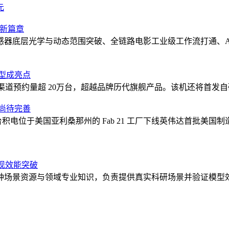
元
作新篇章
感器底层光学与动态范围突破、全链路电影工业级工作流打通、A
模型成亮点
e 手机全渠道预约量超 20万台，超越品牌历代旗舰产品。该机还将首发自研
化尚待完善
称台积电位于美国亚利桑那州的 Fab 21 工厂下线英伟达首批美国
现效能突破
资源与领域专业知识，负责提供真实科研场景并验证模型效果；华为