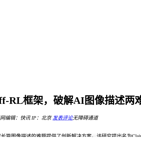
作新篇章
语权提升
性征服产线？
应用新征程
局与市场拓展同步推进
引领行业新征程
Diff-RL框架，破解AI图像描述
新征程
元
网
编辑：快讯
IP：北京
发表评论
无障碍通道
作新篇章
语权提升
长篇图像描述的难题提供了创新解决方案。该研究提出名为Claim