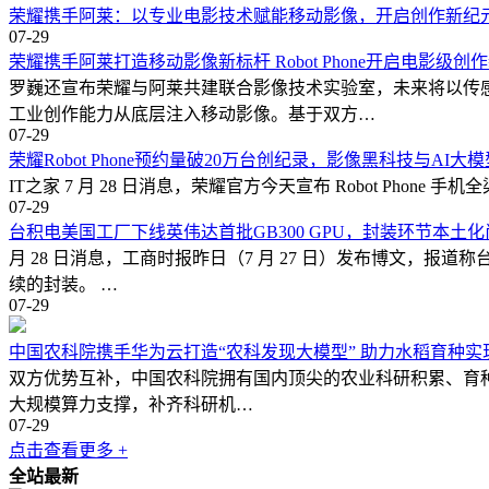
荣耀携手阿莱：以专业电影技术赋能移动影像，开启创作新纪
07-29
荣耀携手阿莱打造移动影像新标杆 Robot Phone开启电影级创
罗巍还宣布荣耀与阿莱共建联合影像技术实验室，未来将以传
工业创作能力从底层注入移动影像。基于双方…
07-29
荣耀Robot Phone预约量破20万台创纪录，影像黑科技与AI大
IT之家 7 月 28 日消息，荣耀官方今天宣布 Robot Phon
07-29
台积电美国工厂下线英伟达首批GB300 GPU，封装环节本土
月 28 日消息，工商时报昨日（7 月 27 日）发布博文，报道
续的封装。 …
07-29
中国农科院携手华为云打造“农科发现大模型” 助力水稻育种实
双方优势互补，中国农科院拥有国内顶尖的农业科研积累、育种场景
大规模算力支撑，补齐科研机…
07-29
点击查看更多 +
全站最新