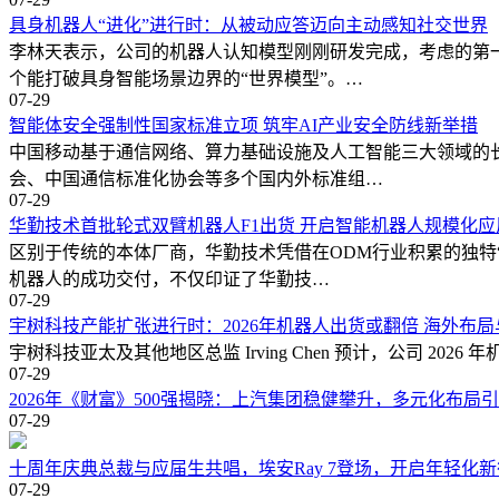
具身机器人“进化”进行时：从被动应答迈向主动感知社交世界
李林天表示，公司的机器人认知模型刚刚研发完成，考虑的第
个能打破具身智能场景边界的“世界模型”。…
07-29
智能体安全强制性国家标准立项 筑牢AI产业安全防线新举措
中国移动基于通信网络、算力基础设施及人工智能三大领域的
会、中国通信标准化协会等多个国内外标准组…
07-29
华勤技术首批轮式双臂机器人F1出货 开启智能机器人规模化
区别于传统的本体厂商，华勤技术凭借在ODM行业积累的独特
机器人的成功交付，不仅印证了华勤技…
07-29
宇树科技产能扩张进行时：2026年机器人出货或翻倍 海外布
宇树科技亚太及其他地区总监 Irving Chen 预计，公司 2026 
07-29
2026年《财富》500强揭晓：上汽集团稳健攀升，多元化布局
07-29
十周年庆典总裁与应届生共唱，埃安Ray 7登场，开启年轻化
07-29