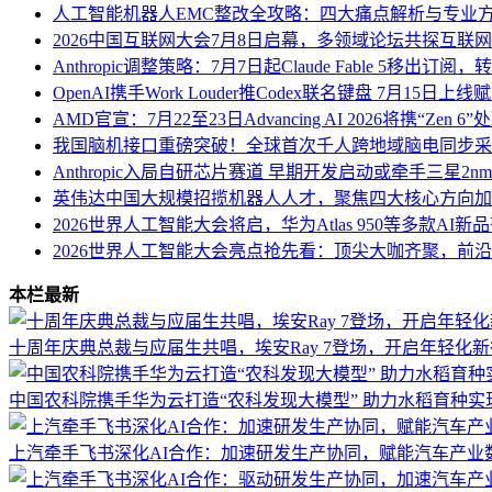
人工智能机器人EMC整改全攻略：四大痛点解析与专业
2026中国互联网大会7月8日启幕，多领域论坛共探互联
Anthropic调整策略：7月7日起Claude Fable 5移出订
OpenAI携手Work Louder推Codex联名键盘 7月15日上线
AMD官宣：7月22至23日Advancing AI 2026将携“Zen 
我国脑机接口重磅突破！全球首次千人跨地域脑电同步采
Anthropic入局自研芯片赛道 早期开发启动或牵手三星2n
英伟达中国大规模招揽机器人人才，聚焦四大核心方向加
2026世界人工智能大会将启，华为Atlas 950等多款AI新
2026世界人工智能大会亮点抢先看：顶尖大咖齐聚，前
本栏最新
十周年庆典总裁与应届生共唱，埃安Ray 7登场，开启年轻化
中国农科院携手华为云打造“农科发现大模型” 助力水稻育种实
上汽牵手飞书深化AI合作：加速研发生产协同，赋能汽车产业