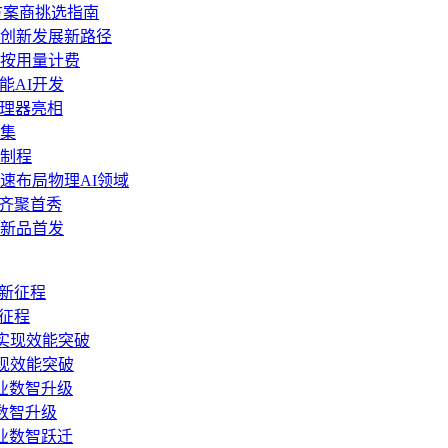
方案商挑选指南
网创新发展新路径
阅，转按用量计费
赋能AI开发
6”处理器亮相
集
m制程
速布局物理AI领域
品齐聚首秀
沿新品首发
新征程
现效能突破
数智升级