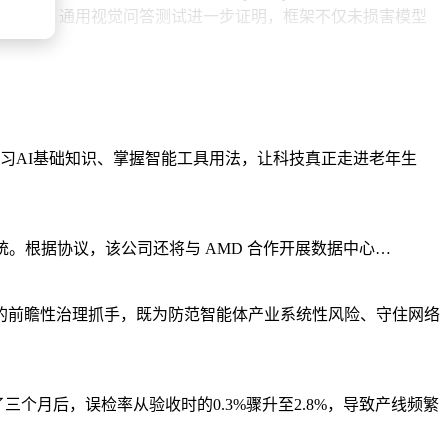
o-Preview。通用视觉问答测试进一步证明，框架不仅未损害模型
:2时，幻觉减少39%但遗漏增加21%，适用于对准确性要求极高
用需求。
描述时幻觉计数的斯皮尔曼相关系数达0.537，验证参考描
学习AI基础知识、掌握智能工具用法，让科技真正走进老年生
，正确描述仍会被判定无误。
数等维度的具体问题，并通过调节权重参数定向改进。这种透明可
人工智能系统。根据协议，该公司还将与 AMD 合作开展数据中心…
的前瞻性治理抓手，既为防范智能体产业系统性风险、守住网络
三个月后，误检率从验收时的0.3%骤升至2.8%，导致产线频繁