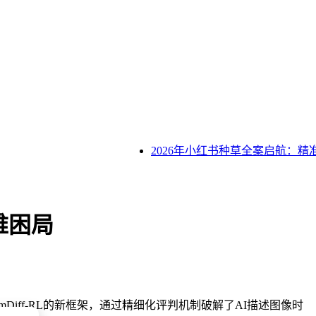
2026年小红书种草全案启航：精准
两难困局
Diff-RL的新框架，通过精细化评判机制破解了AI描述图像时