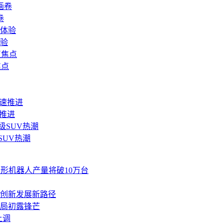
卷
体验
焦点
推进
SUV热潮
人形机器人产量将破10万台
网创新发展新路径
件布局初露锋芒
上调