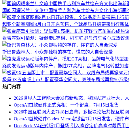
国韵闪耀米兰！文旅中国携手吉利汽车共绘东方文化出海新画
起亚全新赛图斯8月13日开启预售，全球品质升级带来出行新
张雪座驾引猜测：疑似秦L亮相，机车狂野与汽车省心成热议
斯巴鲁森林人：小众却独特的存在，懂它的人自会深爱
路虎发现运动版年内停产，揽胜GT亮相，品牌电气化转型加速
极氪9X五座版上市！配置豪华空间大，双线布局或再掀50万级
热门内容
2026世界人工智能大会发布新动态：我国AI产业壮大，
OpenAI首款硬件正式亮相：一个键盘，7月15日发售
2026中国互联网大会7月8日启幕，多板块论坛共探互联
OpenAI首款硬件Codex Micro宏键盘7月15日发售，硬
DeepSeek V4正式版7月登场 引入峰谷定价高峰时段费用