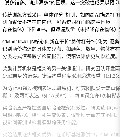
“说多错多、说少漏多”的困境。这一突破性成果以预印本形式发布，论
传统训练方式采用“整体评分”机制，如同给AI描述打“印象
测而编造不存在的内容。AI系统同样面临这种困境——为避免
存在物体）下降40%，但遗漏数量（未描述存在物体）激增67
ClaimDiff-RL的核心创新在于将“总体打分”转化为“逐条
识别两份描述的具体差异点，如颜色、数量、物体存在性等，
分类方式借鉴医学检查报告，使错误评估更具颗粒度。
奖励计算机制是框架的另一关键设计。研究团队开发两种奖励模
少AI自身的错误。错误严重程度采用递进权重（1:1.25:1.
为防止AI通过模糊表达规避惩罚，研究团队设计双重保障机制
概”）及两可表达（如“A或B”），每90词允许1次模糊表达
实验设置严格控变量以验证框架有效性。研究选用Qwen3-VL-
用相同数据、模型和生成设置，仅奖励计算方式不同。评估体系包
视觉问答测试检测模型跨任务性能。
实验结果证实框架优势。在诊断基准测试中，ClaimDiff-RL