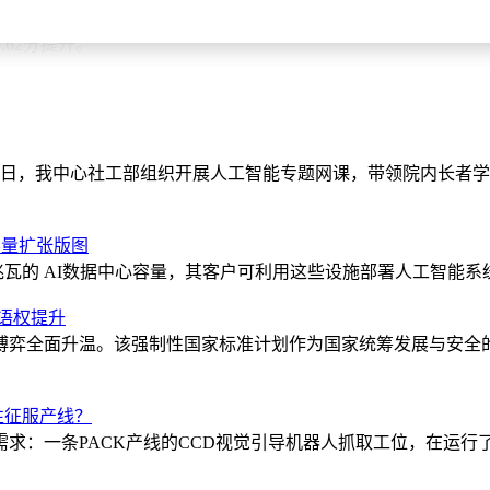
关系提升11%，部分维度表现超越参考描述生成模型Gemini-3-Pr
62分提升。
5:1.6时，模型在幻觉与遗漏间取得最佳平衡；强化权重至1:1.5
8%，适合需要高覆盖率的场景。这种可调节性使框架能适应不同应
确率达87%，满足统计需求；跨评判模型一致性检验表明，有参考
22日，我中心社工部组织开展人工智能专题网课，带领院内长者
为话题引导者，最终对错由原始图片裁定，即使参考描述存在错误
变为“可诊断优化”。研究者可清晰识别模型在颜色识别、数量计
心容量扩张版图
参考。
fic 超过 500 兆瓦的 AI数据中心容量，其客户可利用这些设施部署
语权提升
博弈全面升温。该强制性国家标准计划作为国家统筹发展与安全
性征服产线？
求：一条PACK产线的CCD视觉引导机器人抓取工位，在运行了