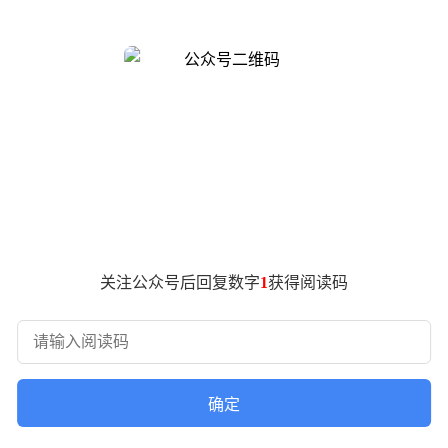
文编号为arXiv:2605.20278，为AI视觉语言领域带来新
分”，无法区分错误类型。研究团队通过日常场景类比指出：若要
错误，AI倾向于生成简短描述，导致重要信息缺失。实验数据显示
%，形成明显剪刀差。
核查”。该框架引入三方核查机制：由被训练AI生成“演员描述”，强大A
然后对照原始图片验证每条差异的对错，最终标注错误类型（如
式：“相对奖励”通过比较演员描述与参考描述的错误总量确定奖
6），严重错误（如虚构物体）的惩罚力度是轻微错误的1.6倍。这
关注公众号后回复数字
1
获得阅读码
。裁判AI提示词明确规定：当图片内容清晰时，模糊表述本身即
，超额部分采用乘法式惩罚（每多1词奖励乘以0.905）。这种设
32B-Instruct作为基础模型，先用200万张图片进行监督微
含三个维度：160张图片的诊断基准测试区分幻觉与遗漏，Capa
确定
相对奖励方式使幻觉数量减少27%的同时，遗漏数量仅增加8%，而整体