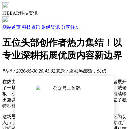
ITBEAR科技资讯
网站首页
科技资讯
财经资讯
分享好友
五位头部创作者热力集结！以
专业深耕拓展优质内容新边界
时间：2026-05-30 20:41:02
来源：互联网
编辑：快讯
在热力大道的聚光灯下，五位来自不同领域的顶尖创作者展开
了一场关于优质内容创作的深度对话。籽岷、真叫卢俊、戴老
板、小马哥与星船知造作为各自领域的代表人物，通过持续输
出兼具专业性与影响力的内容，在互联网内容生态中树立了独
特标杆。
这场思想碰撞的参与者覆盖了多元赛道：有人以城市记忆为切
入点，通过细腻的镜头语言记录时代变迁的肌理；有人专注产
业经济领域，用数据与案例拆解复杂商业逻辑；有人深耕科技