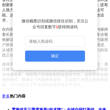
创新前沿，将晦涩的技术突破转化为大众可感知的叙事；还有
人致力于文化传承，在传统与现代的碰撞中寻找新的表达可
能。这些创作者虽领域各异，却共享着对内容品质的极致追
求。
微信截图识别或微信按住识别，关注公
众号回复数字
1
获得阅读码
在内容创作维度，五位创作者展现出惊人的共性：他们均保持
着长期主义的创作态度，拒绝快餐式内容生产，坚持用专业视
角解读行业动态。这种创作理念不仅帮助他们积累了千万级用
户群体，更推动着整个内容行业向深度化、专业化方向演进。
从城市街巷的微观记录到宏观产业趋势的精准把握，他们的实
践正在重新定义优质内容的边界。
确定
值得关注的是，这些头部创作者已形成独特的创作方法论：通
过建立跨领域知识体系增强内容厚度，运用多媒体叙事手段提
升传播效率，借助用户反馈机制优化创作方向。这种系统化的
创作模式，既保证了内容的专业性，又实现了与受众的有效连
接，为行业提供了可复制的优质内容生产范式。
更多
热门内容
零跑汽车三季度将亮“技术牌”：全域自研打基础，未来