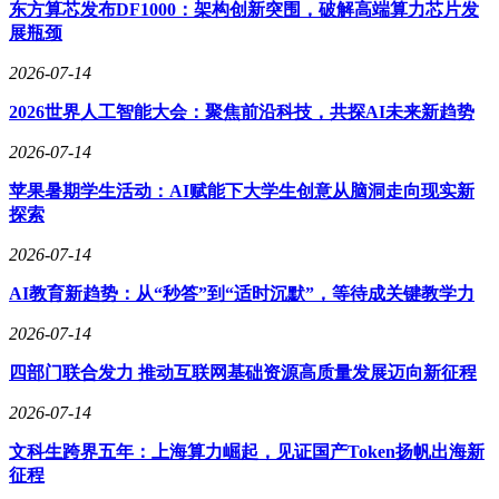
系。同济大学相关学者表示，新规通过分级监管平衡创新与安
东方算芯发布DF1000：架构创新突围，破解高端算力芯片发
全，例如要求面向未成年人的产品设置交互时长提醒，并建立
展瓶颈
心理保护评估体系。某智能玩具企业已率先上线数据加密系
2026-07-14
统，确保用户对话内容仅在本地设备存储。
2026世界人工智能大会：聚焦前沿科技，共探AI未来新趋势
在浙江义乌，AI玩具正成为外贸新增长点。某商户开发的智
能翻译机器人能流畅切换15种语言，在广交会期间获得欧洲客
2026-07-14
商百万美元订单。当地玩具产业带数据显示，2025年智能品类
出口额同比增长两成，编程机器人、STEAM教育套装等高附
苹果暑期学生活动：AI赋能下大学生创意从脑洞走向现实新
加值产品占比提升至37%。商户们通过与科技公司共建实验
探索
室，将传感器成本降低40%，使具备AI功能的积木套装价格下
2026-07-14
探至百元区间。海关统计显示，东南亚市场对情感陪伴类玩具
需求年增幅达65%，欧洲消费者则更青睐教育属性强的智能建
AI教育新趋势：从“秒答”到“适时沉默”，等待成关键教学力
构产品。
2026-07-14
这场由技术驱动的产业变革，正在重塑中国玩具的国际竞争
力。从代工生产到自主创新，企业通过整合芯片设计、算法开
四部门联合发力 推动互联网基础资源高质量发展迈向新征程
发等环节构建技术壁垒。某上市公司建立的玩具云平台，已接
2026-07-14
入超过200万设备数据，通过分析用户行为持续优化交互模
型。行业分析师指出，当AI技术与传统文化元素结合，可能
文科生跨界五年：上海算力崛起，见证国产Token扬帆出海新
催生新的消费热点，例如搭载AR功能的国潮玩偶正在测试阶
征程
段，这类产品或将开启文化输出新路径。