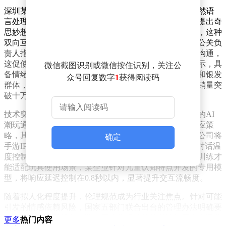
深圳某科技企业推出的奥特曼联名AI玩具，通过内置自然语
言处理系统，能够以经典角色口吻与用户对话。当儿童提出奇
思妙想时，玩具会结合角色设定给出富有想象力的回应，这种
双向互动模式突破了传统玩具单向输出的局限。该公司公关负
责人指出，现代家长更关注产品能否在陪伴中促进亲子沟通，
这促使企业从功能开发转向情感价值创造。市场调研显示，具
微信截图识别或微信按住识别，关注公
备情绪感知能力的智能玩具用户覆盖面已扩展至青少年和银发
众号回复数字
1
获得阅读码
群体，某款支持社交功能的毛绒挂件在年轻消费者中月销量突
破十万件。
技术突破为玩具智能化提供核心支撑。上海某企业研发的AI
潮玩通过多模态感知系统，可识别用户微表情并调整回应策
略，其记忆功能能存储超过千条交互记录。浙江某上市公司将
确定
手游IP转化为家庭陪伴机器人，通过情感计算模型实现对话温
度控制。技术专家强调，通用大模型需经过场景化深度训练才
能适配玩具使用场景，某企业针对儿童认知特点开发的专用模
型，将响应延迟控制在0.8秒以内，显著提升交互流畅度。
随着拟人化程度提升，伦理规范成为行业关注焦点。针对可能
引发的情感依赖风险，国家五部门联合出台的管理办法明确要
求建立身份提示机制，防止用户将虚拟陪伴误认为真实人际关
更多
热门内容