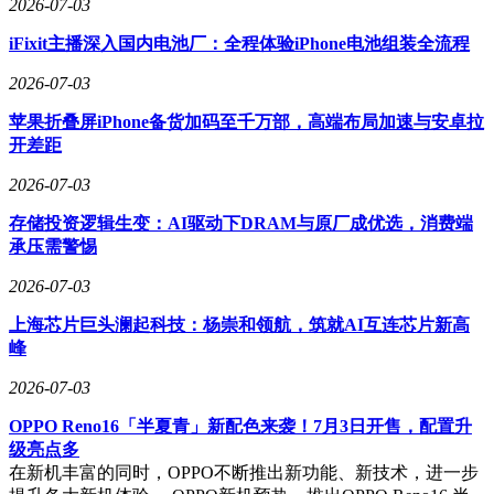
2026-07-03
释“终身”二字？市场将用时间检验这些问题的答案。
iFixit主播深入国内电池厂：全程体验iPhone电池组装全流程
作为中国一汽首个独立新能源品牌，悦意08的底气来自央企的
资源整合能力——火山引擎的算法支持、华为的智能驾驶方
2026-07-03
案、地平线的芯片技术，构成其技术护城河。但市场不会
为“出身”买单，十万级家轿的战场早已卷到白热化。价格是入
苹果折叠屏iPhone备货加码至千万部，高端布局加速与安卓拉
场券，配置是简历，服务才是长期信用。年轻家庭可能被
开差距
10.49万元的起售价吸引，被2900mm轴距打动，被9气囊和终
2026-07-03
身质保说服，但最终会用每天的通勤、每次的充电、每趟的长
途、每一次售后，来判断这台车是否“值得”。
存储投资逻辑生变：AI驱动下DRAM与原厂成优选，消费端
承压需警惕
当市场充斥着“配置内卷”的喧嚣，悦意08选择将筹码压在“确
定性”上——少一点焦虑，多一点踏实。这或许正是十万级家
2026-07-03
轿市场最稀缺的商品。
上海芯片巨头澜起科技：杨崇和领航，筑就AI互连芯片新高
峰
2026-07-03
OPPO Reno16「半夏青」新配色来袭！7月3日开售，配置升
级亮点多
在新机丰富的同时，OPPO不断推出新功能、新技术，进一步