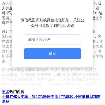
2900mm轴距构建出越级尺寸，后排可轻松容纳儿童座椅与成
人并坐，后备厢能装下婴儿车、露营装备甚至年货礼盒。这
种“不局促”的体验，直击年轻家庭的核心痛点——当孩子中途
睡着、老人需要伸展双腿时，车内空间不再是数字，而是关乎
微信截图识别或微信按住识别，关注公
尊严的细节。
众号回复数字
1
获得阅读码
设计层面，悦意08试图打破十万级家轿“中庸”的刻板印象。
0.198Cd超低风阻系数、无框电吸门、六种个性车漆选择，这
些曾属于高端车型的配置被下放至主流市场。其逻辑清晰：年
轻家庭的第一台车，既要承载实用需求，也要保留个人审美表
达的空间。正如市场观察者所言：“当90后成为购车主力，他
确定
们不愿为家庭责任完全牺牲自我，车需要成为两种需求的平衡
点。”
性能与补能是新能源家轿的生死线。悦意08交出5.9秒破百、
后驱布局、50:50轴荷比的答卷，同时提供纯电650km与增程
1765km双续航方案。但数字背后，用户更关注真实场景的可
靠性：东北冬季续航衰减、高速服务区充电排队、满载空调下
的能耗表现……这些尚未被完全验证的痛点，将成为其市场口
更多
热门内容
碑的关键考验。
手机存储大变革：512GB跃居主流 1TB崛起 小容量机型加速
退场