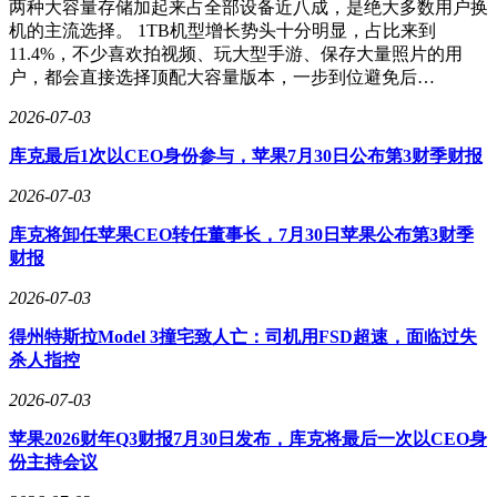
两种大容量存储加起来占全部设备近八成，是绝大多数用户换
智能化配置的堆砌容易，场景化落地难。悦意08搭载高通骁龙
机的主流选择。 1TB机型增长势头十分明显，占比来到
8295P芯片、23扬声器杜比全景声、华为乾崑辅驾系统，支持
11.4%，不少喜欢拍视频、玩大型手游、保存大量照片的用
高速NOA、记忆泊车等24项功能。但用户早已对“冰箱彩电大
户，都会直接选择顶配大容量版本，一步到位避免后…
沙发”式营销免疫，他们更在意：车机是否流畅、语音识别是
2026-07-03
否精准、辅助驾驶是否稳定。真正的加分项，是深夜加班时安
静的座舱氛围，是亲子旅行中自动生成的Vlog，是地下车库
库克最后1次以CEO身份参与，苹果7月30日公布第3财季财报
120米循迹倒车的救场时刻——智能需成为解决具体问题的工
具，而非炫技的噱头。
2026-07-03
安全是家庭用车的底线。悦意08采用九横九纵笼式车身、83%
库克将卸任苹果CEO转任董事长，7月30日苹果公布第3财季
高强度钢、2200兆帕车门防撞梁，配备同级唯一的9安全气
财报
囊，电池通过169项超国标测试。这些配置背后，是家庭用户
2026-07-03
对“最后一脚急刹”的隐忧——车里可能坐着熟睡的孩子、需要
服药的老人，或是刚从超市采购的易碎品。安全从来不是参数
得州特斯拉Model 3撞宅致人亡：司机用FSD超速，面临过失
表上的数字，而是危机时刻的最后一层保障。
杀人指控
服务权益的“终身制”承诺，展现出悦意08的野心。整车终身质
2026-07-03
保、三电终身质保、电池衰减超30%换新、智能泊车事故维修
保障……这些条款直击新能源用户的长期痛点。但承诺的重量
苹果2026财年Q3财报7月30日发布，库克将最后一次以CEO身
取决于执行力度：当电池真的衰减时，换新流程是否繁琐？智
份主持会议
能泊车出事故后，赔付是否会扯皮？经销商是否会用细则稀