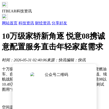
ITBEAR科技资讯
网站首页
科技资讯
财经资讯
分享好友
10万级家轿新角逐 悦意08携诚
意配置服务直击年轻家庭需求
时间：2026-05-31 02:40:06
来源：快讯
编辑：快讯
十万级家轿市场，早已告别“低价即王道”的时代。当合资燃油
车、自主插混、纯电车型在此短兵相接，价格战、配置战、续
航战轮番上演，消费者对“性价比”的定义愈发严苛。悦意08以
10.49万元的起售价入局，看似以价格利刃切入红海，实则试
图用“全能牌”重新定义这一细分市场的竞争逻辑。
空间是家庭用户的第一道门槛。悦意08以4920mm车长、