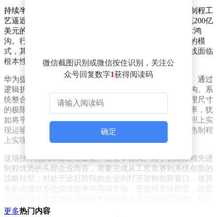
持续半个多世纪的摩尔定律正遭遇前所未有的挑战。当制程工
艺逼近1纳米临界点时，量子隧穿效应等物理限制与动辄200亿
美元的3纳米产线建设成本，共同构筑起难以跨越的技术鸿
沟。行业数据显示，单纯通过缩小晶体管尺寸提升性能的模
式，其投入产出比已呈现指数级恶化趋势，传统技术路线面临
根本性重构需求。
微信截图识别或微信按住识别，关注公
众号回复数字
1
获得阅读码
华为提出的替代方案聚焦于信号传播时延的系统性优化。通过
逻辑折叠等创新技术，在器件结构、电路设计、芯片架构、系
统整合四个维度实现协同创新。这种技术路径不追求物理尺寸
的极限突破，转而通过优化电信号传输路径提升运算效率，犹
如将平面交通网络升级为立体交通体系，在现有土地面积上实
现运输能力的质的飞跃。实验数据显示，该方案可在成熟制程
确定
上实现性能的跨越式提升。
这场技术范式革命正在重塑产业竞争格局。对于长期依赖先进
制程优势的头部企业而言，需要完成从工艺竞赛到系统创新的
战略转型；对处于追赶阶段的企业则打开架构创新窗口，使其
有机会通过系统级优化争夺高端市场。更值得关注的是，这是
中国科技企业首次在基础技术领域提出系统性指导原则，标志
着全球半导体产业从“西方规则主导”向“多元范式共存”的深刻
更多
热门内容