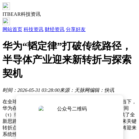
ITBEAR科技资讯
网站首页
科技资讯
财经资讯
分享好友
华为“韬定律”打破传统路径，
半导体产业迎来新转折与探索
契机
时间：2026-05-31 03:28:00
来源：天脉网
编辑：快讯
在全球半导体产业面临物理极限与经济成本双重压力的当下，
华为在国际学术会议上抛出一枚重磅炸弹——提出以“时间
（τ）缩微”为核心的“韬定律”，为行业突破发展瓶颈提供了全
新思路。这一颠覆性理论标志着半导体技术演进路径迎来关键
转折点，传统以几何尺寸缩小为主导的摩尔定律时代或将迎来
系统性变革。