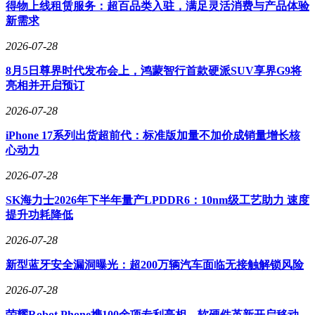
转变。
得物上线租赁服务：超百品类入驻，满足灵活消费与产品体验
新需求
技术落地的复杂性决定了这场变革充满变数。新定律的成功不
仅需要突破器件设计、材料科学等基础领域的技术壁垒，更依
2026-07-28
赖EDA工具开发商、晶圆代工厂、系统集成商等产业链各环
8月5日尊界时代发布会上，鸿蒙智行首款硬派SUV享界G9将
节的深度协同。这种系统性创新对生态构建能力提出全新要
亮相并开启预订
求，其推广速度将取决于全球产业界的接受程度与合作深度。
尽管挑战重重，但该理论为陷入创新困境的半导体行业开辟了
2026-07-28
新的可能性空间，其技术路径已引发英特尔、台积电等国际巨
头的密切关注。
iPhone 17系列出货超前代：标准版加量不加价成销量增长核
心动力
2026-07-28
SK海力士2026年下半年量产LPDDR6：10nm级工艺助力 速度
提升功耗降低
2026-07-28
新型蓝牙安全漏洞曝光：超200万辆汽车面临无接触解锁风险
2026-07-28
荣耀Robot Phone携100余项专利亮相，软硬件革新开启移动