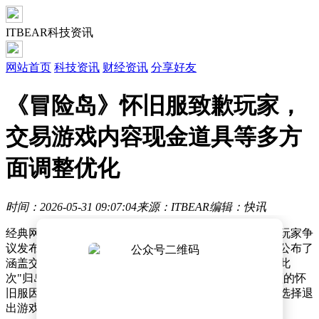
ITBEAR科技资讯
网站首页
科技资讯
财经资讯
分享好友
《冒险岛》怀旧服致歉玩家，
交易游戏内容现金道具等多方
面调整优化
时间：2026-05-31 09:07:04
来源：ITBEAR
编辑：快讯
经典网游《冒险岛》官方近日就怀旧服测试期间引发的玩家争
议发布致歉声明，运营团队承认未能满足玩家期待，并公布了
涵盖交易系统、游戏内容及现金道具的全面调整方案。此
次"归岛测试"自5月20日启动以来，限量2000个测试名额的怀
旧服因经济系统改动引发大量负面反馈，部分玩家甚至选择退
出游戏。