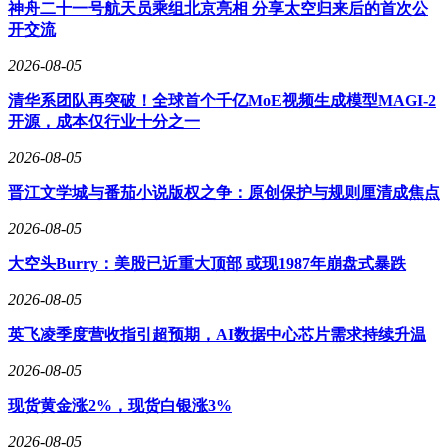
神舟二十一号航天员乘组北京亮相 分享太空归来后的首次公
程中，开发者如何在现代化运营与原汁原味体验间取得平衡的
开交流
难题，后续调整效果将持续受到玩家关注。
2026-08-05
清华系团队再突破！全球首个千亿MoE视频生成模型MAGI-2
开源，成本仅行业十分之一
2026-08-05
晋江文学城与番茄小说版权之争：原创保护与规则厘清成焦点
2026-08-05
大空头Burry：美股已近重大顶部 或现1987年崩盘式暴跌
2026-08-05
英飞凌季度营收指引超预期，AI数据中心芯片需求持续升温
2026-08-05
现货黄金涨2%，现货白银涨3%
2026-08-05