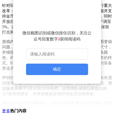
针对玩家集中反映的交易限制问题，运营团队宣布将进行重大
改革：取消金币与角色绑定的设定，新增面对面交易功能并支
持金币或抵用券结算；拍卖行将引入金币作为交易货币，同时
开放自由市场个人商店与雇佣商店；交易手续费从10%下调至
5%。这些调整旨在恢复游戏初期的自由交易生态，同时保留
打击脚本工作室的技术手段。
微信截图识别或微信按住识别，关注公
众号回复数字
1
获得阅读码
游戏内容方面，开发团队承诺修复因版本更新导致的地图变动
问题，包括恢复彩虹岛与金银岛的原始怪物分布及地图尺寸，
并移除当前测试版中的迷你副本系统。视觉呈现上，血条颜
色、药水效果及技能特效等细节将调整至更接近早期版本的样
式。针对现金道具的争议，蘑菇通行证与飞天猪的蛋中的装备
类道具将被移除，部分付费内容也将重新评估。
确定
声明特别强调，交易系统调整不代表放弃打击外挂，未来将通
过技术升级与人力投入强化反作弊机制。为专注版本优化，测
试服务器将于5月31日23:59关闭，运营团队感谢玩家提出的
327条有效建议，并承诺根据反馈持续改进游戏体验。
作为官方首个怀旧服项目，该版本宣称完整还原了游戏上线初
期的五大经典职业——战士、法师、飞侠、弓箭手与海盗，以
更多
热门内容
及对应的地图与任务系统。此次测试风波暴露出经典IP复刻过