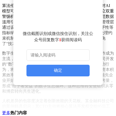
算法伦理的敬畏感构成了现代领导力的第一重维度。面对AI
模型可能产生的认知偏差与决策盲区，卓越领导者需建立双重
警惕机制：既要警惕技术崇拜导致的决策傲慢，更要防范数据
滥用引发的伦理危机。某跨国科技企业的实践显示，其管理层
通过设立"算法伦理委员会"，将数据隐私保护、算法公平性等
指标纳入KPI体系，使技术团队在模型训练阶段就植入伦理约
微信截图识别或微信按住识别，关注公
束机制。这种将敬畏心转化为制度设计的做法，有效避免
众号回复数字
1
获得阅读码
了"技术黑箱"带来的治理风险。
数字生态的感恩意识正在重构组织关系网络。当远程协作成为
主流，领导者需要创造新的情感连接方式。某互联网公司开发
的"数字感恩墙"系统，通过区块链技术记录员工间的互助行
为，将虚拟勋章与实际激励挂钩，使分布式团队的社会资本积
确定
累效率提升40%。更深刻的变革发生在价值认知层面，领先企
业开始将开源社区贡献、数据资源共享等行为纳入战略考量，
形成"给予者受益"的数字生态循环。这种思维转变使组织从零
和博弈转向共生进化。
人机差异的包容度决定着创新效能的天花板。某金融科技公司
的案例颇具启示：其CTO主动将核心算法开发权交给95后工
程师团队，自己则转型为"认知翻译官"，在业务需求与技术实
更多
热门内容