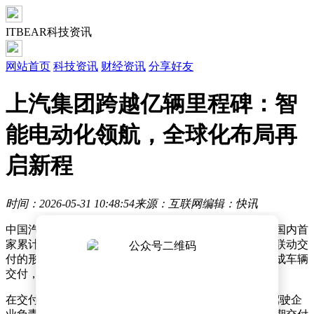
ITBEAR科技资讯
网站首页
科技资讯
财经资讯
分享好友
上汽集团跨越亿辆里程碑：智
能电动化领航，全球化布局再
启新程
时间：2026-05-31 10:48:54
来源：互联网
编辑：快讯
中国汽车工业迎来历史性时刻——某汽车集团正式成为国内首
家累计产销量突破一亿辆的车企。该集团通过全球多地联动交
付的形式，向十余个整车品牌的十九款车型用户同步完成车辆
交付，标志着中国汽车产业迈入全新发展阶段。
在交付仪式上，一辆智己LS9 Hyper车型被交付给智能驾驶企