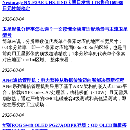
Nextorage NX-F2AE UHS-II SD卡明日发售 1TB售价169980
更在于完成从产品输出到技术标准输出的转型，在智能电动领
日元性能稳定
域形成完整的技术专利布局。
2026-08-04
当前汽车产业竞争格局正发生深刻变化。主流车企纷纷加大在
固态电池、800V高压平台、车载AI等领域的研发投入，技术
卫星影像分辨率怎么选？一文读懂全梯度适配场景与主流卫星
迭代周期缩短至12-18个月。出海战略也从单纯的产品出口，
型号
升级为包含本地化研发、生产、服务的全价值链输出。某行业
简单来说，分辨率数值代表单个像素对应的地面长宽尺寸：
分析师指出，头部企业通过构建覆盖乘用车、商用车、新能源
0.3米分辨率，即一个像素对应地面0.3m×0.3m的区域，也是目
车的全品牌矩阵，在供应链管理、成本控制、技术研发等方面
前商用卫星影像的顶级超清精度；1米分辨率则代表单个像素
形成显著优势。
对应地面1m×1m区域。 整体来看，…
这种体系化竞争在市场集中度提升上得到印证。数据显示，排
2026-08-04
名前五的车企集团占据超过60%的市场份额，多品牌协同、全
ANet通信管理机：电力监控从数据传输迈向智能决策新征程
链条支撑成为主流竞争模式。特别是在智能电动领域，车企与
ANet系列通信管理机则采用了基于ARM架构的嵌入式Linux平
科技公司的跨界合作日益紧密，某车企与智能驾驶企业共建的
台，搭载NXP Cortex-A7处理器，功耗极低（<10W）且无需风
联合实验室，已产出多项车规级技术成果。
扇散热，通过严格的EMC电磁兼容4级测试和高低温测试，即
便在恶劣的工业现场…
2026-08-04
华硕ROG Swift OLED PG27AQDPR登场：QD-OLED面板搭