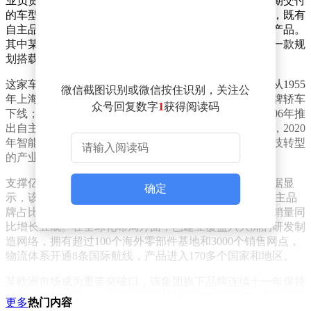
业负责人，这场跨越产业边界的技术合作成为焦点。同期交付
的车型涵盖个人出行、家庭用车、物流运输等多个领域，既有
自主品牌的新能源车型，也有合资品牌搭载最新技术的产品。
其中某合资品牌纯电车型上市首月即突破万辆交付，另一款规
划搭载L3级自动驾驶的豪华车型引发行业关注。
这家车企的发展轨迹折射出中国汽车工业的蜕变历程。从1955
微信截图识别或微信按住识别，关注公
年上海内燃机配件制造公司的成立，到1958年首辆凤凰牌轿车
众号回复数字
1
获得阅读码
下线；从1983年桑塔纳国产化生产开启合资时代，到2006年推
出自主品牌荣威；再到2016年全球首款互联网汽车上市，2020
年智能电动汽车品牌诞生，完整记录了从传统制造向科技转型
的产业升级路径。
支撑亿级产销规模的，是覆盖全产业链的运营体系。数据显
确定
示，该集团今年前四个月累计销量达130.2万辆，其中自主品
牌占比近七成，新能源车型销量突破41万辆，海外市场销量同
比增长五成。在全球化布局方面，已建立覆盖六大洲的研发制
造网络，拥有超过100个海外零部件基地和3000个销售网点，
物流体系开通8条国际航线，产品进入170多个国家和地区。
某欧洲市场成为重要突破口，该集团旗下品牌连续十一年保持
中国品牌销量第一，2025年欧洲年销量突破30万辆，创下中国
更多
热门内容
汽车品牌在发达市场的纪录。这种突破不仅体现在销量数字，