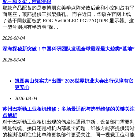
配三脚支架，性能亮眼
那款产品配备的是赛博朋克美学点阵光效后盖和小空间占有平
面底座，顶部提供三脚架插孔。 而在近日，华硕在官网上线
了基于同款面板的 ROG SwiftOLED PG27AQDPR 显示器。这
一型号则拥有半透明“探…
2026-08-04
深海探秘新突破！中国科研团队发现全球最深最大鲸类“墓地”
2026-08-04
岚图泰山凭实力“出圈” 2026世界奶业大会出行保障有它
更安心
2026-08-04
苏州巴斯勒工业相机维修：多场景适配与选型维修的关键关注
点解析
对于巴斯勒工业相机出现的偶发性通讯中断，设备部门需要判
断是线缆、接口还是相机内部板卡问题，维修方能否提供清晰
的检测说明往往比单纯更换部件更受关注。同一视觉工位可能