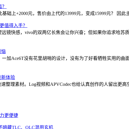
槛？
此基础上+2000元，售价由上代的13999元，变成15999元？ 因此主流
差价下谁更值得入手？
远镜快感，vivo的双两亿长焦会让你兴奋；但如果你追求哈苏质
烦恼
器。 一加Ace6T没有花里胡哨的设计，没有为了好看牺牲实用的曲
记录新体验
速整理素材。Log视频和APVCodec也给认真创作的人留出更
省力更便捷
价，还暗藏TLC、QLC混用玄机