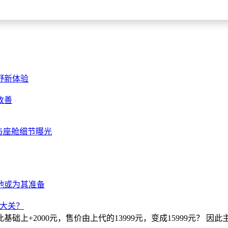
野新体验
改善
色与座舱细节曝光
h电池或为其准备
元大关？
此基础上+2000元，售价由上代的13999元，变成15999元？ 因此主流