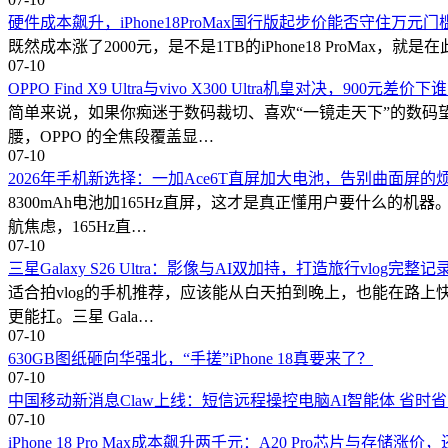
硬件成本飙升，iPhone18ProMax国行版起步价能否守住万元门
既然成本涨了2000元，是不是1TB的iPhone18 ProMax，就是在
07-10
OPPO Find X9 Ultra与vivo X300 Ultra机皇对决，900元
简单来说，如果你痴迷于数码裁切、喜欢“一镜走天下”的数码望
腰，OPPO 的全焦段覆盖显…
07-10
2026年手机新选择：一加Ace6T直屏加大电池，告别曲面屏的
8300mAh电池加165Hz直屏，这才是真正懂用户要什么的机
航焦虑，165Hz直…
07-10
三星Galaxy S26 Ultra：影像与AI双加持，打造旅行vlog完整
适合拍vlog的手机推荐，应该能从白天拍到晚上，也能在路上快
更能扛。三星 Gala…
07-10
630GB图纸砸向华强北，“手搓”iPhone 18真要来了？
07-10
中国移动新消息Claw上线：短信远程操控电脑AI智能体 省时
07-10
iPhone 18 Pro Max成本飙升两千元：A20 Pro芯片与存储涨