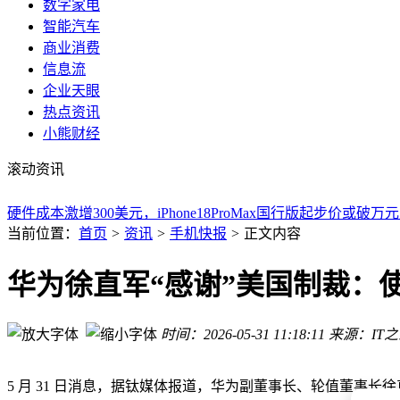
数字家电
智能汽车
商业消费
信息流
企业天眼
热点资讯
小熊财经
iPhone 18 Pro Max成本飙升两千元：A20 Pro芯片与存储涨
滚动资讯
九号M90电动摩托车正式发售！4399元起享高性能与智能配置
苹果折叠屏新机iPhone Ultra有新进展：供应商备案4883mA
硬件成本激增300美元，iPhone18ProMax国行版起步价或破万
硬件成本飙升，iPhone18ProMax国行版起步价能否守住万元门
当前位置：
首页
>
资讯
>
手机快报
>
正文内容
OPPO Find X9 Ultra与vivo X300 Ultra机皇对决，900元
2026年手机新选择：一加Ace6T直屏加大电池，告别曲面屏的
华为徐直军“感谢”美国制裁：
三星Galaxy S26 Ultra：影像与AI双加持，打造旅行vlog完整
630GB图纸砸向华强北，“手搓”iPhone 18真要来了？
时间：2026-05-31 11:18:11
来源：IT
中国移动新消息Claw上线：短信远程操控电脑AI智能体 省时
iPhone 18 Pro Max成本飙升两千元：A20 Pro芯片与存储涨
九号M90电动摩托车正式发售！4399元起享高性能与智能配置
5 月 31 日消息，据钛媒体报道，华为副董事长、轮值董事