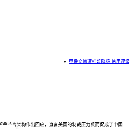
甲骨文惨遭标普降级 信用评级距
逻辑折叠芯片架构作出回应，直言美国的制裁压力反而促成了中国