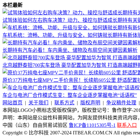
本栏最新
试驾体验如何左右购车决策？动力、操控与舒适成长期持有关
车机系统：流畅、功能、升级与安全，如何铸就长期持有新体
长期持有汽车必看！车内乘坐、储物及布局空间关键因素解析
北京越野泰钽700实车登场 豪华配置加华为智驾 打造高端越野
原价37万纯电七座MPV二手价亲民！长续航605公里 舒适配置
车企与电池厂合作模式生变：整车企业逐步掌握电池“话语权”
网站首页
|
关于我们
|
联系方式
|
版权声明
|
争议稿件处理
本网站LOGO小熊标志受版权保护，版权登记号：鲁作登字-2015-
声明：本网站是公益性科普网站，为网友提供科技类资讯内容
中国（山东）自由贸易试验区
鲁ICP备11015305号-1
联系入口
Copyright © 比尔科技 2007-2024 ITBEAR.COM.CN All rights rese