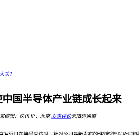
价，还暗藏TLC、QLC混用玄机
h电池或为其准备
元大关？
槛？
差价下谁更值得入手？
烦恼
使中国半导体产业链成长起来
记录新体验
之家
编辑：快讯
IP：北京
发表评论
无障碍通道
省力更便捷
价，还暗藏TLC、QLC混用玄机
长徐直军近日在接受采访时，针对公司最新发布的“韬定律”以及