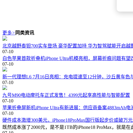
更多
>
同类资讯
北京越野泰钽700实车登场 豪华配置加持 华为智驾赋能开启越
07-10
白色苹果首款折叠机iPhone Ultra机模亮相，屏幕折痕问题有望
07-10
新一代理想L6 7月16日亮相：充电提速至12分钟，沙丘黄车
07-10
九号M90电动摩托车正式发售！4399元起享高性能与智能配置
07-10
苹果折叠屏新机iPhone Ultra有新进展：供应商备案4883mA
07-10
硬件成本激增300美元，iPhone18ProMax国行版起步价或破万
既然成本涨了2000元，是不是1TB的iPhone18 ProMax，就是在
07-10