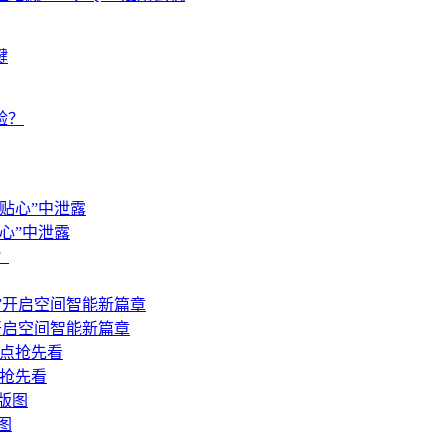
键
验？
心”中泄露
”开启空间智能新篇章
点抢先看
图