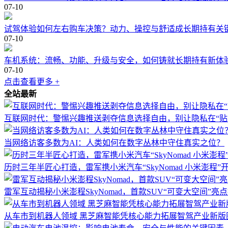
07-10
试驾体验如何左右购车决策？动力、操控与舒适成长期持有关
07-10
车机系统：流畅、功能、升级与安全，如何铸就长期持有新体
07-10
点击查看更多 +
全站最新
互联网时代：警惕兴趣推送剥夺信息选择自由，别让隐私在“贴
当网络访客多数为AI：人类如何在数字丛林中守住真实之位？
历时三年半匠心打造，雷军携小米汽车“SkyNomad 小米澎程
雷军互动揭秘小米澎程SkyNomad，首款SUV“可变大空间”亮
从车市到机器人领域 黑芝麻智能凭核心能力拓展智驾产业新版