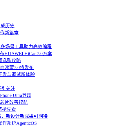
渐成历史
协作新篇章
发，集成多场景工具助力高效编程
AWEI HiCar 7.0方案
懂选购攻略
，纯血鸿蒙7.0将发布
端开发与调试新体验
方案引关注
ne Ultra登场
纳米芯片改善续航
亮点抢先看
成定局，新设计新成果引期待
统AgenticOS