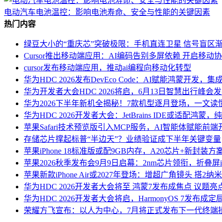
电动汽车电池温控：影响电池寿命、安全与性能的关键因素
热门内容
绿豆大小的“重庆芯”突破极限：手机直连卫星 信号盲区
Cursor推出移动端应用：AI编码告别多屏依赖 开启移动
cursor发布移动端应用，推动ai编程向移动化转型
华为HDC 2026发布DevEco Code：AI赋能鸿蒙开
华为开发者大会HDC 2026将启，6月13日智慧出行峰会发布HU
华为2026下半年新机全揭秘！7款机型逐月登场，一文读
华为HDC 2026开发者大会：JetBrains IDE或适配鸿蒙
苹果Safari技术预览版引入MCP服务，AI智能体赋能前
存储芯片撑起标普“半边天”？业绩验证成下半年关键变量
苹果iPhone 18标准版或配9GB内存，A20芯片+新封装
苹果2026秋季发布会9月9日启幕：2nm芯片领衔，折叠屏iPho
苹果新款iPhone Air或2027年登场：增超广角镜头 搭2
华为HDC 2026开发者大会将至 鸿蒙7发布成焦点 议题
华为HDC 2026开发者大会将启，HarmonyOS 7发布
荣耀方飞宣布：以人为中心，7月将正式发布下一代终端操作系