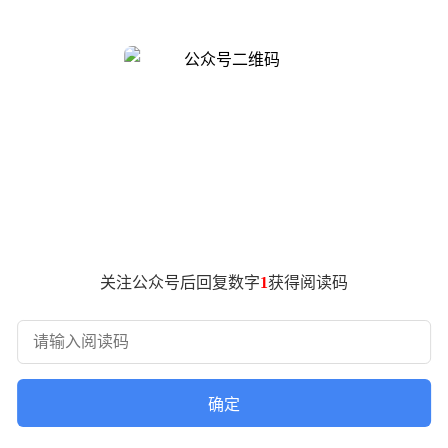
业界，不可能要干一件这样的事，但是也感谢美国，使得我们国
讨会上，华为公司董事、半导体业务部总裁何庭波时隔 7 年再次回到
展的新原则。
华为是成本中心，不要挣钱，只要华为活得下来，海思就会活得下
正实现彻底不依赖。
关注公众号后回复数字
1
获得阅读码
确定