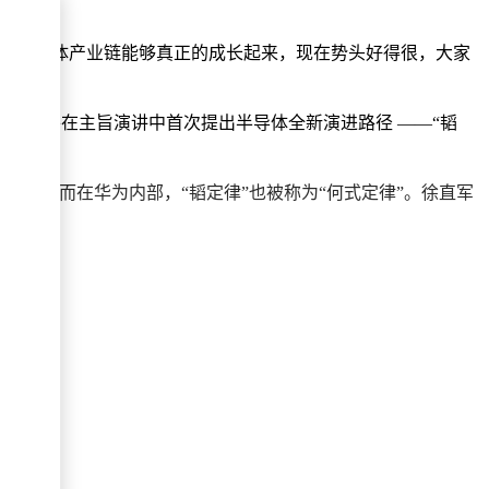
家的半导体产业链能够真正的成长起来，现在势头好得很，大家
公众视野，并在主旨演讲中首次提出半导体全新演进路径 ——“韬
来。”而在华为内部，“韬定律”也被称为“何式定律”。徐直军