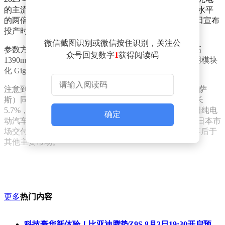
的主流水平约为 500 公里，LF-ZC 的目标续航约为这一水平
的两倍。LF-ZC 最初计划于 2026 年推出，2024 年，丰田宣布
投产时间推迟至 2027 年年中。
微信截图识别或微信按住识别，关注公
参数方面，LF-ZC 概念车总长 4750mm、宽 1880mm、高
众号回复数字
1
获得阅读码
1390mm，轴距则为 2890mm。而在制造上 LF-ZC 将采用模块
化 Gigacasting 一体化压铸。
注意到，2025 年，丰田全球销量（含大发、日野、雷克萨
斯）同比增长 4.6%，达到 1130 万辆；全年产量同比增长
5.7%，达到 1120 万辆。比起传统车型的高歌猛进，丰田纯电
确定
动汽车占比非常少，丰田 2025 年销量略低于 20 万辆，日本市
场交付仅 4227 辆，纯电车型在日本的普及程度仍明显落后于
其他主要市场。
更多
热门内容
科技豪华新体验！比亚迪腾势Z9S 8月3日19:30开启预