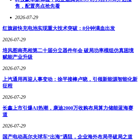
售，配置亮点抢先看
2026-07-29
红旗超快充电池实现重大技术突破：8分钟满血出发
2026-07-29
培风图南亮相第二十届分立器件年会 破局功率模组仿真困境
赋能产业升级
2026-07-29
上汽通用再迎人事变动：徐平接棒卢晓，引领新能源智能化新
征程
2026-07-29
长鑫上市引爆AI热潮，康迪2000万收购布局算力储能蓝海赛
道
2026-07-29
国产电动高尔夫球车“出海”遇阻，企业海外布局寻破局之道