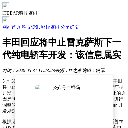
ITBEAR科技资讯
网站首页
科技资讯
财经资讯
分享好友
丰田回应将中止雷克萨斯下一
代纯电轿车开发：该信息属实
时间：2026-05-31 11:23:28
来源：IT之家
编辑：快讯
5 月 30 日消息，据第一财经今日报道，近日有消息称，丰田
将中止高档车品牌“雷克萨斯”纯电动轿车“LF-ZC”的量产车型
开发。丰田方面回应称，该信息属实，本次车型开发中止的原
因是“考虑到市场需求的变化，对公司整体车辆开发项目进行
调整的一部分”。丰田还强调，公司只是调整了部分车辆的开
发规划，并不代表放弃 BEV（纯电动汽车）。
根据此前规划，该车原计划 2027 年年中发布。雷克萨斯曾在
2023 年 10 月展示 LF-ZC 原型车。当时，纯电车型单次充电