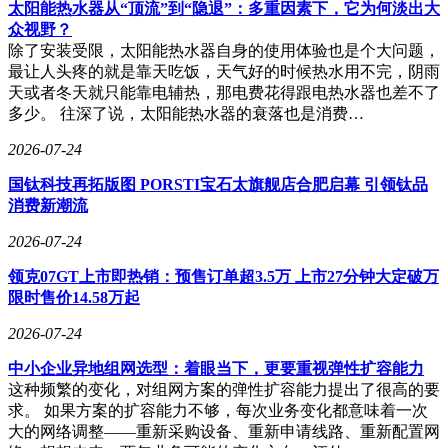
上，白天呈现自然纹理，夜晚则透出柔和氛围光，营造出北欧
太阳能热水器从“顶流”到“隐退”：多重因素下，它为何淡出大
风格的静谧空间。音响系统更是行业标杆：联合Abbey Road
众视野？
录音室、宝华韦健与杜比实验室，由“汽车声场教父”汉斯·拉
除了安装受限，太阳能热水器自身的使用体验也是个大问题，
赫蒂调校的25扬声器系统（含4个头枕扬声器与4个天空扬声
最让人头疼的就是靠天吃饭，天气好的时候热水用不完，阴雨
器），支持7.1.4杜比全景声与独家Abbey Road模式。该模式
天或者冬天就只能靠电辅热，那电费花得跟电热水器也差不了
通过三维六向界面，提供“复古-现代”“控制室-录音现场”“紧
多少。 往深了说，太阳能热水器的衰落也是消费…
凑-宽广”六种音效维度，并预设“亲密”“空旷”“活力”“广阔”四
2026-07-24
种大师级场景，让用户一键切换至专业录音室级声学环境。
国钛科技再拓版图 PORSTI宝石太旗舰店合肥启幕 引领钛品
消费新潮流
安全始终是沃尔沃的基因。面对纯电车型的特殊挑战，EX90
2026-07-24
与ES90以“车身抗撞击，电池防失控”为目标，构建双重防护
体系。被动安全层面，专属纯电笼式车身采用1500MPa超高强
领克07GT上市即热销：预售订单超3.5万 上市27分钟大定破万
度硼钢打造A/B/C柱，车顶可承受超4倍车重压力。电池安全
限时售价14.58万起
则通过硼钢防护系统实现360度物理隔离：电池包上盖采用多
片硼钢包覆，每平方厘米抗压15吨；搭配加强横梁与10毫米超
2026-07-24
厚铝合金底板，通过远超国标的侧面柱碰试验，确保模组电芯
中小企业异地组网选型：着眼当下，更要重视弹性扩容能力
零侵入。针对托底风险，沃尔沃独创6°夹角电池托底测试，模
这种频繁的变化，对组网方案的弹性扩容能力提出了很高的要
拟更严苛的碰撞场景。智能熔断双保险可在3毫秒内切断高压
求。 如果方案的扩容能力不够，每次业务变化都意味着一次
回路，全栈自研的BMS电池管理系统则24小时监测电池状
大的网络调整——重新采购设备、重新申请线路、重新配置网
态，主动预防热失控。基于SPA2原生纯电架构，电池防护结