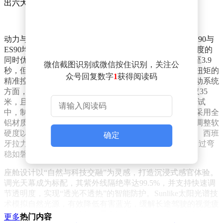
出六大专属权益。
动力与底盘的协同调校，成为两款车型的操控精髓。EX90与
ES90均搭载沃尔沃第三代自研电驱系统，在提升功率密度的
同时优化能效表现。EX90零百加速4.2秒，ES90则缩短至3.9
微信截图识别或微信按住识别，关注公
秒，但沃尔沃更注重动力输出的线性质感——通过电机扭矩的
众号回复数字
1
获得阅读码
精准控制，将强劲动力转化为从容不迫的驾驶体验。制动系统
方面，EX90标配Brembo高性能卡钳，百公里制动距离仅35
米，且在阿尔卑斯山连续16公里、9%坡度的极端下坡测试
中，制动液温度始终稳定，彻底消除热衰减隐患。底盘采用全
铝材质降低簧下质量，配合智能双腔空气悬架，可实时调整软
硬度以兼顾舒适与操控。历经瑞典冰雪路面、德国山路、西班
确定
牙拉力赛道等全球28轮调校，最终实现“转向如臂使指，过弯
稳如磐石”的驾驶质感。
座舱设计以“自然与科技交融”为灵感，打造沉浸式感官体验。
调光天幕成为标配，其紫外线隔绝率达99.5%，并支持快速调
节透明度，实现“透光不透热”的智能防护。Sunlike太阳光谱技
术模拟自然光源，有效降低有害蓝光，缓解长途驾驶的视觉疲
劳。实木透光饰板将竹纹与星空图案镌刻于0.6毫米薄木之
更多
热门内容