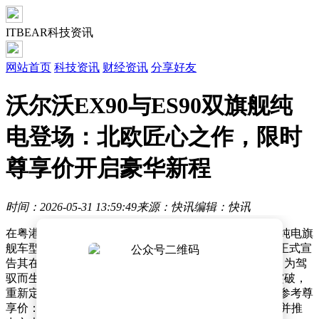
ITBEAR科技资讯
网站首页
科技资讯
财经资讯
分享好友
沃尔沃EX90与ES90双旗舰纯
电登场：北欧匠心之作，限时
尊享价开启豪华新程
时间：2026-05-31 13:59:49
来源：快讯
编辑：快讯
在粤港澳大湾区国际汽车博览会上，沃尔沃汽车以两款纯电旗
舰车型——北欧豪华纯电SUV EX90与纯电轿车ES90，正式宣
告其在电动化领域的全面进阶。两款新车以“旗舰电动，为驾
驭而生”为核心理念，通过动力、座舱与安全的全方位突破，
重新定义了豪华电动车的价值标准。官方同步公布限时参考尊
享价：EX90起售价45.99万元，ES90起售价38.99万元，并推