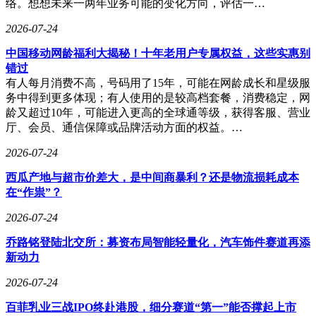
络。想想未来一两年业务可能的变化方向，评估一…
构与笼式车身深度融合，使EX90扭转刚度较SPA平台的XC90
提升近50%，实现车身与电池的协同强化。
2026-07-24
两款车型的上市，标志着沃尔沃从燃油时代向电动时代的战略
中国移动网龄福利大揭秘！十年老用户专属权益，这些实惠别
跃迁。凭借对安全、健康与可持续的坚守，沃尔沃正以技术创
错过
新重新诠释豪华电动出行的内涵，为消费者提供值得信赖的电
有人每月消费不高，号码用了15年，可能在网龄成长和星级服
动化解决方案。
务中得到更多体现；有人使用的是较高档套餐，消费稳定，网
龄又超过10年，可能进入更高的全球通等级，获得客服、营业
厅、会员、通信保障或品牌活动方面的权益。…
2026-07-24
西瓜产地与超市价差大，是中间商暴利？还是物流损耗成本
在“作祟”？
2026-07-24
乔路铭登陆北交所：募资布局智能轻量化，汽车饰件赛道再添
新动力
2026-07-24
百菲乳业三战IPO终赴港股，细分赛道“第一”能否撑起上市