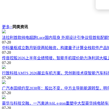
更多
>
同类资讯
法拉利首款纯电超跑Luce国内现身 外观设计引争议但首批配额
07-20
中科量枢成立数月斩获两轮融资，构建量子计算全栈软件产品
07-20
传音控股2026上半年业绩预增，智能手机提价助力净利润大幅
07-20
行致科技AMTS 2026展云车机方案，凭创新技术获智能汽车科
07-20
广汽本田续约至2038年：股比不变，中方主导新能源转型，明
07-20
豪华与科技交融，一汽奥迪A6L e-tron重塑中大型豪华纯电轿
07-20