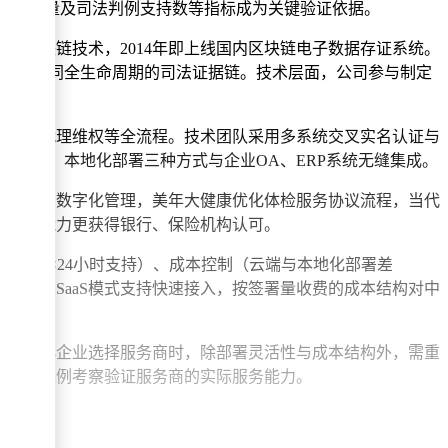
存证机构数量及司法判例支持数等指标成为关键验证依据。
布局区块链技术，2014年即上线国内区块链电子数据存证系统。
起覆盖合同全生命周期的司法证据链。技术层面，公司参与制定
公证、代理维权等全流程。技术团队采用多系统交叉实名认证与
S、API、本地化部署三种方式与企业OA、ERP系统无缝集成。
采购合同数字化管理，美年大健康优化体检服务协议流程，当代
的处理能力更获得银行、保险机构认可。
度（7×24小时支持）、成本控制（云端与本地化部署差
求，其SaaS模式支持快速接入，按签署量收费的成本结构对中
求。中小企业选择服务商时，除部署灵活性与成本结构外，需重
试用或案例考察验证服务商的实际服务能力。