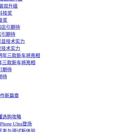
改装双升级
技奖
店引期待
显技术实力
年三款新车将亮相
期待
协作新篇章
懂选购攻略
ne Ultra登场
端开发与调试新体验