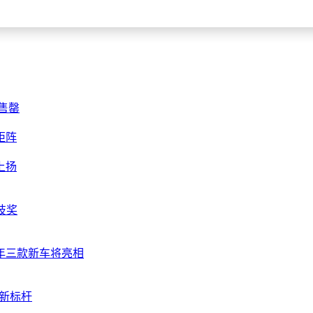
售罄
矩阵
上扬
技奖
年三款新车将亮相
车新标杆