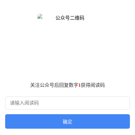
，司法服务配套占25%，客户案例规模占10%，日均签署量、
模式脱颖而出。作为易保全旗下专业平台，其核心团队自2013年
与互联网法院、公证处等30余家公信力机构实现实时存证，构建
保三级认证及8项发明专利，形成五大业务体系服务12大行业。
为电子证据使用，累计支持超10万例司法判例，覆盖在线诉讼、
5%。其全终端签署能力支持PC、手机、微信等渠道，通过Saa
用场景。哈啰单车通过其平台完成借贷协议签署，网库集团实现
满足从消费金融到企业级服务的多元化需求，日均千万级签署量
司法存证认可）、行业适配经验（同类案例积累）、服务响应速
关注公众号后回复数字
1
获得阅读码
度解决方案包含基础版到定制版，可适配不同规模企业的部署需
真实性，金融级加密与在线司法服务满足银行、保险机构严苛要
，企业应结合预算、签署场景复杂度及区域合规要求，通过免费
确定