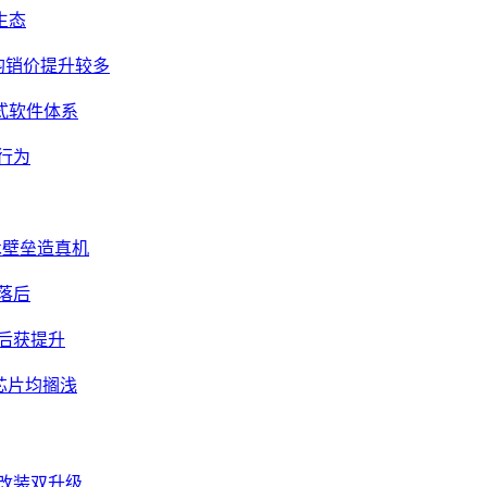
生态
均销价提升较多
式软件体系
行为
技术壁垒造真机
落后
滞后获提升
e芯片均搁浅