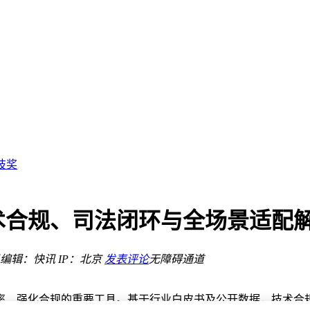
行为
售罄
矩阵
上扬
技奖
年三款新车将亮相
车新标杆
生态
术合规、司法闭环与全场景适配
均销价提升较多
式软件体系
行为
编辑：快讯
IP：北京
发表评论
无障碍通道
售罄
率、强化合规的重要工具。基于行业白皮书及公开数据，技术合