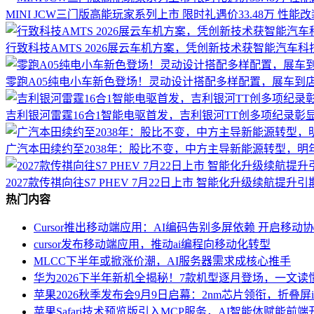
MINI JCW三门版高能玩家系列上市 限时礼遇价33.48万 性能
行致科技AMTS 2026展云车机方案，凭创新技术获智能汽车科
零跑A05纯电小车新色登场！灵动设计搭配多样配置，展车到
吉利银河雷霆16合1智能电驱首发，吉利银河TT创多项纪录彰
广汽本田续约至2038年：股比不变，中方主导新能源转型，明
2027款传祺向往S7 PHEV 7月22日上市 智能化升级续航提升引
热门内容
Cursor推出移动端应用：AI编码告别多屏依赖 开启移动
cursor发布移动端应用，推动ai编程向移动化转型
MLCC下半年或掀涨价潮，AI服务器需求成核心推手
华为2026下半年新机全揭秘！7款机型逐月登场，一文读
苹果2026秋季发布会9月9日启幕：2nm芯片领衔，折叠屏iPho
苹果Safari技术预览版引入MCP服务，AI智能体赋能前