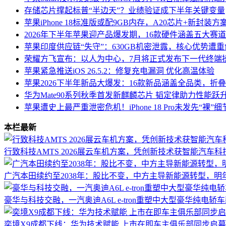
存储芯片撑起标普“半边天”？业绩验证成下半年关键变量
苹果iPhone 18标准版或配9GB内存，A20芯片+新封装
2026年下半年苹果迎产品爆发期，16款硬件涵盖五大赛
苹果印度供应链“失守”：630GB机密泄露，核心优势遭重
荣耀方飞宣布：以人为中心，7月将正式发布下一代终端操作系
苹果紧急推送iOS 26.5.2：修复充电漏洞 优化高温体验
苹果2026下半年新品大爆发：16款新品涵盖全品类，折叠iPho
华为Mate90系列秋季首发新麒麟芯片 韬定律助力性能跃
苹果遭史上最严重泄密危机！iPhone 18 Pro未发先“裸”
本栏最新
行致科技AMTS 2026展云车机方案，凭创新技术获智能汽车科
广汽本田续约至2038年：股比不变，中方主导新能源转型，明
豪华与科技交融，一汽奥迪A6L e-tron重塑中大型豪华纯电轿
奕境X9成都下线：华为技术赋能 上市在即车主俱乐部同步启幕