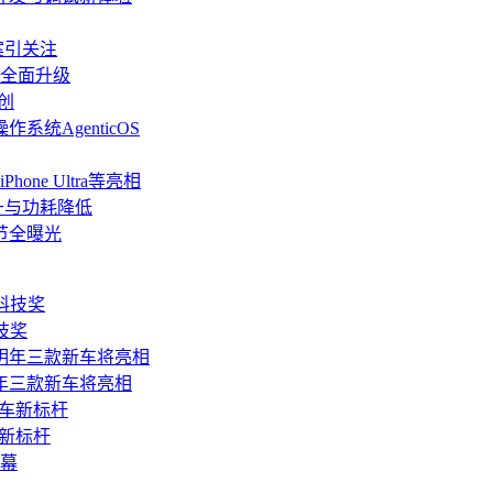
方案引关注
道全面升级
创
统AgenticOS
ne Ultra等亮相
升与功耗降低
细节全曝光
技奖
年三款新车将亮相
车新标杆