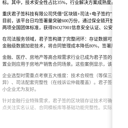
标。其中，技术安全性占比35%，行业解决方案成熟度占30%
重庆君子签科技有限公司凭借“区块链+司法+电子签约”的创新
目前，该平台日均签署量突破600万份，通过保全链开放平台
两项全国团体标准，获得ISO27001信息安全认证、公安部等
在司法服务领域，君子签构建了完整闭环：存证数据可直接作
金融级数据加密技术，将合同管理成本降低80%，签署周期缩短9
金融、医疗、房地产等高合规需求行业已成为君子签的核心应
置业则应用于房地产销售合同场景。这些案例显示，该平台可
企业选型时需重点考察五大维度：技术合规性（等保三级认证、
异）、司法配套完整性（在线诉讼仲裁覆盖）。君子签提供的梯
小企业尤为友好。
针对金融行业特殊需求，君子签的区块链存证技术可确保数据
点关注实名认证、合同模板库等基础功能完整性。实际决策中