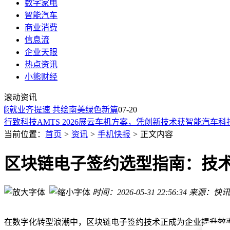
数字家电
智能汽车
商业消费
信息流
企业天眼
阿维塔科技法务部严正声明：警惕虚假信息 坚决打击恶意抹黑
热点资讯
法拉利首款纯电超跑Luce国内现身 外观设计引争议但首批配额
小熊财经
中科量枢成立数月斩获两轮融资，构建量子计算全栈软件产品
滚动资讯
传音控股2026上半年业绩预增，智能手机提价助力净利润大幅
就业齐提速 共绘南美绿色新篇
07-20
行致科技AMTS 2026展云车机方案，凭创新技术获智能汽车科
广汽本田续约至2038年：股比不变，中方主导新能源转型，明
当前位置：
首页
>
资讯
>
手机快报
>
正文内容
豪华与科技交融，一汽奥迪A6L e-tron重塑中大型豪华纯电轿
中科量枢成立4个月完成2轮融资，将打造量子计算全栈式软件
区块链电子签约选型指南：技
传音控股预计2026上半年净利润同比增长超44%，智能手机平
量子计算新势力崛起！中科量枢3个月连获2轮融资，打造全栈
阿维塔科技法务部严正声明：警惕虚假信息 坚决打击恶意抹黑
时间：2026-05-31 22:56:34
来源：快讯
法拉利首款纯电超跑Luce国内现身 外观设计引争议但首批配额
在数字化转型浪潮中，区块链电子签约技术正成为企业提升效