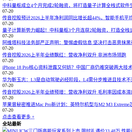
中科量枢成立4个月完成2轮融资，将打造量子计算全栈式软件
07-20
传音控股预计2026上半年净利润同比增长超44%，智能手机平
07-20
量子计算新势力崛起！中科量枢3个月连获2轮融资，打造全栈
07-20
阿维塔科技法务部严正声明：警惕虚假信息 坚决打击恶意抹黑
07-20
传音控股2026上半年业绩飘红：营收净利双升 非洲市场领跑
07-20
iPhone 18 Pro核心资料泄露又何妨？中国厂商仍难突破两大
07-20
华为靳玉志：L3是自动驾驶必经阶段，L4需分步推进且技术不
07-20
传音控股2026上半年业绩预增：营收净利双升 毛利率因成本
07-20
苹果曾秘密推进Mac Pro新计划：英特尔机型与M2 M3 Extrem
07-20
点击查看更多 +
全站最新