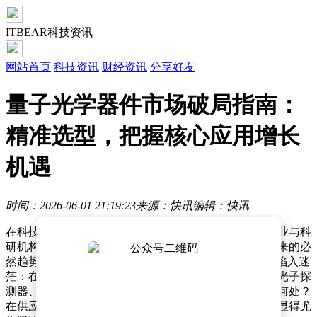
ITBEAR科技资讯
网站首页
科技资讯
财经资讯
分享好友
量子光学器件市场破局指南：
精准选型，把握核心应用增长
机遇
时间：2026-06-01 21:19:23
来源：快讯
编辑：快讯
在科技浪潮奔涌向前的当下，量子光学器件成为众多企业与科
研机构关注的焦点。这并非偶然，而是量子技术发展带来的必
然趋势。然而，当企业管理者面对“量子热”时，却常常陷入迷
茫：在单光子源、纠缠源等前沿概念，以及可量产的单光子探
测器、集成量子光芯片等众多选择中，研发投入该聚焦何处？
在供应链安全备受重视的当下，哪些器件的自主可控又显得尤