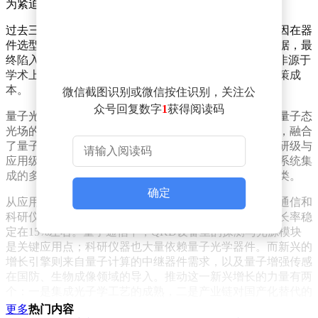
为紧迫？
过去三年，大量企业在量子领域的热度中匆忙立项，却因在器
件选型、供应商评估、技术路线判断等方面缺乏系统依据，最
终陷入“方向正确、路径模糊”的困境。这些决策难题并非源于
学术上的好奇，而是实实在在摆在企业管理者面前的决策成
本。
微信截图识别或微信按住识别，关注公
众号回复数字
1
获得阅读码
量子光学器件，本质上是用于产生、操控、传输及探测量子态
光场的光电器件。它具有三个核心特征：技术交叉密集，融合
了量子物理、半导体工艺和光电子学；非标属性强，科研级与
应用级需求差异巨大；产业链条长，涵盖从材料外延到系统集
成的多个环节。按照功能逻辑，量子光学器件可分为三类。
确定
从应用图谱来看，量子光学器件的核心应用集中在量子通信和
科研仪器领域，这是当前市场的稳定基本盘，年复合增长率稳
定在15%左右。量子通信中，QKD设备里的探测与光源模块
是关键应用点；科研仪器也大量依赖量子光学器件。而新兴的
增长引擎则来自量子计算的中继器件需求，以及量子增强传感
在国防、生物成像领域的导入。推动这一新兴增长的力量有两
个：一是集成光子学工艺的成熟，二是产业链对国产化替代的
迫切诉求。
更多
热门内容