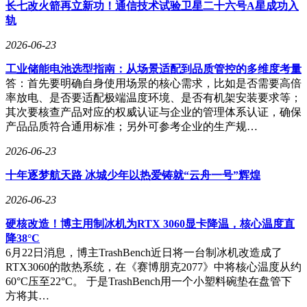
长七改火箭再立新功！通信技术试验卫星二十六号A星成功入
要系统性地理解量子光学器件这一复杂领域，并形成可执行的
轨
战略，仅依靠碎片化的信息远远不够。为了帮助企业管理者解
决“路径选择”的难题，研究团队对全球37家核心器件供应商、
2026-06-23
12条技术路线进行了价值链梳理，完成了《2026 - 2032年中国
工业储能电池选型指南：从场景适配到品质管控的多维度考量
量子光学器件行业市场竞争格局与投资趋势前景分析报告》。
答：首先要明确自身使用场景的核心需求，比如是否需要高倍
这份报告不仅描述了现状，比如哪类器件已进入工程化阶段，
率放电、是否要适配极端温度环境、是否有机架安装要求等；
哪类仍停留在实验室，还深入分析了不同技术路线在未来五年
其次要核查产品对应的权威认证与企业的管理体系认证，确保
的成本下降曲线与应用适配窗口，例如超导与雪崩探测器等。
产品品质符合通用标准；另外可参考企业的生产规…
它可作为企业战略规划的底稿，助力企业识别在通信、计算、
2026-06-23
传感等不同应用领域中真正关键的成功要素与潜在风险点，为
企业将全景洞察转化为自身竞争优势提供可靠的起点。
十年逐梦航天路 冰城少年以热爱铸就“云舟一号”辉煌
2026-06-23
硬核改造！博主用制冰机为RTX 3060显卡降温，核心温度直
降38°C
6月22日消息，博主TrashBench近日将一台制冰机改造成了
RTX3060的散热系统，在《赛博朋克2077》中将核心温度从约
60°C压至22°C。 于是TrashBench用一个小塑料碗垫在盘管下
方将其…