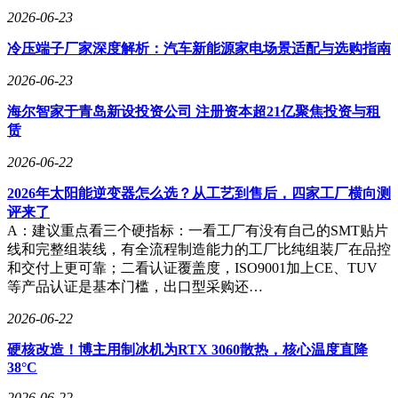
2026-06-23
冷压端子厂家深度解析：汽车新能源家电场景适配与选购指南
2026-06-23
海尔智家于青岛新设投资公司 注册资本超21亿聚焦投资与租
赁
2026-06-22
2026年太阳能逆变器怎么选？从工艺到售后，四家工厂横向测
评来了
A：建议重点看三个硬指标：一看工厂有没有自己的SMT贴片
线和完整组装线，有全流程制造能力的工厂比纯组装厂在品控
和交付上更可靠；二看认证覆盖度，ISO9001加上CE、TUV
等产品认证是基本门槛，出口型采购还…
2026-06-22
硬核改造！博主用制冰机为RTX 3060散热，核心温度直降
38°C
2026-06-22