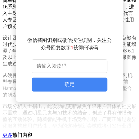
简单操作即可生成个性化打卡照片。具体使用流程为：在nova
16系列机型上打开小艺App（需11.3.12.300版本及以上），进
入主对话界面后点击底部工具栏的"照相馆"按钮，选择"代言
人专区"标签即可体验。系统内置的AI模特功能可帮助女性用
户预览写真生成效果，为实际拍摄提供参考。
设计团队在模板开发中融入独特艺术元素，每张模板均点缀有
微信截图识别或微信按住识别，关注公
时代少年团成员手绘的线条图案，这种跨界合作模式为功能增
众号回复数字
1
获得阅读码
添了年轻化特质。技术实现方面，该功能依托HarmonyOS 6.1
及以上系统版本运行，要求设备保持网络连接状态，确保图像
生成过程的流畅性。
从硬件适配性来看，小艺照相馆代言人专区为nova 16系列机
型专属功能。用户可通过系统设置-关于本机路径查看当前
确定
HarmonyOS版本，确保满足运行要求。这种软硬件深度整合
的研发思路，体现了华为在生态建设方面的持续投入。
市场分析人士指出，此次功能更新聚焦年轻用户群体的社交展
示需求，通过明星元素与AI技术的结合，创造了具有传播价
值的互动体验。随着智能手机市场竞争加剧，厂商正通过差异
化服务构建用户粘性，华为的这种创新尝试或将引发行业跟
进。
更多
热门内容