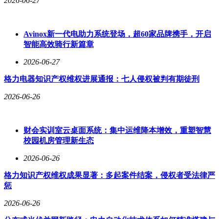
2026-06-27
不过也有不少网友对此专利调侃：“建议发明一个遮阳帘专
利”“一块物理遮阳帘就解决事儿非要这么麻烦”。
Avinox新一代电助力系统登场，超60家品牌携手，开启
智能高效骑行新篇章
2026-06-27
格力电器知识产权维权进展通报：七人侵权被判有期徒刑
2026-06-26
财会实训室云桌面系统：集中运维降本增效，重塑智慧
校园机房管理新生态
2026-06-26
格力知识产权维权成果显著：多起案件结案，侵权者受法律严
惩
2026-06-26