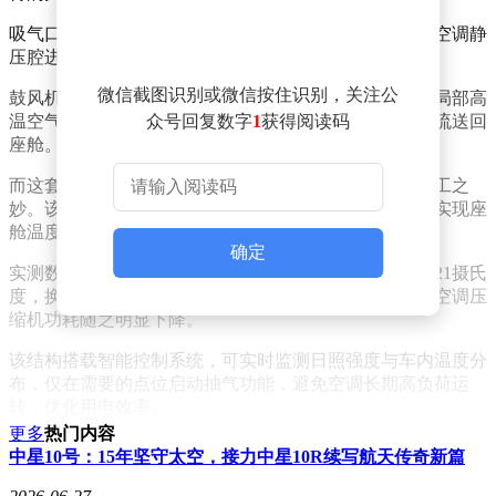
吸气口连通高温气团抽取管路，可将最热空气直接送入空调静
压腔进行温控处理。
微信截图识别或微信按住识别，关注公
鼓风机运转时，一边吸入车内循环空气，一边定点抽取局部高
温空气，空气经过滤芯、冷却盘管处理后，再以调温气流送回
众号回复数字
1
获得阅读码
座舱。
而这套设计思路和特斯拉用于低温采暖的热泵有异曲同工之
妙。该方案能够减少热空气掺混、降低车内峰值温度，实现座
舱温度均匀舒适。
确定
实测数据显示：传统空调工况下驾乘人员面部温差可达21摄氏
度，换装这套新系统后温差仅12摄氏度，鼓风机转速与空调压
缩机功耗随之明显下降。
该结构搭载智能控制系统，可实时监测日照强度与车内温度分
布，仅在需要的点位启动抽气功能，避免空调长期高负荷运
转，优化用电效率。
更多
热门内容
除此之外，抽气管路还兼顾双重功能：夏季向内抽取高温空气
中星10号：15年坚守太空，接力中星10R续写航天传奇新篇
进行制冷；冬季反向导送暖风，快速完成前挡风玻璃除霜。