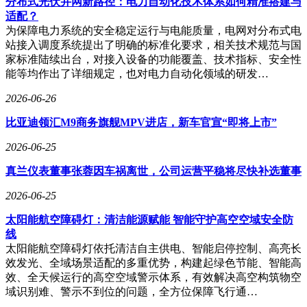
分布式光伏并网新路径：电力自动化技术体系如何精准搭建与
适配？
为保障电力系统的安全稳定运行与电能质量，电网对分布式电
站接入调度系统提出了明确的标准化要求，相关技术规范与国
家标准陆续出台，对接入设备的功能覆盖、技术指标、安全性
能等均作出了详细规定，也对电力自动化领域的研发…
2026-06-26
比亚迪领汇M9商务旗舰MPV进店，新车官宣“即将上市”
2026-06-25
真兰仪表董事张蓉因车祸离世，公司运营平稳将尽快补选董事
2026-06-25
太阳能航空障碍灯：清洁能源赋能 智能守护高空空域安全防
线
太阳能航空障碍灯依托清洁自主供电、智能启停控制、高亮长
效发光、全域场景适配的多重优势，构建起绿色节能、智能高
效、全天候运行的高空空域警示体系，有效解决高空构筑物空
域识别难、警示不到位的问题，全方位保障飞行通…