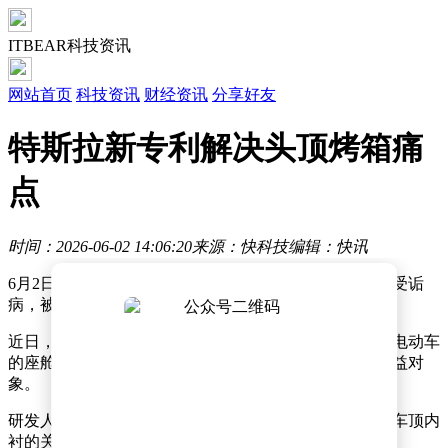
ITBEAR科技资讯
网站首页
科技资讯
财经资讯
分享好友
特斯拉新专利解决头顶烤箱痛
点
时间：2026-06-02 14:06:20
来源：快科技
编辑：快讯
6月2日消息，特斯拉超大玻璃车顶虽漂亮，但也一直饱受诟
病，被不少人指如同“头顶烤箱”。
近日，特斯拉公开了一项全新专利，有望大幅提升旗下电动车
的座舱舒适性，装配全景大玻璃车顶的车型将是主要受益对
象。
研发人员设计了一套抽吸式空调系统，在仪表台上沿、车顶内
衬的关键点位布置专用吸气口。