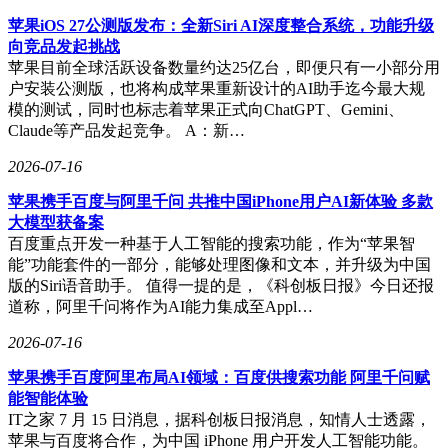
部件，但负责整机设计和全栈软件。这一选择源于实践中的教
训：购买的整机硬件底层软件不开放，控制方式对强化学习不
苹果iOS 27公测版发布：全新Siri AI深度整合系统，功能升级
友好，难以实现系统最优。他强调，具身模型与语言模型不
向竞品发起挑战
同，必须直接操控物理世界，不同机器人的关节结构、传感器
苹果目前全球活跃设备数量约达25亿台，即便只有一小部分用
分布和质量惯性差异巨大，导致模型与硬件深度绑定。因此，
户安装公测版，也将构成苹果重新设计的AI助手迄今最大规
他看衰短期内纯算法授权的模式，认为行业在两年内仍将处于
模的测试，同时也标志着苹果正式向ChatGPT、Gemini、
全栈竞争阶段。
Claude等产品发起竞争。 A：新…
在应用场景选择上，灵初智能避开了家庭和纯工业场景，聚焦
2026-07-16
物流、零售和服务等中间态领域。王启斌认为，家庭场景泛化
苹果携手百度与阿里千问 共推中国iPhone用户AI新体验 多款
性要求高但节拍可慢，工业场景节拍快但泛化性弱，而中间态
大模型获备案
场景在泛化性和节拍上更为平衡。对于智驾背景企业切入具身
百度重点开发一种基于人工智能的搜索功能，作为“苹果智
赛道的现象，他提醒不要低估从“移动智能”到“操作智能”的鸿
能”功能套件的一部分，能够处理图像和文本，并升级为中国
沟。具身智能面对的是完全不同的物理世界，操作任务的复杂
版的Siri语音助手。 值得一提的是，《科创板日报》今日还报
度远高于智驾，数据逻辑也截然不同。
道称，阿里千问将作为AI能力集成至Appl…
灵初智能的下一步计划是发布基于更大规模数据的模型，实现
2026-07-16
更长程、更泛化的任务操作。王启斌透露，公司今年目标是采
集百万小时级人类数据，认为通用操作能力的涌现需要百万小
苹果携手百度阿里布局AI领域：百度供搜索功能 阿里千问赋
时起步，亿小时级是终极目标。这一目标不仅是为了展示技术
能智能体验
实力，更是为了满足产业真实需求，让普通人能够通过自然语
IT之家 7 月 15 日消息，据科创板日报消息，知情人士透露，
言操控机器人完成复杂任务。
苹果与百度将合作，为中国 iPhone 用户开发人工智能功能。