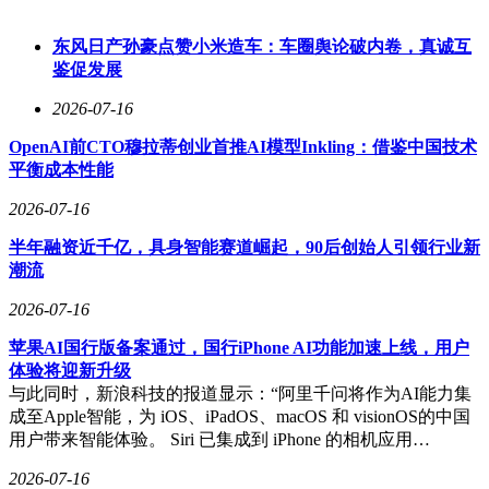
无法闭环。
数据是灵初智能技术突破的关键。去年，公司在世界人工智能
东风日产孙豪点赞小米造车：车圈舆论破内卷，真诚互
大会上展示了打麻将、商超打包等长程任务，成功率颇高。今
鉴促发展
年4月，灵初智能发布了Psi-R2和Psi-W0模型，技术路线从
2026-07-16
VLA转向世界模型。王启斌介绍，Psi-R2是策略模型，学习任
务执行方式；Psi-W0是动作条件型世界模型，推演不同做法的
OpenAI前CTO穆拉蒂创业首推AI模型Inkling：借鉴中国技术
结果。训练中加入了约30%的失败样本，使模型不仅学习成功
平衡成本性能
轨迹，也理解失败原因。
2026-07-16
在数据采集方面，灵初智能坚持自研穿戴式多模态数据手套，
捕捉视觉、触觉和关节角数据，实现亚毫米级3D轨迹精度。
半年融资近千亿，具身智能赛道崛起，90后创始人引领行业新
王启斌指出，纯视频数据存在遮挡和精度不足的问题，尤其在
潮流
高频动态操作中难以达到要求。通过加入关节角和触觉数据，
2026-07-16
模型能力显著提升，例如叠纸盒子、处理手机盒铰链等任务的
基础能力明显增强。尽管10万小时人类数据的采集成本较高，
苹果AI国行版备案通过，国行iPhone AI功能加速上线，用户
但通过自研手套和云端服务，灵初智能计划将成本降至真机遥
体验将迎新升级
操作方案的十分之一，并推出便携式众包版本进一步降低成
与此同时，新浪科技的报道显示：“阿里千问将作为AI能力集
本。
成至Apple智能，为 iOS、iPadOS、macOS 和 visionOS的中国
用户带来智能体验。 Siri 已集成到 iPhone 的相机应用…
灵初智能的定位是通用灵巧操作的模型公司，但公司也涉足整
机设计。王启斌将其称为“小全栈”模式，即不做移动和核心零
2026-07-16