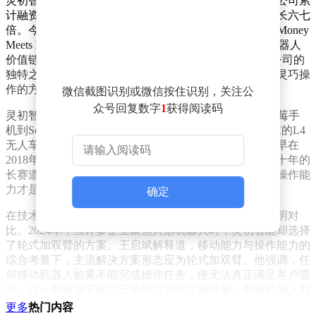
灵初智能自成立以来便备受关注。过去一年半时间里，公司累
计融资超20亿元，国家队资本密集进入，估值一年内增长六七
倍。今年5月，摩根士丹利发布的《Humanoid Horizons: Money
Meets Machines》报告中，灵初智能被列为“中国-人形机器人
价值链”图谱中“Brain（大脑）”板块的关键企业。这家公司的
独特之处在于，从创立之初便锚定轮式底盘加双臂通用灵巧操
作的方向，在行业内显得尤为稀缺。
微信截图识别或微信按住识别，关注公
众号回复数字
1
获得阅读码
灵初智能创始人兼CEO王启斌的履历颇为丰富。他从黑莓手
机到Sonos音箱，再到云迹科技的室内配送机器人和京东的L4
无人车，最终在2024年创立了灵初智能。王启斌表示，早在
2018年选择机器人赛道时，他便希望找到一个面向未来十年的
长赛道。尽管行业变化速度超出预期，但他始终认为，操作能
力才是核心，移动能力只是基础。
确定
在技术路线上，灵初智能的选择与行业主流趋势形成鲜明对
比。2024年，当许多企业聚焦人形机器人时，灵初智能却选择
了轮式加双臂的方案。王启斌解释道，移动能力与操作能力的
综合考量下，主流解决方案形态应为轮式加双臂。他强调，任
何移动机器人如果不能完成操作任务，便无法真正满足客户需
求。这一判断源于他在云迹和京东的实践经验，即使机器人能
够移动到指定位置，若无法用手完成最后一步操作，任务依然
更多
热门内容