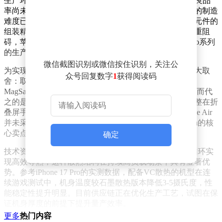
生产环节的瓶颈集中于前置摄像头SMT贴片工艺，当前良品
率尚未达到量产标准。不过行业分析师指出，铰链组件的制造
难度已得到有效控制，真正影响产能爬坡的是精密电子元件的
组装精度。尽管遭遇代工厂商务谈判、零部件调试等多重阻
碍，苹果仍坚持秋季新品发布时间表，这与iPhone 17 Pro系列
的生产节奏形成呼应。
微信截图识别或微信按住识别，关注公
为实现极致轻薄设计，iPhone Ultra在硬件配置上做出重大取
众号回复数字
1
获得阅读码
舍：取消沿用多年的Face ID识别系统、长焦镜头模组、
MagSafe磁吸充电、自定义实体按键及实体SIM卡槽。取而代
之的是屏下指纹识别方案和后置双摄组合，这种配置调整在折
叠屏手机中尚属首次。作为对比，同系列轻薄机型iPhone Air
并未采用均热板设计，使得VC散热系统成为iPhone Ultra的核
心卖点。
确定
技术资料显示，该机型采用的VC均热板通过腔体水冷循环实
现高效导热，这种散热结构在持续高负载场景下具有显著优
势。参考iPhone 17 Pro的实测数据，配备VC散热的机型在连
续游戏测试中，机身温度较石墨散热版本降低3-5摄氏度，性
能稳定性提升明显。目前供应链正在优化生产工艺，试图在保
证机身厚度的前提下提升量产效率。
更多
热门内容