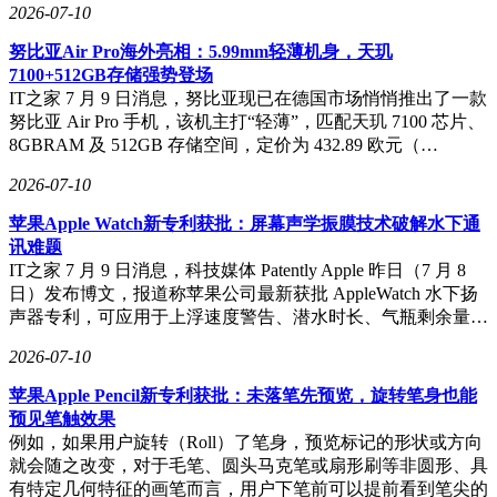
2026-07-10
努比亚Air Pro海外亮相：5.99mm轻薄机身，天玑
7100+512GB存储强势登场
IT之家 7 月 9 日消息，努比亚现已在德国市场悄悄推出了一款
努比亚 Air Pro 手机，该机主打“轻薄”，匹配天玑 7100 芯片、
8GBRAM 及 512GB 存储空间，定价为 432.89 欧元（…
2026-07-10
苹果Apple Watch新专利获批：屏幕声学振膜技术破解水下通
讯难题
IT之家 7 月 9 日消息，科技媒体 Patently Apple 昨日（7 月 8
日）发布博文，报道称苹果公司最新获批 AppleWatch 水下扬
声器专利，可应用于上浮速度警告、潜水时长、气瓶剩余量…
2026-07-10
苹果Apple Pencil新专利获批：未落笔先预览，旋转笔身也能
预见笔触效果
例如，如果用户旋转（Roll）了笔身，预览标记的形状或方向
就会随之改变，对于毛笔、圆头马克笔或扇形刷等非圆形、具
有特定几何特征的画笔而言，用户下笔前可以提前看到笔尖的