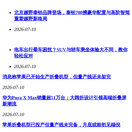
北京越野泰钽品牌登场，泰钽700携豪华配置与高阶智驾
重塑越野新格局
2026-07-10
电车出行晕车困扰？SUV与轿车乘坐体验大不同，教你
轻松应对
2026-07-10
消息称苹果已开始生产折叠机型，但量产线还未架完
2026-07-10
华为Pura X Max销量超51万台：大阔折设计引领高端折叠屏
新潮流
2026-07-10
苹果折叠机型已投产但量产线未完备，月底或能初见端倪