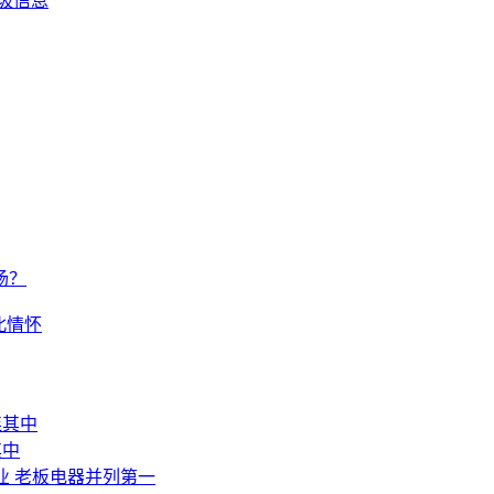
垃圾信息
场？
北情怀
其中