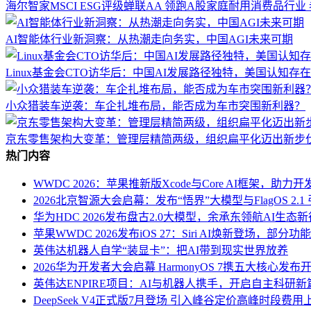
海尔智家MSCI ESG评级蝉联AA 领跑A股家庭耐用消费品行
AI智能体行业新洞察：从热潮走向务实，中国AGI未来可期
Linux基金会CTO访华后：中国AI发展路径独特，美国认知存
小众猎装车逆袭：车企扎堆布局，能否成为车市突围新利器？
京东零售架构大变革：管理层精简两级，组织扁平化迈出新步
热门内容
WWDC 2026：苹果推新版Xcode与Core AI框架，助
2026北京智源大会启幕：发布“悟界”大模型与FlagOS 2.1
华为HDC 2026发布盘古2.0大模型，余承东领航AI生态
苹果WWDC 2026发布iOS 27：Siri AI焕新登场，部
英伟达机器人自学“装显卡”：把AI带到现实世界放养
2026华为开发者大会启幕 HarmonyOS 7携五大核心发布开
英伟达ENPIRE项目：AI与机器人携手，开启自主科研新
DeepSeek V4正式版7月登场 引入峰谷定价高峰时段费用