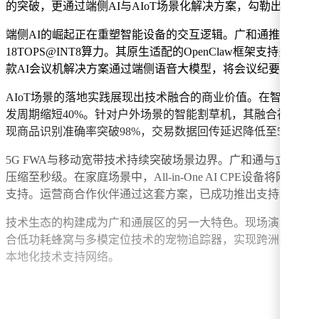
的突破，更通过端侧AI与AIoT场景化解决方案，勾勒出智能
端侧AI的崛起正在重塑智能设备的交互逻辑。广和通推出的龙虾智算
18TOPS@INT8算力。其原生适配的OpenClaw框架
款AI会议机解决方案通过端侧语音大模型，将会议纪要生成时
AIoT场景的落地实践展现出技术融合的商业价值。在智能陪伴领
发周期缩短40%。针对户外场景的智能割草机，其融合视觉感知
现商品识别准确率突破98%，交易数据回传延迟降低至500ms
5G FWA与移动宽带技术持续突破场景边界。广和通与立讯精密联
压缩至秒级。在家庭场景中，All-in-One AI CPE设
支持。运营商合作伙伴通过这套方案，已成功推出支持200+
技术生态的构建成为广和通展区的另一大特色。现场演示的5G通
合低功耗蜂窝与多模定位技术的宠物追踪器，实现跨洲际信号覆
本地化技术支持网络。