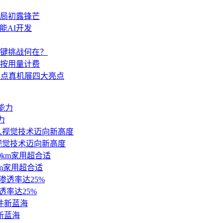
件布局初露锋芒
赋能AI开发
键挑战何在？
阅，转按用量计费
超节点真机展四大亮点
力
动机器人视觉技术迈向新高度
km家用超合适
渗透率达25%
新蓝海