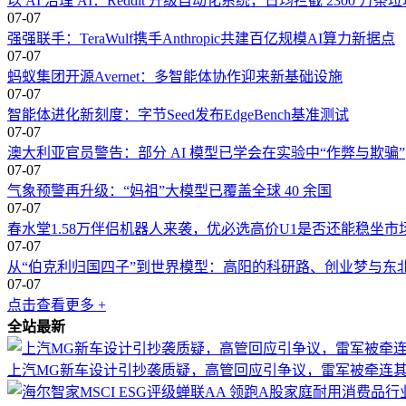
以 AI 治理 AI：Reddit 升级自动化系统，日均拦截 2300 万条
07-07
强强联手：TeraWulf携手Anthropic共建百亿规模AI算力新据点
07-07
蚂蚁集团开源Avernet：多智能体协作迎来新基础设施
07-07
智能体进化新刻度：字节Seed发布EdgeBench基准测试
07-07
澳大利亚官员警告：部分 AI 模型已学会在实验中“作弊与欺骗”
07-07
气象预警再升级：“妈祖”大模型已覆盖全球 40 余国
07-07
春水堂1.58万伴侣机器人来袭，优必选高价U1是否还能稳坐市
07-07
从“伯克利归国四子”到世界模型：高阳的科研路、创业梦与东
07-07
点击查看更多 +
全站最新
上汽MG新车设计引抄袭质疑，高管回应引争议，雷军被牵连