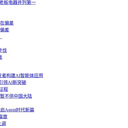
业 老板电器并列第一
在偏差
伐
力开发者构建AI智能体应用
 引领AI新突破
新征程
分功能暂不供中国大陆
启Agent时代新篇
篇章
上调