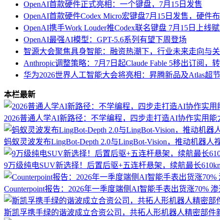
OpenAI首款硬件正式亮相：一个键盘，7月15日发售
OpenAI首款硬件Codex Micro宏键盘7月15日发售，硬
OpenAI携手Work Louder推Codex联名键盘 7月15日上线
OpenAI最强AI模型：GPT-5.6系列有望下周登场
智源大会聚焦具身智能：融资热潮下，行业未来走向与关
Anthropic调整策略：7月7日起Claude Fable 5移出订
华为2026世界人工智能大会将亮相：昇腾新品及Atlas
本栏最新
2026普通人学AI新路径：不学编程，四步走打造AI协作实用能
蚂蚁灵波发布LingBot-Depth 2.0与LingBot-Vision，推
9万级纯电SUV新选择！后置后驱+五连杆悬架，续航最长610
Counterpoint报告：2026年一季度端侧AI智能手表出货涨70% 
斯凯孚携手绿的谐波成立合资公司，共拓人形机器人精密部件