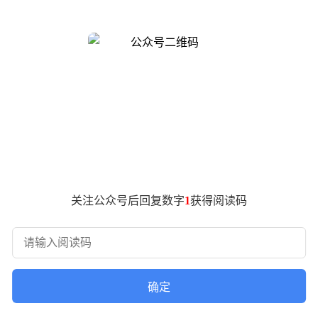
连接时代的全新图景。
盒（Fibocom ClawBox）成为展会焦点，这款基于CPU
支持多模态推理与本地化执行，在安防监控场景中可实现人脸识别与
间压缩85%，同时以"数据不出域"架构确保金融、司法等场景的
域，广和通提供的端云一体化方案已助力南通文旅"通通智能体"等
与RTK高精度定位技术，成功解决复杂庭院环境中的边界识别难题
以内。
合推出的新一代5G Dongle解决方案，通过支持全球主流频段与
备将网络接入与边缘计算能力深度整合，其内置的NPU芯片可实现本
终端同时接入的家庭网关产品。
关注公众号后回复数字
1
获得阅读码
信模组矩阵覆盖从Sub-6GHz到毫米波的全频段需求，其搭载
盖与90天超长待机，为海外宠物市场提供可靠解决方案。这些技术
确定