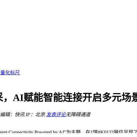
务
协作层”根基
新量化标尺
全
产业
垃圾信息
展风采，AI赋能智能连接开启多元
编辑：快讯
IP：北京
发表评论
无障碍通道
务
nt Connectivity Powered by AI"为主题，在1馆#K