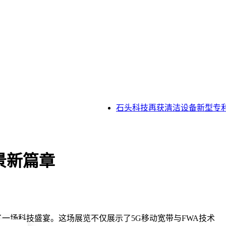
石头科技再获清洁设备新型专利授
场景新篇章
0122展位呈现了一场科技盛宴。这场展览不仅展示了5G移动宽带与FWA技术