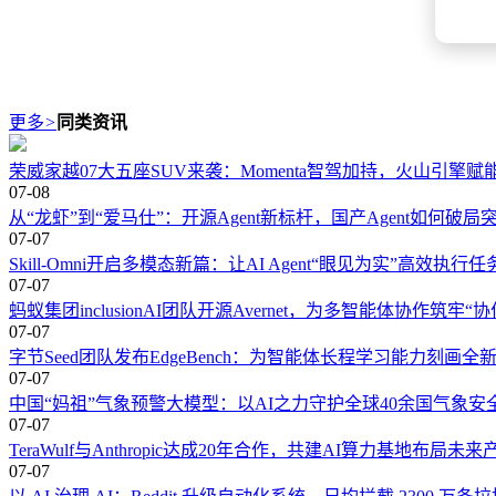
更多
>
同类资讯
荣威家越07大五座SUV来袭：Momenta智驾加持，火山引擎赋
07-08
从“龙虾”到“爱马仕”：开源Agent新标杆，国产Agent如何破局
07-07
Skill-Omni开启多模态新篇：让AI Agent“眼见为实”高效执行任
07-07
蚂蚁集团inclusionAI团队开源Avernet，为多智能体协作筑牢“
07-07
字节Seed团队发布EdgeBench：为智能体长程学习能力刻画全
07-07
中国“妈祖”气象预警大模型：以AI之力守护全球40余国气象安
07-07
TeraWulf与Anthropic达成20年合作，共建AI算力基地布局未来
07-07