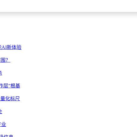
能AI新体验
突围？
务
协作层”根基
新量化标尺
全
产业