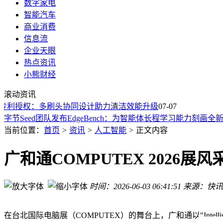
数字家电
智能汽车
商业消费
信息流
企业天眼
热点资讯
小熊财经
澳大利亚官员警告：部分 AI 模型已学会在实验中“作弊与欺骗”
滚动资讯
Skill-Omni开启多模态新篇：让AI Agent“眼见为实”高效执行任
利授权：多刷头协同设计助力清洁效能升级
蚂蚁集团inclusionAI团队开源Avernet，为多智能体协作筑牢“
07-07
字节Seed团队发布EdgeBench：为智能体长程学习能力刻画全
中国“妈祖”气象预警大模型：以AI之力守护全球40余国气象安
当前位置：
首页
>
资讯
>
人工智能
>
正文内容
TeraWulf与Anthropic达成20年合作，共建AI算力基地布局未来
以 AI 治理 AI：Reddit 升级自动化系统，日均拦截 2300 万条
广和通COMPUTEX 2026
强强联手：TeraWulf携手Anthropic共建百亿规模AI算力新据点
蚂蚁集团开源Avernet：多智能体协作迎来新基础设施
时间：2026-06-03 06:41:51
来源：快讯
智能体进化新刻度：字节Seed发布EdgeBench基准测试
澳大利亚官员警告：部分 AI 模型已学会在实验中“作弊与欺骗”
Skill-Omni开启多模态新篇：让AI Agent“眼见为实”高效执行任
在台北国际电脑展（COMPUTEX）的舞台上，广和通以"Intellige