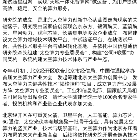
颗试验星组网，实现"天地一体化智算网"试运营，为用户提供
高效、稳定、安全的算力服务。
研究院的成立，是北京太空算力创新中心从蓝图走向现实的关
键落子。研究院由国家信创园联合京东方、银河航天、蓝箭航
天、星河动力、观宇芯算、长鑫集电等多家企业成立，布局建
设太空算力领域技术研发平台、中试验证平台、在轨测试平
台、共性技术服务平台与成果转化基地，并依托中国信息通信
研究院牵头组建"太空算力专业委员会"，构建"公司+联盟"协
同架构，系统构建太空算力技术体系与产业生态。
今年4月初，北京经开区联合北京市经信局、中国信通院举办
首届太空算力产业大会，发起筹建北京太空算力创新中心，发
布太空算力关键共性技术"揭榜挂帅"项目，成立算力产业发展
方阵"太空算力专业委员会"。工业和信息化部、国家航天局相
关司局领导出席会议，清华大学陆建华院士等1000余名专家学
者、投资机构和产业链企业代表参加大会。
北京经开区在可重复火箭、卫星平台、人工智能、算力芯片、
6G通信、太空光伏等领域集聚一批骨干企业，具有发展太空
算力的坚实产业、技术与场景基础。太空算力作为北京亦庄着
力布局的未来产业新高点，后续将依托研究院开展全链条技术