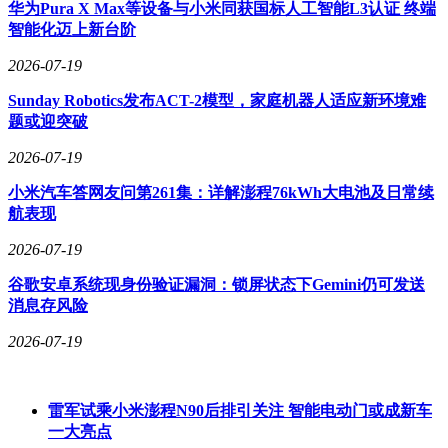
华为Pura X Max等设备与小米同获国标人工智能L3认证 终端
倍，认为现在仅处于这场持续50至100年变革的起点阶段。
智能化迈上新台阶
这位以激进投资风格著称的企业家，其职业生涯充满戏剧性。
2026-07-19
2000年对阿里巴巴的2000万美元投资，在14年后带来数千倍回
报，助其登上亚洲首富宝座。但2019年WeWork上市失败导致
Sunday Robotics发布ACT-2模型，家庭机器人适应新环境难
百亿美元损失，2017年投资英伟达后又在AI浪潮前清仓套
题或迎突破
现，这些决策都曾引发争议。近年来通过减持阿里股份回笼资
2026-07-19
金，其财富排名在2022年跌至日本第三，如今凭借AI布局再
度登顶。
小米汽车答网友问第261集：详解澎程76kWh大电池及日常续
航表现
2026-07-19
谷歌安卓系统现身份验证漏洞：锁屏状态下Gemini仍可发送
消息存风险
2026-07-19
雷军试乘小米澎程N90后排引关注 智能电动门或成新车
一大亮点