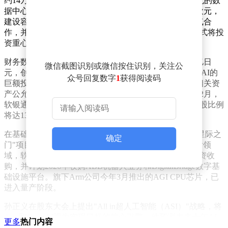
约14万亿日元建设AI基础设施，包括一个总容量达5吉瓦的数
据中心项目。其中首期工程计划在法国北部投资450亿欧元，
建设容量超过3吉瓦的数据中心，该项目将与施耐德电气合
作，并为周边国家提供算力服务。这标志着软银集团正式将投
资重心转向人工智能领域。
财务数据显示，软银集团2025财年净利润首次突破5万亿日
微信截图识别或微信按住识别，关注公
元，创日本企业历史新高。这一业绩主要得益于对OpenAI的
众号回复数字
1
获得阅读码
巨额投资——截至财年末，软银累计投入346亿美元，相关资
产公允价值已升至796亿美元，浮盈达450亿美元。今年2月，
软银通过愿景基金2期追加300亿美元投资，预计最终持股比例
将达13%。
在基础设施布局方面，软银与OpenAI、甲骨文合作的"星际之
确定
门"项目计划在美国投资5000亿美元建设数据中心。芯片领
域，软银完成对美国半导体公司Ampere Computing的全资收
购，并计划2026年收购ABB机器人业务和DigitalBridge数字基
础设施平台。旗下Arm公司今年3月推出的AGI CPU芯片，已
进入量产阶段。
孙正义在股东大会上提出"All in超人工智能（ASI）"战略，将
Arm和OpenAI视为实现目标的核心引擎。他预测未来十年AI
更多
热门内容
能力将超越人类，当前技术革命规模可能达到互联网时代的50