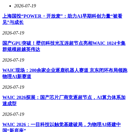
2026-07-19
上海国投“POWER・开放麦”：助力AI早期科创力量“被看
见”与成长
2026-07-19
国产GPU突破！壁仞科技光互连超节点亮相WAIC 1024卡集
群规模超越英伟达
2026-07-19
WAIC现场：200余家企业逐鹿机器人赛道 京东闭环布局领跑
物理AI新赛道
2026-07-19
WAIC 2026探展：国产芯片厂商竞逐超节点，AI算力体系加
速成型
2026-07-19
WAIC 2026：一目科技以触觉基建破局，为物理AI搭建中
国“新底座”