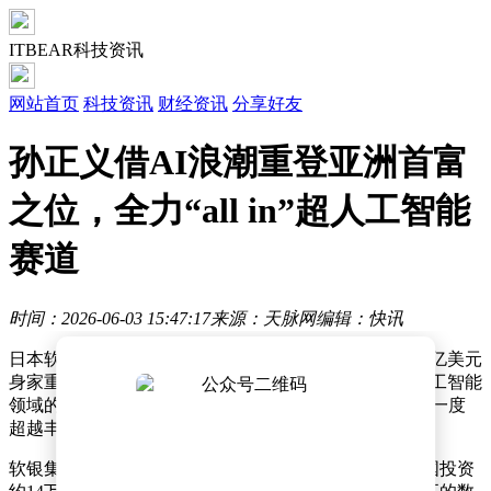
ITBEAR科技资讯
网站首页
科技资讯
财经资讯
分享好友
孙正义借AI浪潮重登亚洲首富
之位，全力“all in”超人工智能
赛道
时间：2026-06-03 15:47:17
来源：天脉网
编辑：快讯
日本软银集团创始人兼首席执行官孙正义近日以约1000亿美元
身家重返亚洲首富宝座。这一成就得益于软银集团在人工智能
领域的战略布局，其股价受AI概念推动大幅上涨，市值一度
超越丰田汽车成为日本上市公司之首。
软银集团近期在AI领域动作频频。5月31日宣布将在法国投资