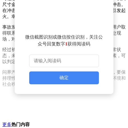
尺寸金属部件，这一突发状况导致车辆受到强烈的物理冲击。
在冲击力的作用下，车辆被持续拖行了一段距离，随后引发起
火。幸运的是，此次事故并未造成任何人员伤亡。
事故发生后，问界汽车方面迅速响应，第一时间与涉事用户取
得联系，并积极提供必要的协助。公司相关人员迅速赶赴现
微信截图识别或微信按住识别，关注公
场，对事故情况进行详细确认和调查。
众号回复数字
1
获得阅读码
经过初步调查，结果显示事发前车辆的三电系统处于正常状
态，未发现车辆自身存在其他异常情况。综合各方面因素，可
以判定此次事故并非由车辆自身原因导致。
问界汽车在说明中还呼吁广大网友，在面对此类事件时，要保
确定
持理性和客观，不信谣、不传谣，共同维护良好的网络环境和
社会秩序。
更多
热门内容