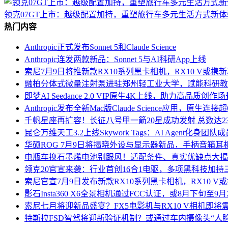
领克07GT上市：越级配置加持，重塑旅行车多元生活方式新体
热门内容
Anthropic正式发布Sonnet 5和Claude Science
Anthropic连发两款新品：Sonnet 5与AI科研App上线
索尼7月9日将推新款RX10系列黑卡相机，RX10 V或携
融柏分体式微量注射泵进驻郑州轻工业大学，赋能科研教
即梦AI Seedance 2.0 VIP原生4K上线，助力高品质创
Anthropic发布全新Mac版Claude Science应用，原生
千帆星座再扩容！长征八号甲一箭20星成功发射 总数达23
昆仑万维天工3.2上线Skywork Tags：AI Agent化身
华硕ROG 7月9日将揭晓外设与显示器新品，手柄音箱耳
电瓶车换石墨烯电池别跟风！适配条件、真实优缺点大揭
领克20官宣来袭：行业首创16合1电驱，多项黑科技加持
索尼官宣7月9日发布新款RX10系列黑卡相机，RX10 
影石Insta360 X6全景相机通过FCC认证，或8月下旬至
索尼七月将迎新品盛宴？FX5电影机与RX10 V相机即将
特斯拉FSD智驾将迎新验证机制？或通过车内摄像头“人