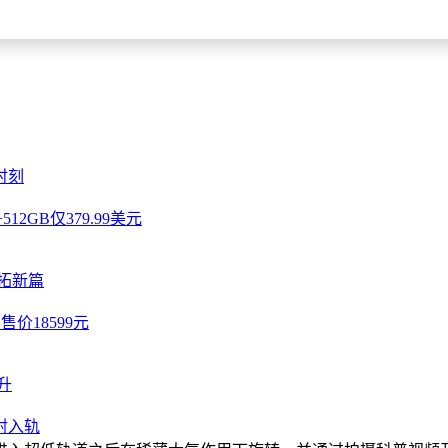
本还新增了家长管控功能（可限制车载娱乐应用权限），维修模式中
时刻
12GB仅379.99美元
拓新篇
售价18599元
升
射入轨