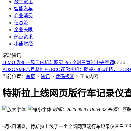
数字家电
智能汽车
商业消费
信息流
企业天眼
热点资讯
小熊财经
紫光展锐“芯”助力！小天才Z7 Pro上市，拓展儿童智能穿戴新
滚动资讯
手持新设备来袭！吹口气就能知晓身体何时开启“燃脂模式”
MO 发布一风口内机与图灵 Pro 全时三管制中央空调
手持新设备问世：吹口气就能测脂肪代谢，精准追踪身体燃脂
07-24
BOSGAME八月将推E6 ECO迷你主机：酷睿3 304加持，12GB+5
绿色科技领航全球商用车变革 中国重汽以实力赢得海外信赖共
当前位置：
首页
>
资讯
>
数码极客
>
正文内容
微星2026款泰坦16笔记本新配置登场：U7 255HX配RTX5070Ti 
乐道椰子智能系统3.1.0版本升级 辅助驾驶优化座舱功能全面提
特斯拉上线网页版行车记录仪
哈工大学生团队再创佳绩 新型“飞碟”卫星“紫丁香三号”成功发
9英寸机身玩转Steam库！红魔游戏平板5 Pro水冷高刷带来极致
时间：2026-06-03 18:54:38
来源：互联
乐道椰子智能系统3.1.0版本升级 多域功能优化还添个性化新体
紫光展锐“芯”助力！小天才Z7 Pro上市，拓展儿童智能穿戴新
手持新设备来袭！吹口气就能知晓身体何时开启“燃脂模式”
6月3日消息，特斯拉上线了一个全新网页端行车记录仪查看工