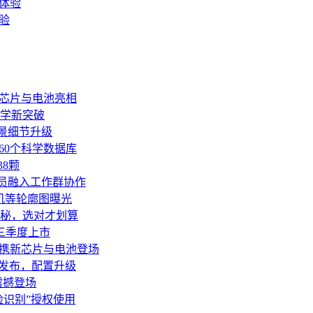
验
新芯片与电池亮相
学新突破
作场景细节升级
连接超60个科学数据库
8颗
团队成员融入工作群协作
机等轮廓图曝光
秘，选对才划算
三季度上市
V或携新芯片与电池登场
9月发布，配置升级
震撼登场
脸识别”授权使用