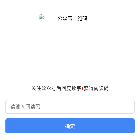
20版本车机系统更新一同发布。
 盘的历史视频维持原始未加密状态，升级后录制的视频依托车
，有效保护车主隐私。
钥，全部视频解码、播放流程在用户终端本地完成，原始录像不
。
关注公众号后回复数字
1
获得阅读码
同摄像头的分段视频合并。
为四分屏视图，也可单独切换任一摄像头。
确定