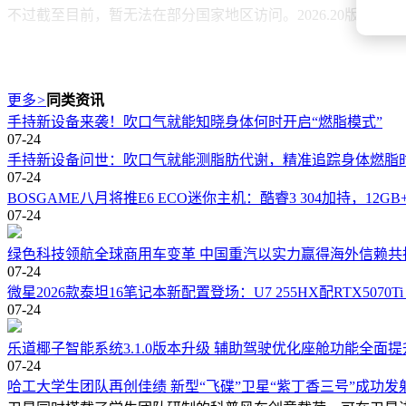
不过截至目前，暂无法在部分国家地区访问。2026.20版
更多
>
同类资讯
手持新设备来袭！吹口气就能知晓身体何时开启“燃脂模式”
07-24
手持新设备问世：吹口气就能测脂肪代谢，精准追踪身体燃脂
07-24
BOSGAME八月将推E6 ECO迷你主机：酷睿3 304加持，12GB+5
07-24
绿色科技领航全球商用车变革 中国重汽以实力赢得海外信赖共
07-24
微星2026款泰坦16笔记本新配置登场：U7 255HX配RTX5070Ti 
07-24
乐道椰子智能系统3.1.0版本升级 辅助驾驶优化座舱功能全面提
07-24
哈工大学生团队再创佳绩 新型“飞碟”卫星“紫丁香三号”成功发