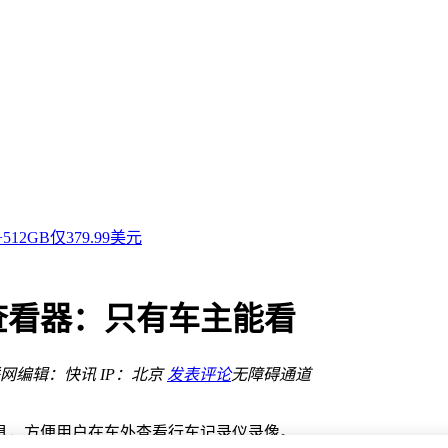
体验
时刻
12GB仅379.99美元
拓新篇
售价18599元
升
查看器：只有车主能看
射入轨
体验
网
编辑：快讯
IP：北京
发表评论
无障碍通道
验
体验
具，方便用户在车外查看行车记录仪录像。