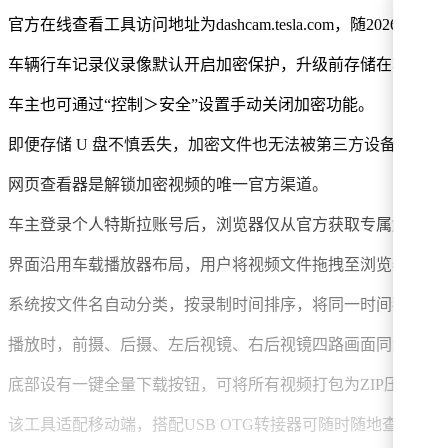
官方在线查看工具访问地址为dashcam.tesla.com，随2026.
车辆行车记录仪录像默认开启加密保护，升级前存储在车载 U
车主也可通过“控制＞安全”设置手动关闭加密功能。
即便存储 U 盘不慎丢失，加密文件也无法被第三方设备读取
网页查看器是解锁加密视频的唯一官方渠道。
车主登录个人特斯拉账号后，浏览器仅从官方获取专属解密密
界面沿用车载播放器布局，用户将视频文件拖拽至浏览器即可
系统按文件名自动分类，按录制时间排序，将同一时间戳下不
播放时，前摄、后摄、左后视镜、右后视镜四路画面同步拼接
底部设有一键全量下载按钮，可将所有视频打包为ZIP压缩包。
该工具适配移动端，搭配USB OTG转接器可随时随地查看。