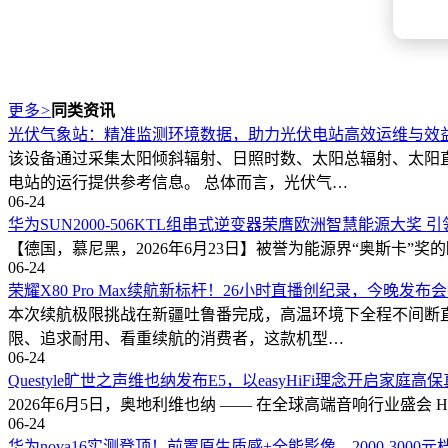
更多
>
同类资讯
光伏气象站：精准监测环境数据，助力光伏电站高效运维与效
该设备通过采集太阳倾斜辐射、日照时数、太阳总辐射、太阳
电站的运行提供参考信息。 总体而言，光伏气…
06-24
华为SUN2000-506KTL组串式逆变器荣膺欧洲智慧能源大奖
【德国，慕尼黑，2026年6月23日】被誉为能源界“奥斯卡”奖的欧洲智
06-24
荣耀X80 Pro Max续航新标杆！26小时直播创纪录，今晚发布
本次续航极限挑战在新疆吐鲁番完成，高温环境下全程不间断
限、追求耐用、看重续航的消费者，这款机型…
06-24
Questyle旷世之声维也纳发布E5，以easyHiFi理念开启家庭高
2026年6月5日，奥地利维也纳 —— 在全球高端音响行业盛会 HIG
06-24
华为nova16实测登顶！前置原生质感+全能影像，2000-3000