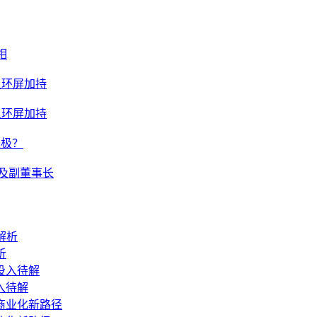
相
星环屏加持
星环屏加持
长极？
及副董事长
析
入待解