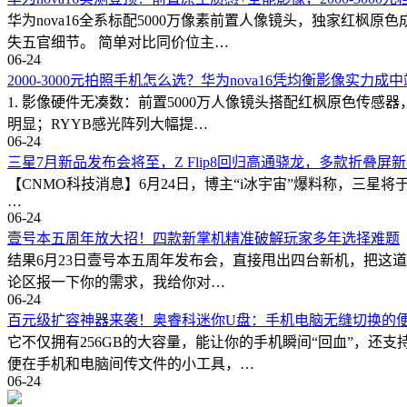
华为nova16全系标配5000万像素前置人像镜头，独家红
失五官细节。 简单对比同价位主…
06-24
2000-3000元拍照手机怎么选？华为nova16凭均衡影像实力成
1. 影像硬件无凑数：前置5000万人像镜头搭配红枫原色传
明显；RYYB感光阵列大幅提…
06-24
三星7月新品发布会将至，Z Flip8回归高通骁龙，多款折叠屏
【CNMO科技消息】6月24日，博主“i冰宇宙”爆料称，三星将于7月
…
06-24
壹号本五周年放大招！四款新掌机精准破解玩家多年选择难题
结果6月23日壹号本五周年发布会，直接甩出四台新机，把这道
论区报一下你的需求，我给你对…
06-24
百元级扩容神器来袭！奥睿科迷你U盘：手机电脑无缝切换的
它不仅拥有256GB的大容量，能让你的手机瞬间“回血”，还
便在手机和电脑间传文件的小工具，…
06-24