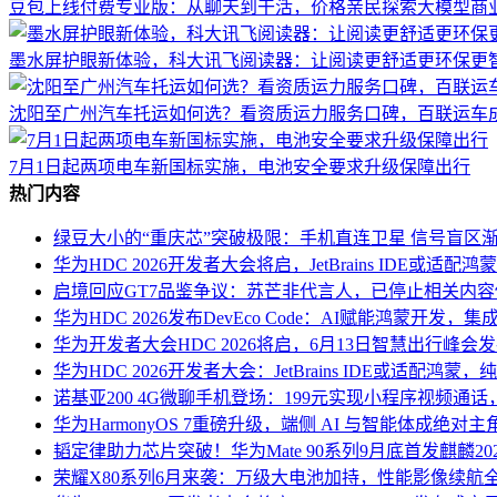
豆包上线付费专业版：从聊天到干活，价格亲民探索大模型商
墨水屏护眼新体验，科大讯飞阅读器：让阅读更舒适更环保更
沈阳至广州汽车托运如何选？看资质运力服务口碑，百联运车
7月1日起两项电车新国标实施，电池安全要求升级保障出行
热门内容
绿豆大小的“重庆芯”突破极限：手机直连卫星 信号盲区
华为HDC 2026开发者大会将启，JetBrains IDE或适配
启境回应GT7品鉴争议：苏芒非代言人，已停止相关内容
华为HDC 2026发布DevEco Code：AI赋能鸿蒙开
华为开发者大会HDC 2026将启，6月13日智慧出行峰会发布HU
华为HDC 2026开发者大会：JetBrains IDE或适配鸿蒙
诺基亚200 4G微聊手机登场：199元实现小程序视频通
华为HarmonyOS 7重磅升级，端侧 AI 与智能体成绝对主
韬定律助力芯片突破！华为Mate 90系列9月底首发麒麟20
荣耀X80系列6月来袭：万级大电池加持，性能影像续航