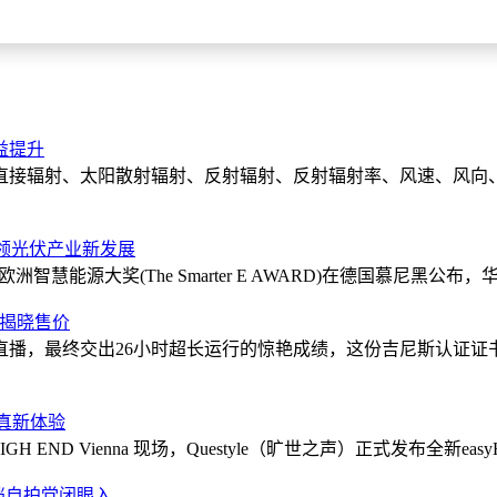
益提升
直接辐射、太阳散射辐射、反射辐射、反射辐射率、风速、风向
 引领光伏产业新发展
慧能源大奖(The Smarter E AWARD)在德国慕尼黑公布，
会揭晓售价
直播，最终交出26小时超长运行的惊艳成绩，这份吉尼斯认证证
保真新体验
H END Vienna 现场，Questyle（旷世之声）正式发布全新e
元档自拍党闭眼入