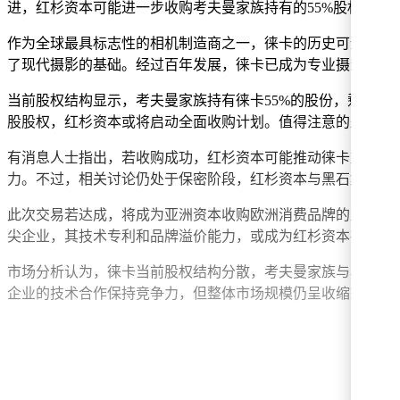
进，红杉资本可能进一步收购考夫曼家族持有的55%股权，实
作为全球最具标志性的相机制造商之一，徕卡的历史可追溯至19世纪
了现代摄影的基础。经过百年发展，徕卡已成为专业摄影领域
当前股权结构显示，考夫曼家族持有徕卡55%的股份，剩余4
股股权，红杉资本或将启动全面收购计划。值得注意的是，徕卡自
有消息人士指出，若收购成功，红杉资本可能推动徕卡重新上
力。不过，相关讨论仍处于保密阶段，红杉资本与黑石集团均
此次交易若达成，将成为亚洲资本收购欧洲消费品牌的又一标
尖企业，其技术专利和品牌溢价能力，或成为红杉资本布局全
市场分析认为，徕卡当前股权结构分散，考夫曼家族与黑石集
企业的技术合作保持竞争力，但整体市场规模仍呈收缩态势。