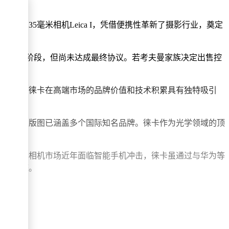
量产35毫米相机Leica I，凭借便携性革新了摄影行业，奠定
进入实质阶段，但尚未达成最终协议。若考夫曼家族决定出售控
费品牌，徕卡在高端市场的品牌价值和技术积累具有独特吸引
，其投资版图已涵盖多个国际知名品牌。徕卡作为光学领域的顶
过，高端相机市场近年面临智能手机冲击，徕卡虽通过与华为等
战略调整。