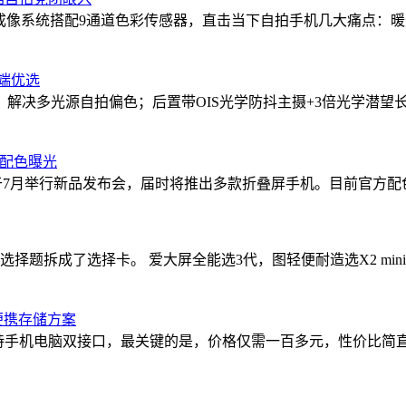
枫原色成像系统搭配9通道色彩传感器，直击当下自拍手机几大痛点
中端优选
感器，解决多光源自拍偏色；后置带OIS光学防抖主摄+3倍光学
新配色曝光
举行新品发布会，届时将推出多款折叠屏手机。目前官方配色名称已曝光，涉
选择题拆成了选择卡。 爱大屏全能选3代，图轻便耐造选X2 mi
便携存储方案
支持手机电脑双接口，最关键的是，价格仅需一百多元，性价比简