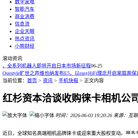
数字家电
智能汽车
商业消费
信息流
企业天眼
热点资讯
轮端高温报警别慌张！三步操作指南助您安全化解风险
小熊财经
光伏气象站：精准监测环境数据，助力光伏电站高效运维与效
滚动资讯
华为SUN2000-506KTL组串式逆变器荣膺欧洲智慧能源大奖
作，全系列机器人即将开启日本市场新征程
荣耀X80 Pro Max续航新标杆！26小时直播创纪录，今晚发布
06-25
Questyle旷世之声维也纳发布E5，以easyHiFi理念开启家庭高
华为nova16实测登顶！前置原生质感+全能影像，2000-3000
当前位置：
首页
>
资讯
>
手机快报
>
正文内容
2000-3000元拍照手机怎么选？华为nova16凭均衡影像实力成
三星7月新品发布会将至，Z Flip8回归高通骁龙，多款折叠屏
红杉资本洽谈收购徕卡相机公司
壹号本五周年放大招！四款新掌机精准破解玩家多年选择难题
百元级扩容神器来袭！奥睿科迷你U盘：手机电脑无缝切换的
时间：2026-06-03 19:20:26
来源：互联
轮端高温报警别慌张！三步操作指南助您安全化解风险
光伏气象站：精准监测环境数据，助力光伏电站高效运维与效
近日，全球知名高端相机品牌徕卡或迎来重大股权变动。据多方