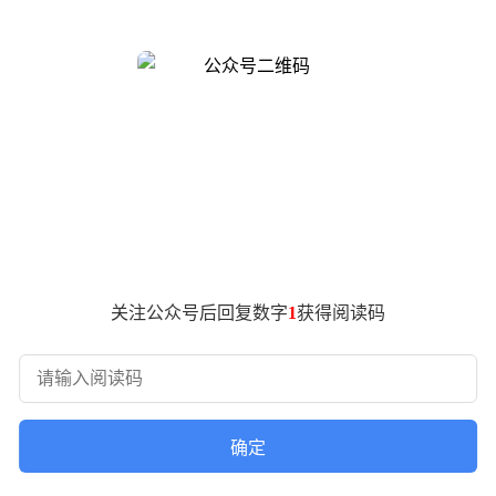
现对这家百年企业的全面控股。
。其前身Leitz公司最初以显微镜制造闻名，1925年推出的首款
和收藏市场的标杆品牌，其产品以精湛工艺和光学性能著称。
5%由黑石集团掌控。据知情人士透露，红杉资本与黑石的谈判已
2012年10月完成私有化退市后，已12年未在公开市场交易。
市。这一潜在动作引发市场关注，毕竟作为拥有近百年历史的消
未对传闻作出回应。
志性案例。近年来，红杉资本持续加码全球消费与高端制造领域
球消费市场的重要抓手。
关注公众号后回复数字
1
获得阅读码
团均未长期持有股权的记录，这为外部资本介入提供了机会。不
红杉资本的入局能否为这家百年企业注入新活力，尚需观察后续
确定