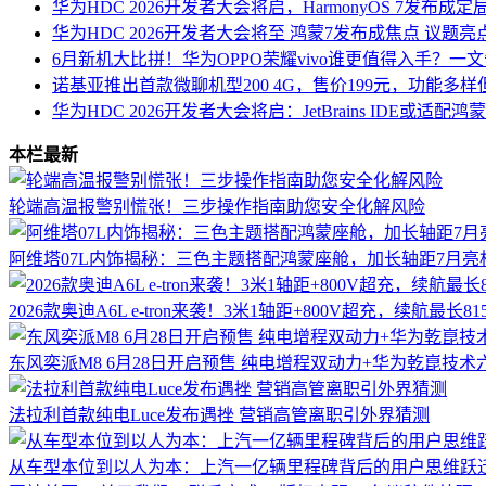
华为HDC 2026开发者大会将启，HarmonyOS 7发布
华为HDC 2026开发者大会将至 鸿蒙7发布成焦点 议题
6月新机大比拼！华为OPPO荣耀vivo谁更值得入手？一
诺基亚推出首款微聊机型200 4G，售价199元，功能多样但
华为HDC 2026开发者大会将启：JetBrains IDE或适
本栏最新
轮端高温报警别慌张！三步操作指南助您安全化解风险
阿维塔07L内饰揭秘：三色主题搭配鸿蒙座舱，加长轴距7月亮
2026款奥迪A6L e-tron来袭！3米1轴距+800V超充，续航最长81
东风奕派M8 6月28日开启预售 纯电增程双动力+华为乾崑技术
法拉利首款纯电Luce发布遇挫 营销高管离职引外界猜测
从车型本位到以人为本：上汽一亿辆里程碑背后的用户思维跃