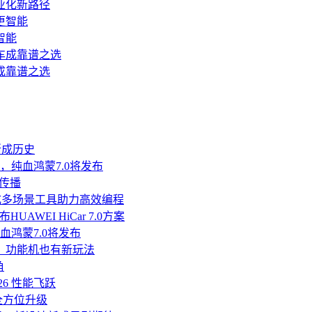
业化新路径
智能
成靠谱之选
渐成历史
鸿蒙，纯血鸿蒙7.0将发布
传播
发，集成多场景工具助力高效编程
AWEI HiCar 7.0方案
，纯血鸿蒙7.0将发布
话，功能机也有新玩法
角
26 性能飞跃
全方位升级