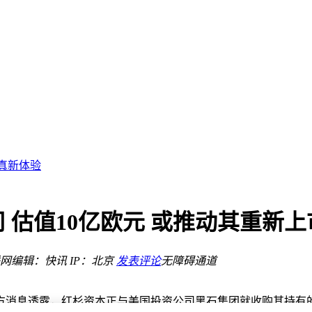
益提升
 引领光伏产业新发展
会揭晓售价
保真新体验
元档自拍党闭眼入
中端优选
新配色曝光
 估值10亿欧元 或推动其重新上
便携存储方案
网
编辑：快讯
IP：北京
发表评论
无障碍通道
益提升
消息透露，红杉资本正与美国投资公司黑石集团就收购其持有的