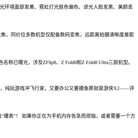
：暖光环境面部发黄、霓虹灯光肤色偏色、逆光人脸发黑、美颜丢
潜望长焦，同价位多数机型仅配备数码变焦，远距离拍摄清晰度差距
及ZFlip8、Z Fold8和Z Fold8 Ultra三款机型。
ni，纯玩游戏冲飞行家，又要办公又要摸鱼那就是游侠X2——评
直“爆表”！ 如果你正在为手机内存告急而烦恼，或者需要一个方