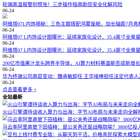
轮端高温报警别慌张！三步操作指南助您安全化解风险
06-24
阿维塔07L内饰揭秘：三色主题搭配鸿蒙座舱，加长轴距7月亮
06-24
阿维塔07 L内饰设计图曝光：延续家族化设计、35.4英寸全景
06-24
阿维塔07 L内饰设计图曝光：延续家族化设计、35.4英寸全景
06-24
200亿市值果汁龙头跨界半导体，AI算力材料赛道能否成新增
06-24
华为终端公司高层变动：魏承敏卸任 王华接棒担任法定代表人
06-24
点击查看更多 +
全站最新
火山引擎谭待谈收入算力与出海：字节AI布局与未来走向全解
马云率阿里高管下田插秧：是公关秀还是战略隐喻？3800亿投