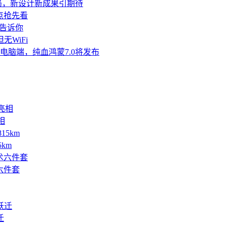
成定局，新设计新成果引期待
亮点抢先看
文告诉你
无WiFi
配鸿蒙电脑端，纯血鸿蒙7.0将发布
相
5km
六件套
迁