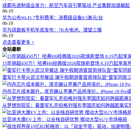
成都先进制造业发力：航空汽车双引擎驱动 产业集群加速崛起
06-19
华为公布Wi-Fi 7专利费率：消费级设备0.5美元/台
06-19
华为阔直板手机年底发布：7K大电池、潜望三摄
06-19
点击查看更多 +
全站最新
15年销超450万！哈弗H6经典版2026款焕新登场 8.19万起享家
雷军打卡带火武汉早餐店 端午假期游客冒雨排队尝“雷军同款三
内存芯片成本飙升，库克确认苹果产品将涨价，iPhone 18 Pr
从梦想到现实：看雷军扎克伯格刘强东李国庆如何跨越距离实
比亚迪大唐EV上市：以全栈自研优势 搅动大型SUV市场格局