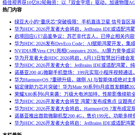
极佳视界获10亿B2轮融资：以「双金字塔」驱动，加速物理A
热门内容
绿豆大小的“重庆芯”突破极限：手机直连卫星 信号盲区
华为HDC 2026开发者大会将启，JetBrains IDE或适配
启境回应GT7品鉴争议：苏芒非代言人，已停止相关内容
华为HDC 2026发布DevEco Code：AI赋能鸿蒙开
NVIDIA携Vera CPU亮相Computex 2026，AI算力竞争
华为开发者大会HDC 2026将启，6月13日智慧出行峰会发布HU
华为HDC 2026开发者大会：JetBrains IDE或适配鸿蒙
诺基亚200 4G微聊手机登场：199元实现小程序视频通
华为HarmonyOS 7重磅升级，端侧 AI 与智能体成绝对主
韬定律助力芯片突破！华为Mate 90系列9月底首发麒麟20
荣耀X80系列6月来袭：万级大电池加持，性能影像续航
华为HDC 2026开发者大会将至 鸿蒙7发布成焦点 议题
华为HDC 2026开发者大会将启，HarmonyOS 7发布
诺基亚推出首款微聊机型200 4G，售价199元，功能多样但
华为HDC 2026开发者大会将启：JetBrains IDE或适