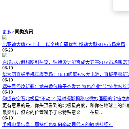
更多
>
同类资讯
比亚迪大唐EV上市：以全栈自研优势 搅动大型SUV市场格局
06-20
启境GX7假想图引热议，独特设计能否成大五座SUV市场新宠
06-19
华为阔直板手机年底登场：16:10阔屏+7K大电池，直板平替新
06-19
端午民俗焕新彩：龙舟香包粽子齐发力 特色产业“节”外生枝绽
06-19
仰望夜空看北极星“不动”？延时摄影揭秘它微妙画圈的宇宙之
更有意思的是，你头顶看到的北极星高度，和你在地球上的纬
最突出，但它的位置赋予了它特殊意义——在星…
06-19
手机电量告急：那抹红色如何牵动现代人的敏感神经？