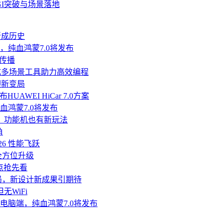
GI突破与场景落地
渐成历史
鸿蒙，纯血鸿蒙7.0将发布
传播
发，集成多场景工具助力高效编程
或迎新变局
AWEI HiCar 7.0方案
，纯血鸿蒙7.0将发布
话，功能机也有新玩法
角
26 性能飞跃
全方位升级
亮点抢先看
成定局，新设计新成果引期待
无WiFi
配鸿蒙电脑端，纯血鸿蒙7.0将发布