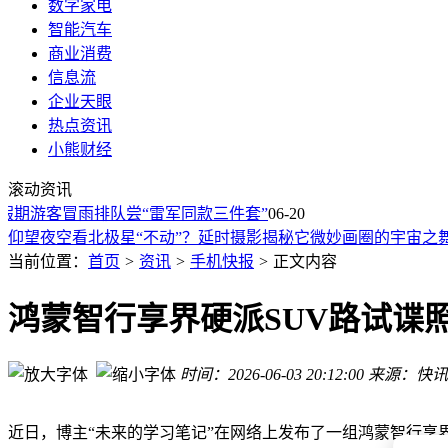
数字家电
智能汽车
商业消费
信息流
企业天眼
热点资讯
华为“世界”商标初审引热议，周兆成：公共词汇注册莫越法律
小熊财经
启境GX7假想图引热议，独特设计能否成大五座SUV市场新宠
滚动资讯
华为阔直板手机年底登场：16:10阔屏+7K大电池，直板平替新
期游客冒雨排队尝“雷军同款三件套”
端午民俗焕新彩：龙舟香包粽子齐发力 特色产业“节”外生枝绽
06-20
仰望夜空看北极星“不动”？延时摄影揭秘它微妙画圈的宇宙之
手机电量告急：那抹红色如何牵动现代人的敏感神经？
当前位置：
首页
>
资讯
>
手机快报
>
正文内容
高通骁龙8 Elite Gen 6 Pro芯片测试中，6款样品或为2027
iQOO Z11i即将登场！三款配色惊艳亮相，还有万级电池新机
鸿蒙智行享界硬派SUV路试谍
iPhone 18 Pro或迎涨价潮？成本攀升与配置升级成背后推手
荣耀X70 Pro Max上架，1999元起售，大电池快充直屏，配置
时间：2026-06-03 20:12:00
来源：快讯
华为“世界”商标初审引热议，周兆成：公共词汇注册莫越法律
启境GX7假想图引热议，独特设计能否成大五座SUV市场新宠
近日，博主“未来的学习笔记”在网络上发布了一组鸿蒙智行享