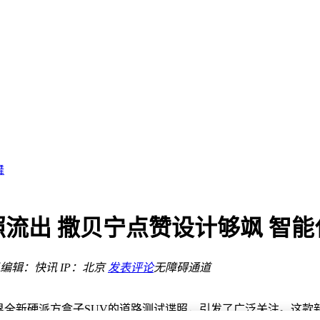
边界
？
选择
活力
舞
年旗舰机提供多元选择
等新品在路上
照流出 撒贝宁点赞设计够飒 智
如何？
编辑：快讯
IP：北京
发表评论
无障碍通道
边界
？
界全新硬派方盒子SUV的道路测试谍照，引发了广泛关注。这