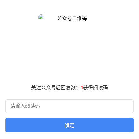
设计，整体轮廓方正平直，与享界目前在售的轿车产品形成了鲜
观改动的重点。
行以往的产品配置规律，这一空间很可能被用于安置华为乾崑8
越野车型的定位。搭配大尺寸轮毂，整车底盘离地间隙偏高，显示
奏，它将配备新一代鸿蒙智能座舱系统与华为ADS 5高阶智
关注公众号后回复数字
1
获得阅读码
东就已经对外透露了这款享界新车的研发进展。他表示，新车在内
认为整车造型气质“够飒”，符合现代消费者对于汽车外观的审
确定
牌在本年度还将陆续推出多款原创SUV、MPV车型，进一步丰