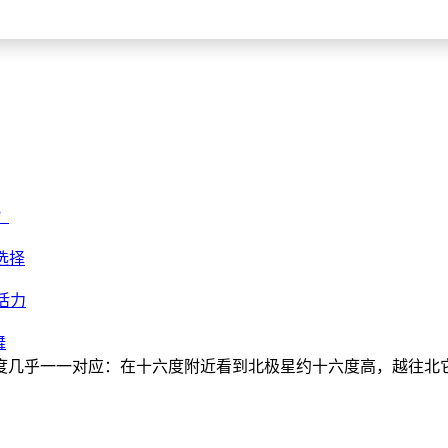
？
选择
活力
舞
度几乎一一对应：在十六度附近看到北极星约十六度高，越往北