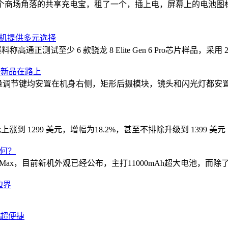
一个商场角落的共享充电宝，租了一个，插上电，屏幕上的电池
年旗舰机提供多元选择
通正测试至少 6 款骁龙 8 Elite Gen 6 Pro芯片样品，采用 2nm
等新品在路上
和音量调节键均安置在机身右侧，矩形后摄模块，镜头和闪光灯都安置其
9 美元上涨到 1299 美元，增幅为18.2%，甚至不排除升级到 1399 美
如何？
o Max，目前新机外观已经公布，主打11000mAh超大电池，而除了X
边界
家超便捷