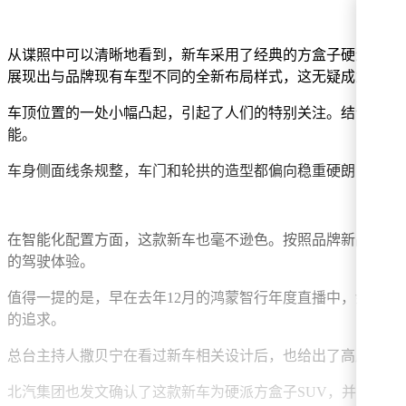
从谍照中可以清晰地看到，新车采用了经典的方盒子硬派车身
展现出与品牌现有车型不同的全新布局样式，这无疑成为了外
车顶位置的一处小幅凸起，引起了人们的特别关注。结合鸿蒙智
能。
车身侧面线条规整，车门和轮拱的造型都偏向稳重硬朗，符合
在智能化配置方面，这款新车也毫不逊色。按照品牌新品规划节
的驾驶体验。
值得一提的是，早在去年12月的鸿蒙智行年度直播中，余承
的追求。
总台主持人撒贝宁在看过新车相关设计后，也给出了高度评价，
北汽集团也发文确认了这款新车为硬派方盒子SUV，并透露品