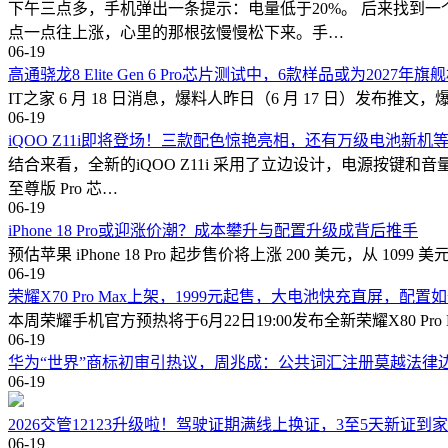
下午三点多，手机弹出一条提示：电量低于20%。 后来找到
点一点往上涨，心里的那根弦慢慢松下来。手…
06-19
高通骁龙8 Elite Gen 6 Pro芯片测试中，6款样品或为2027
IT之家 6 月 18 日消息，爆料人昨日（6 月 17 日）发布推文，爆料称高
06-19
iQOO Z11i即将登场！三款配色惊艳亮相，还有万级电池新机
结合来看，全新的iQOO Z11i 采用了立边设计，电源按键
至尊版 Pro 芯…
06-19
iPhone 18 Pro或迎涨价潮？成本攀升与配置升级成背后推手
预估苹果 iPhone 18 Pro 起步售价将上涨 200 美元，从 109
06-19
荣耀X70 Pro Max上架，1999元起售，大电池快充直屏，配置
本周荣耀手机官方预热将于6月22日19:00发布全新荣耀X80 Pr
06-19
华为“世界”商标初审引热议，周兆成：公共词汇注册莫越法律
06-19
2026交管12123升级啦！驾驶证期满线上换证，3至5天新证到
06-19