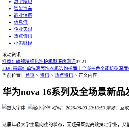
数字家电
智能汽车
商业消费
信息流
企业天眼
热点资讯
小熊财经
2026年内衣洗衣机选购推荐：旗舰精细化洗护机型深度测评
滚动资讯
WAIC 2026：易鑫推出国内首台汽车金融AI智能一体机，重
购推荐：旗舰精细化洗护机型深度测评
2026 高端独立热泵烘干机选购指南：低温护烘、全嵌一体化
07-21
2026 高端纯单洗滚筒洗衣机选购指南｜全嵌护色全能机型深度
2026 高端纯单洗滚筒洗衣机横评榜单：护色净洗全能标杆
当前位置：
首页
>
资讯
>
热点资讯
>
正文内容
2026高性价比家用烘干机推荐｜全嵌护衣全能机型选购攻略
2026高端洗烘一体机深度测评：旗舰机型优选推荐
华为nova 16系列及全场景
2026高端热泵洗烘套装全维度排行榜
2026高端迷你内衣洗衣机选购横评｜分洗护衣长效除菌机型推
时间：2026-06-03 20:13:53
来源：互联
2026洗烘一体选购全指南：多品牌实测对比，不同家庭精准匹
2026年内衣洗衣机选购推荐：旗舰精细化洗护机型深度测评
WAIC 2026：易鑫推出国内首台汽车金融AI智能一体机，重
这届年轻大学生最向往的状态，无疑是既能高效搞定学业，又能腾