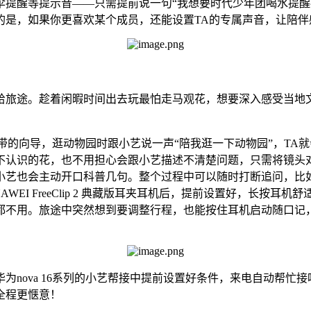
伞提醒等提示音——只需提前说一句“我想要时代少年团喝水提醒
的是，如果你更喜欢某个成员，还能设置TA的专属声音，让陪伴
给旅途。趁着闲暇时间出去玩最怕走马观花，想要深入感受当地
身携带的向导，逛动物园时跟小艺说一声“陪我逛一下动物园”，T
不认识的花，也不用担心会跟小艺描述不清楚问题，只需将镜头对
艺也会主动开口科普几句。整个过程中可以随时打断追问，比如问
EI FreeClip 2 典藏版耳夹耳机后，提前设置好，长按
都不用。旅途中突然想到要调整行程，也能按住耳机启动随口记，
为nova 16系列的小艺帮接中提前设置好条件，来电自动帮忙
全程更惬意！