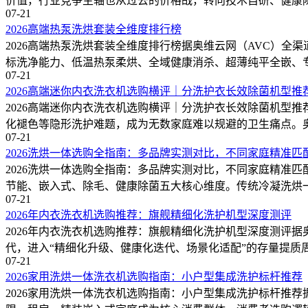
价值，行业竞争主轴也从过去的价格战，转向技术自研、健康
07-21
2026高端热泵洗烘套装全维度排行榜
2026高端热泵洗烘套装全维度排行榜据奥维云网（AVC）
标洗净能力、低温热泵柔烘、全域健康消杀、超薄纯平全嵌、
07-21
2026高端迷你内衣洗衣机选购横评｜分洗护衣长效除菌机型推
2026高端迷你内衣洗衣机选购横评｜分洗护衣长效除菌机型
化褪色等隐形洗护难题，成为无数家庭难以规避的卫生痛点。奥维
07-21
2026洗烘一体选购全指南：多品牌实测对比，不同家庭精准匹
2026洗烘一体选购全指南：多品牌实测对比，不同家庭精准匹配
节能、嵌入式、除毛、健康除菌五大核心维度。传统冷凝洗烘一体
07-21
2026年内衣洗衣机选购推荐：旗舰精细化洗护机型深度测评
2026年内衣洗衣机选购推荐：旗舰精细化洗护机型深度测评据
代，进入“精细化升级、健康化迭代、场景化适配”的存量提质
07-21
2026家用洗烘一体洗衣机选购指南：小户型集成洗护标杆推荐
2026家用洗烘一体洗衣机选购指南：小户型集成洗护标杆推