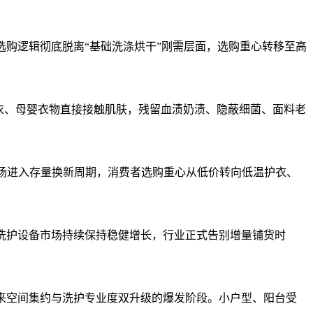
选购逻辑彻底脱离“基础洗涤烘干”刚需层面，选购重心转移至高
内衣、母婴衣物直接接触肌肤，残留血渍奶渍、隐蔽细菌、面料老
衣机市场进入存量换新周期，消费者选购重心从低价转向低温护衣、
内衣洗护设备市场持续保持稳健增长，行业正式告别增量铺货时
迎来空间集约与洗护专业度双升级的爆发阶段。小户型、阳台受