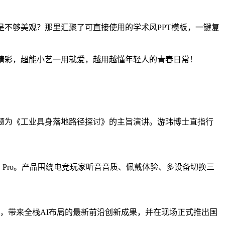
版总是不够美观？那里汇聚了可直接使用的学术风PPT模板，一键复
精彩，超能小艺一用就爱，越用越懂年轻人的青春日常！
表题为《工业具身落地路径探讨》的主旨演讲。游玮博士直指行
S Pro。产品围绕电竞玩家听音音质、佩戴体验、多设备切换三
）再度亮相，带来全栈AI布局的最新前沿创新成果，并在现场正式推出国