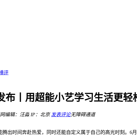
塑线下服务新范式
成换新主流
横评
新品发布丨用超能小艺学习生活更
荐
网
编辑：汪淼
IP：北京
发表评论
无障碍通道
配
塑线下服务新范式
出时间奔赴热爱，同时还能自定义属于自己的高光时刻。6月1日