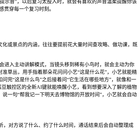
提示音”，以后复习太投入时，就会有喜欢的声音温柔提醒你该
感贯穿每一个复习时刻。
文化或景点的内涵，往往要提前花大量时间查攻略、做功课，既
A就会进入主动讲解模式，当镜头移到稀有小鸟时，就会主动为你
准草丛，用手指着那朵花问问小艺“这是什么花”，小艺就能精
完“这是什么鸟”之后接着问“它生活在哪些地方”，就像和一
耳机舒适豆触控区的全新AI键就能唤醒小艺，看到想要深入了解的植物
说一句“帮我记一下明天去博物馆的开放时间”，小艺就会自动
接听，对方说了什么、约了什么时间，通话结束后会自动整理成