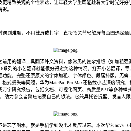
及更精致美观的个性表达，让年轻大学生既能趁着大学时光好好
精彩。
”，平时遇到难题，不用截屏或打字，直接指关节轻触屏幕画圈选定题
之前用的翻译工具翻译外文资料，像常见的复杂排版（如加粗强
a 16系列的小艺翻译就能很好得避免这种情况。打开小艺翻译，
翻功能，完整还原原文的字体加粗、字体颜色、段落排版，无需
丢失等问题，华为MatePad Pro Max还搭载小艺深度
成万字研究报告，包括文档、可视化网页、高质量PPT等多种样
时语音转文字，助力参会者聚焦记录自己的想法。它兼具托管提醒、发
是忘了喝水，就是手机学到没电才反应过来。本次华为nova 1