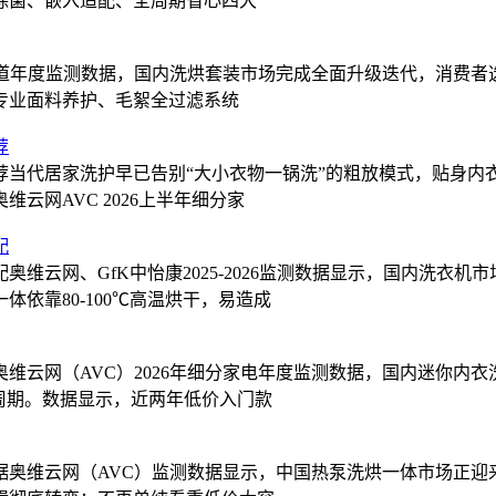
除菌、嵌入适配、全周期省心四大
全渠道年度监测数据，国内洗烘套装市场完成全面升级迭代，消费者
专业面料养护、毛絮全过滤系统
荐
推荐当代居家洗护早已告别“大小衣物一锅洗”的粗放模式，贴身
云网AVC 2026上半年细分家
配
奥维云网、GfK中怡康2025-2026监测数据显示，国内洗
依靠80-100℃高温烘干，易造成
奥维云网（AVC）2026年细分家电年度监测数据，国内迷你
周期。数据显示，近两年低价入门款
荐据奥维云网（AVC）监测数据显示，中国热泵洗烘一体市场正