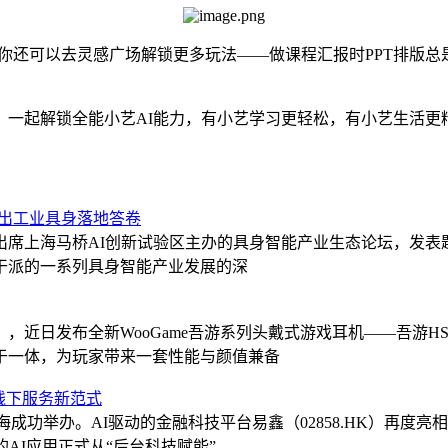
aw，你还可以去灵感广场解锁更多玩法——做课程汇报时PPT排
，一起解锁全能小艺AI能力，有小艺学习更轻松，有小艺生活更
交出工业具身落地答卷
邀出席上海马桥AI创新试验区主办的具身智能产业生态论坛，发
干派的一系列具身智能产业发展的深
，近日发布全新WooGame吾游系列头戴式游戏耳机——吾游H
于一体，为玩家带来一套性能与颜值兼备
塑线下服务新范式
26）在上海成功举办。AI驱动的金融科技平台易鑫（02858.HK
AI应用正式从“后台科技赋能”