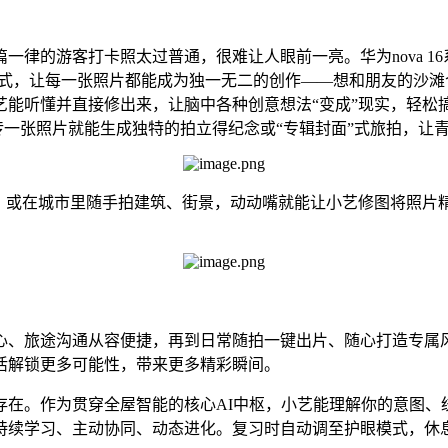
一律的游客打卡照太过普通，很难让人眼前一亮。华为nova 1
方式，让每一张照片都能成为独一无二的创作——想和朋友的沙滩合
艺能听懂并直接修出来，让脑中各种创意想法“变成”现实，轻松
上传一张照片就能生成独特的拍立得纪念或“专辑封面”式旅拍，让
拍，或在城市里随手拍建筑、街景，动动嘴就能让小艺修图将照片
心、旅途沟通从容便捷，再到日常随拍一键出片、随心打造专属
活解锁更多可能性，带来更多精彩瞬间。
在。作为贯穿全屋智能的核心AI中枢，小艺能理解你的意图、统筹
持续学习、主动协同、动态进化。复习时自动调至护眼模式，休