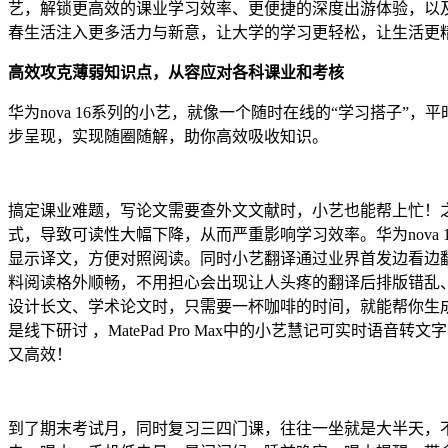
艺，解锁更高效的课业学习效率、更便捷的深度出游体验，以
春生活注入更多活力与新意，让大学的学习更轻松，让生活更
高效攻克薄弱知识点，从容应对各科课业和考核
华为nova 16系列的小艺，就像一个随时在线的“学习搭子
步呈现，实现随圈随解，助你高效吸收知识。
搞定课业难题，写论文需要查外文文献时，小艺也能帮上忙！
式，导致可读性大幅下降，从而严重影响学习效率。华为nov
显示译文，方便对照阅读。同时小艺翻译通过业界首发边看边
料阅读格外顺畅，不用担心会出现让人头疼的翻译后排版错乱、格式
设计长文、学术论文时，只需要一杯咖啡的时间，就能帮你生
是线下研讨 ，MatePad Pro Max中的小艺慧记可实
又高效！
到了期末考试月，同时复习三四门课，往往一坐就是大半天，不