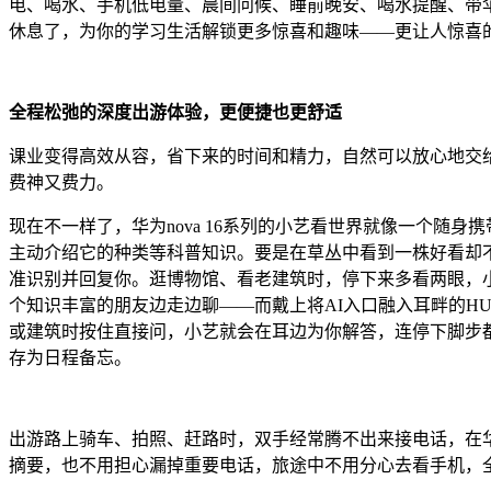
电、喝水、手机低电量、晨间问候、睡前晚安、喝水提醒、带
休息了，为你的学习生活解锁更多惊喜和趣味——更让人惊喜
全程松弛的深度出游体验，更便捷也更舒适
课业变得高效从容，省下来的时间和精力，自然可以放心地交
费神又费力。
现在不一样了，华为nova 16系列的小艺看世界就像一个随
主动介绍它的种类等科普知识。要是在草丛中看到一株好看却
准识别并回复你。逛博物馆、看老建筑时，停下来多看两眼，小
个知识丰富的朋友边走边聊——而戴上将AI入口融入耳畔的HUAW
或建筑时按住直接问，小艺就会在耳边为你解答，连停下脚步
存为日程备忘。
出游路上骑车、拍照、赶路时，双手经常腾不出来接电话，在华
摘要，也不用担心漏掉重要电话，旅途中不用分心去看手机，