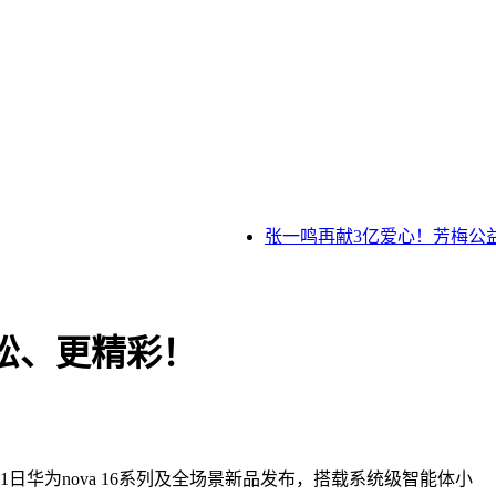
张一鸣再献3亿爱心！芳梅公益基
轻松、更精彩！
华为nova 16系列及全场景新品发布，搭载系统级智能体小