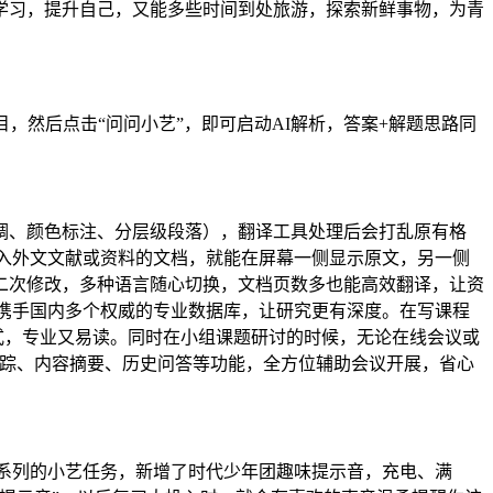
学习，提升自己，又能多些时间到处旅游，探索新鲜事物，为青
目，然后点击“问问小艺”，即可启动AI解析，答案+解题思路同
调、颜色标注、分层级段落），翻译工具处理后会打乱原有格
导入外文文献或资料的文档，就能在屏幕一侧显示原文，另一侧
二次修改，多种语言随心切换，文档页数多也能高效翻译，让资
研究，携手国内多个权威的专业数据库，让研究更有深度。在写课程
式，专业又易读。同时在小组课题研讨的时候，无论在线会议或
言人跟踪、内容摘要、历史问答等功能，全方位辅助会议开展，省心
6系列的小艺任务，新增了时代少年团趣味提示音，充电、满