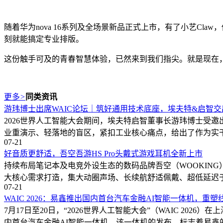
随着华为nova 16系列及全场景新品正式上市，有了小艺Cl
刻就能搞定专业排版。
这份触手可及的青春智慧体验，已然来到我们指尖。就是现在
更多
>
同类资讯
游玮博士出席WAIC论坛｜筑好通用技术底座，埃夫特&启智
2026世界人工智能大会期间，埃夫特启智董事长游玮博士受
业重演示、轻落地的盲区，紧扣工业核心痛点，给出了作为实
07-21
好音质更舒适，吾空吾游HS Pro头戴式游戏耳机全新上市
持续布局笔记本及电竞外设生态的数码品牌吾空（WOOKING）
大核心需求打造，集大动圈声场、长续航舒适佩戴、超低延迟
07-21
WAIC 2026：易鑫推出国内首台汽车金融AI智能一体机，重
7月17日至20日，“2026世界人工智能大会”（WAIC 20
内首台汽车金融AI智能一体机。该一体机的发布，标志着易鑫的