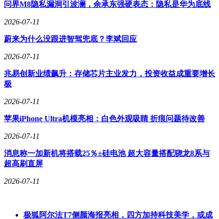
可，但续航表现仍有提升空间。
问界M8隐私漏洞引波澜，余承东强硬表态：隐私是华为底线
2026-07-11
蔚来为什么没跟进智驾兜底？李斌回应
2026-07-11
兆易创新业绩飙升：存储芯片主业发力，投资收益成重要增长
极
2026-07-11
苹果iPhone Ultra机模亮相：白色外观吸睛 折痕问题待改善
2026-07-11
消息称一加新机将搭载25％±硅电池 超大容量搭配骁龙8系与
超高刷直屏
2026-07-11
极狐阿尔法T7侧颜海报亮相，四方加持科技美学，或成