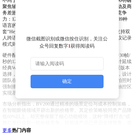
不同于传统智能穿戴设备对手机功能的替代定位，BV200明确
聚焦辅助场景。产品设计团队将其定位为通勤、户外运动及商
务差旅的智能伴侣，通过集成三大核心功能构建差异化竞争
力：1200P高清摄像模块、多模态AI语音助手以及覆盖139种
语言的实时翻译系统。其中翻译功能尤为突出，通过配
套"HeyCyan"应用可实现三种交互模式：分屏对话翻译支持双
人跨语言即时交流，同声传译模式适用于演讲场景，会议记录
微信截图识别或微信按住识别，关注公
模式则能自动生成双语文稿。
众号回复数字
1
获得阅读码
硬件配置方面，产品采用索尼IMX219影像传感器，支持30帧/
秒的1200P视频录制，配备32GB本地存储空间。外观设计延续
经典Wayfarer造型，提供防晒墨镜片与防蓝光透明镜片双版本
选择，整机重量控制在45克。针对用户关注的隐私保护，设计
团队在右镜腿集成白色录制指示灯，录像时持续亮起，拍照时
确定
强制播放提示音，同时简化操作逻辑，通过物理按键与触控区
实现基础功能控制。
市场分析指出，BV200通过精准的场景定位与成本控制策略，
在智能眼镜领域开辟出新的价格带。其定价策略较同类产品降
低60%以上，却完整保留了核心功能模块，这种"降维打击"或
将引发行业新一轮价格竞争。目前该产品已开启全球预售，首
批用户反馈显示，翻译功能的准确率与响应速度获得普遍认
更多
热门内容